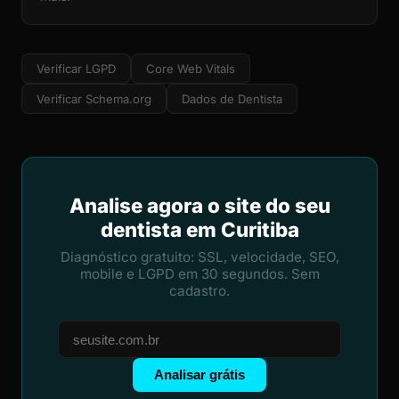
Verificar LGPD
Core Web Vitals
Verificar Schema.org
Dados de Dentista
Analise agora o site do seu
dentista em Curitiba
Diagnóstico gratuito: SSL, velocidade, SEO,
mobile e LGPD em 30 segundos. Sem
cadastro.
Analisar grátis