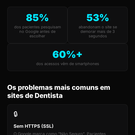
85%
53%
dos pacientes pesquisam
abandonam o site se
no Google antes de
demorar mais de 3
escolher
segundos
60%+
dos acessos vêm de smartphones
Os problemas mais comuns em
sites de Dentista
🔒
Sem HTTPS (SSL)
O Google marca como "Não Seguro". Pacientes