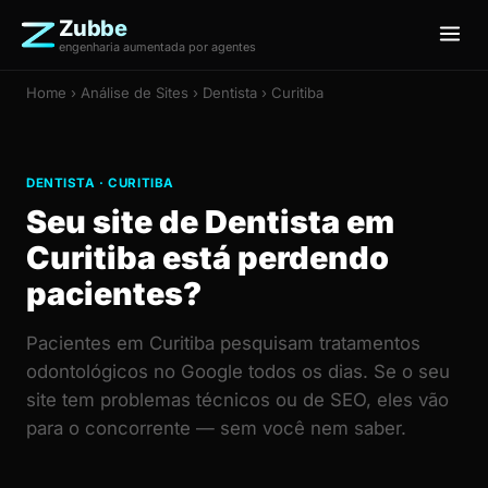
Zubbe
engenharia aumentada por agentes
Home
›
Análise de Sites
› Dentista › Curitiba
DENTISTA · CURITIBA
Seu site de Dentista em
Curitiba está perdendo
pacientes?
Pacientes em Curitiba pesquisam tratamentos
odontológicos no Google todos os dias. Se o seu
site tem problemas técnicos ou de SEO, eles vão
para o concorrente — sem você nem saber.