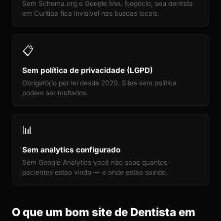
Sem Schema.org e Google Meu Negócio, seu dentista
em Curitiba fica invisível nas buscas locais.
📋
Sem política de privacidade (LGPD)
Obrigatório por lei desde 2020. Sites sem política
podem ser multados.
📊
Sem analytics configurado
Sem Google Analytics você não sabe quantos
pacientes estão vindo — e onde estão saindo.
O que um bom site de Dentista em