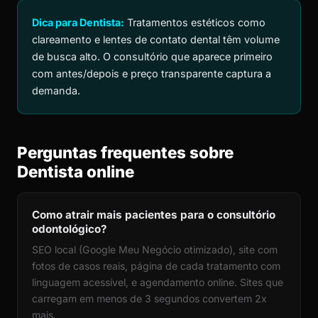
Dica para Dentista:
Tratamentos estéticos como
clareamento e lentes de contato dental têm volume
de busca alto. O consultório que aparece primeiro
com antes/depois e preço transparente captura a
demanda.
Perguntas frequentes sobre
Dentista online
Como atrair mais pacientes para o consultório
odontológico?
SEO local (Google Meu Negócio otimizado), site com
fotos de casos reais, página de cada tratamento com
linguagem acessível, e agendamento online. Sites que
carregam em menos de 3 segundos convertem 2x
mais.