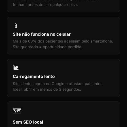
fecham antes de ler qualquer coisa.
📱
Site não funciona no celular
Mais de 60% dos pacientes acessam pelo smartphone.
Site quebrado = oportunidade perdida.
🐌
Carregamento lento
Sites lentos caem no Google e afastam pacientes.
Ideal: abrir em menos de 3 segundos.
🗺️
Sem SEO local