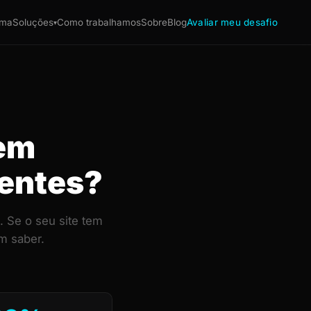
ema
Soluções
Como trabalhamos
Sobre
Blog
Avaliar meu desafio
▾
 em
ientes?
 Se o seu site tem
m saber.