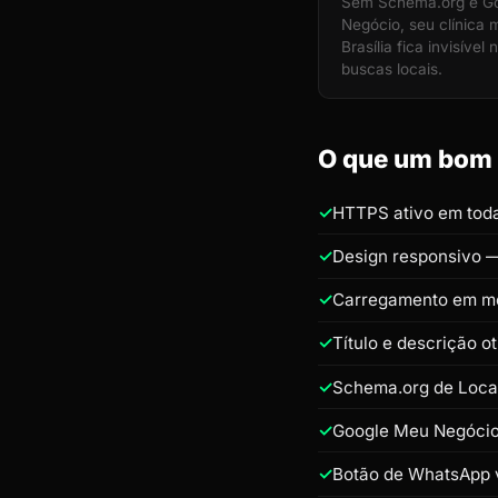
Sem Schema.org e G
Negócio, seu clínica
Brasília fica invisível 
buscas locais.
O que um bom s
HTTPS ativo em toda
Design responsivo —
Carregamento em m
Título e descrição o
Schema.org de Loca
Google Meu Negócio 
Botão de WhatsApp v