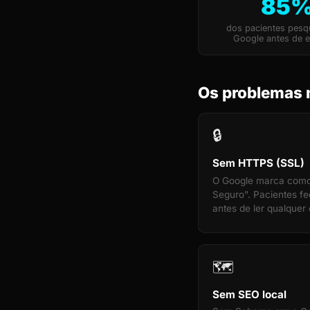
85
dos pacientes pes
Google antes de e
Os problemas 
🔒
Sem HTTPS (SSL)
O Google marca com
Seguro". Pacientes f
antes de ler qualquer 
🗺️
Sem SEO local