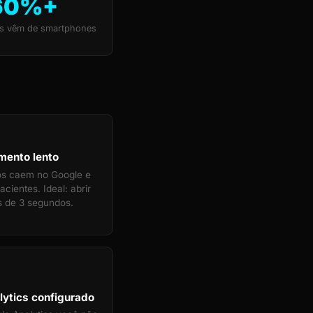
60%+
s vêm de smartphones
mento lento
tos caem no Google e
cientes. Ideal: abrir
 de 3 segundos.
ytics configurado