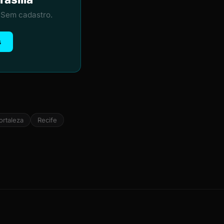
 Sem cadastro.
s
ortaleza
Recife