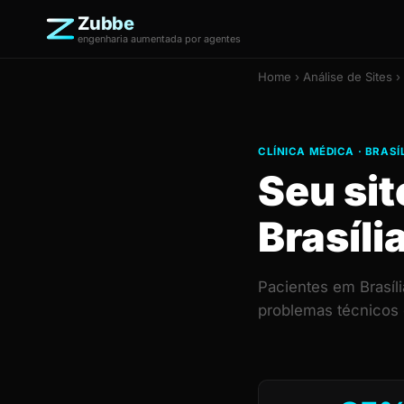
Zubbe
engenharia aumentada por agentes
Home
›
Análise de Sites
› 
CLÍNICA MÉDICA · BRASÍ
Seu sit
Brasíli
Pacientes em Brasíl
problemas técnicos