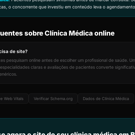
as, o concorrente que investiu em conteúdo leva o agendamento
uentes sobre Clínica Médica online
cisa de site?
es pesquisam online antes de escolher um profissional de saúde. U
especialidades claras e avaliações de pacientes converte significat
enéricos.
e Web Vitals
Verificar Schema.org
Dados de Clínica Médica
e agora o site do seu clínica médica em B