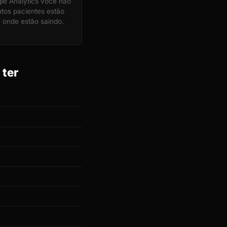
e Analytics você não
tos pacientes estão
 onde estão saindo.
 ter