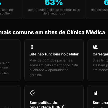
%
53%
quisam no
abandonam o site se demorar mais
dos acesso
scolher
de 3 segundos
mais comuns em sites de Clínica Médica
📱
🐌
Site não funciona no celular
Carrega
Mais de 60% dos pacientes
Sites len
o "Não
acessam pelo smartphone. Site
afastam pa
echam
quebrado = oportunidade
em menos
coisa.
perdida.
📋
📊
Sem política de
Sem anal
privacidade (LGPD)