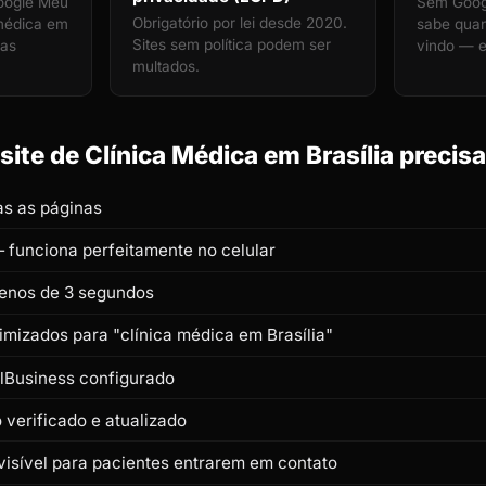
oogle Meu
Sem Googl
Obrigatório por lei desde 2020.
 médica em
sabe quan
Sites sem política podem ser
nas
vindo — e
multados.
ite de Clínica Médica em Brasília precisa
s as páginas
 funciona perfeitamente no celular
enos de 3 segundos
timizados para "clínica médica em Brasília"
lBusiness configurado
verificado e atualizado
isível para pacientes entrarem em contato