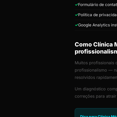
Formulário de conta
Política de privacid
Google Analytics ins
Como Clínica M
profissionalis
Muitos profissionais 
profissionalismo — n
resolvidos rapidamen
Um diagnóstico comp
correções para atrai
Dica para Clínica Mé