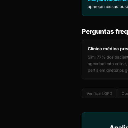
aparece nessas busc
Perguntas freq
Clínica médica pre
Sim. 77% dos pacient
agendamento online, 
perfis em diretórios g
Verificar LGPD
Cor
Analis