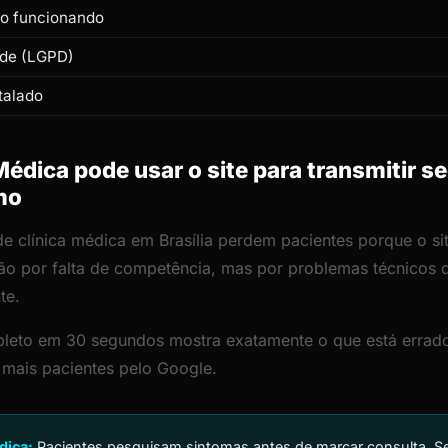
to funcionando
ade (LGPD)
talado
édica pode usar o site para transmitir s
mo
de clínica médica em Brasília perdem pacientes porque o sit
ão por falta de competência, mas por problemas técnicos
te.
leto em 30 segundos mostra exatamente o que está errado
r mais pacientes pelo Google.
dica:
Pacientes pesquisam sintomas antes de marcar consulta. Se 