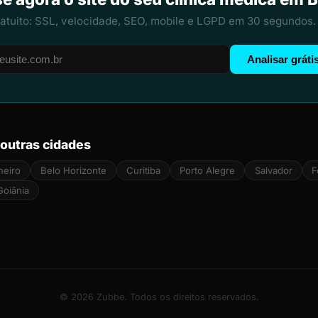
ratuito: SSL, velocidade, SEO, mobile e LGPD em 30 segundos.
Analisar gráti
 outras cidades
neiro
Belo Horizonte
Curitiba
Porto Alegre
Salvador
F
Goiânia
© 2026 Zubbe. Todos os direitos reservados.