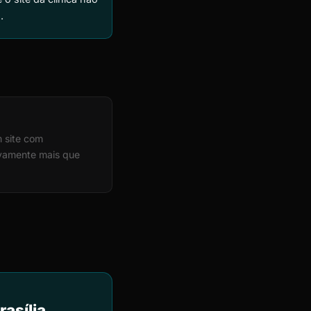
.
m site com
ivamente mais que
rasília