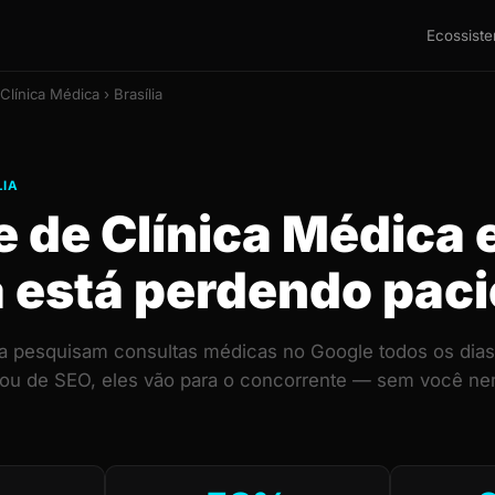
Ecossist
Clínica Médica › Brasília
LIA
e de Clínica Médica
a está perdendo pac
ia pesquisam consultas médicas no Google todos os dias.
 ou de SEO, eles vão para o concorrente — sem você ne