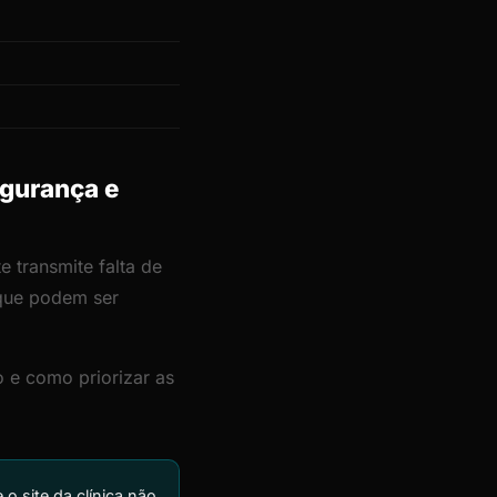
egurança e
e transmite falta de
 que podem ser
 e como priorizar as
o site da clínica não