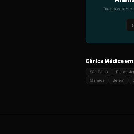
Diagnóstico g
Clínica Médica em
São Paulo
Rio de Ja
Manaus
Belém