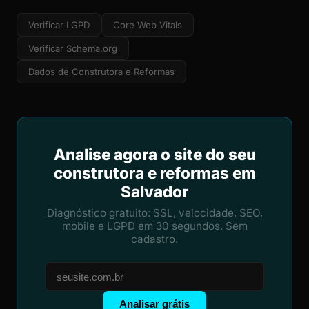
Verificar LGPD
Core Web Vitals
Verificar Schema.org
Dados de Construtora e Reformas
Analise agora o site do seu
construtora e reformas em
Salvador
Diagnóstico gratuito: SSL, velocidade, SEO,
mobile e LGPD em 30 segundos. Sem
cadastro.
Analisar grátis