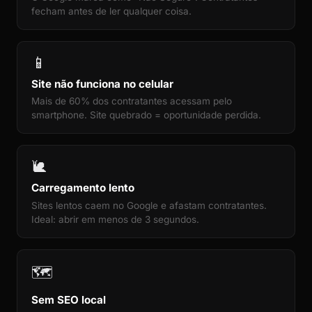
fecham antes de ler qualquer coisa.
📱
Site não funciona no celular
Mais de 60% dos contratantes acessam pelo
smartphone. Site quebrado = oportunidade perdida.
🐌
Carregamento lento
Sites lentos caem no Google e afastam contratantes.
Ideal: abrir em menos de 3 segundos.
🗺️
Sem SEO local