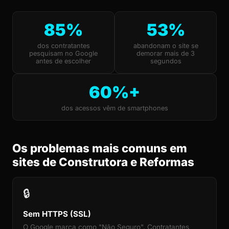
85%
53%
dos contratantes
abandonam o site se
pesquisam no Google
demorar mais de 3
antes de escolher
segundos
60%+
dos acessos vêm de smartphones
Os problemas mais comuns em
sites de Construtora e Reformas
🔒
Sem HTTPS (SSL)
O Google marca como "Não Seguro". Contratantes