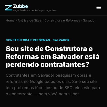
Zubbe
engenharia aumentada por agentes
Home
›
Análise de Sites
› Construtora e Reformas › Salvador
CONSTRUTORA E REFORMAS · SALVADOR
Seu site de Construtora e
Reformas em Salvador está
perdendo contratantes?
Contratantes em Salvador pesquisam obras e
reformas no Google todos os dias. Se o seu site
tem problemas técnicos ou de SEO, eles vão para
o concorrente — sem você nem saber.