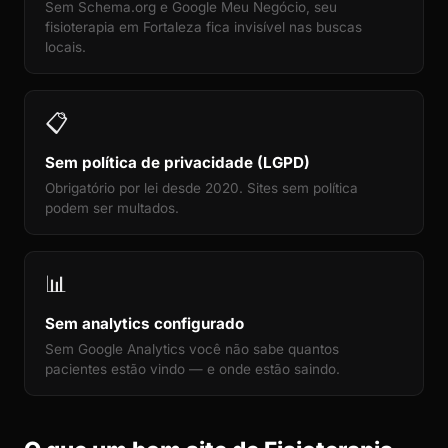
Sem Schema.org e Google Meu Negócio, seu
fisioterapia em Fortaleza fica invisível nas buscas
locais.
📋
Sem política de privacidade (LGPD)
Obrigatório por lei desde 2020. Sites sem política
podem ser multados.
📊
Sem analytics configurado
Sem Google Analytics você não sabe quantos
pacientes estão vindo — e onde estão saindo.