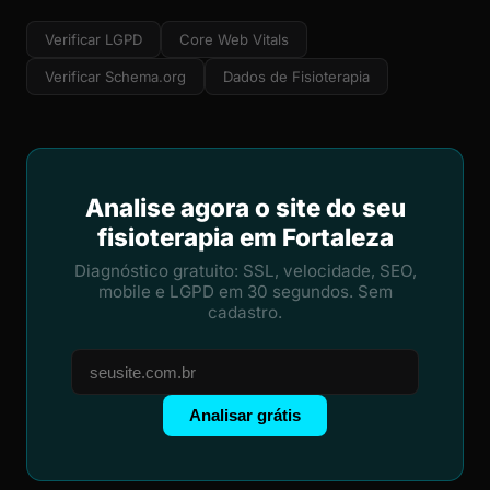
Verificar LGPD
Core Web Vitals
Verificar Schema.org
Dados de Fisioterapia
Analise agora o site do seu
fisioterapia em Fortaleza
Diagnóstico gratuito: SSL, velocidade, SEO,
mobile e LGPD em 30 segundos. Sem
cadastro.
Analisar grátis