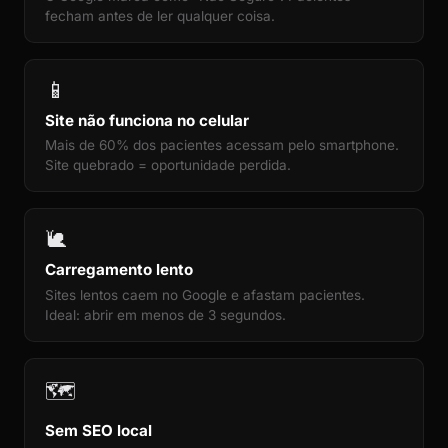
fecham antes de ler qualquer coisa.
📱
Site não funciona no celular
Mais de 60% dos pacientes acessam pelo smartphone.
Site quebrado = oportunidade perdida.
🐌
Carregamento lento
Sites lentos caem no Google e afastam pacientes.
Ideal: abrir em menos de 3 segundos.
🗺️
Sem SEO local