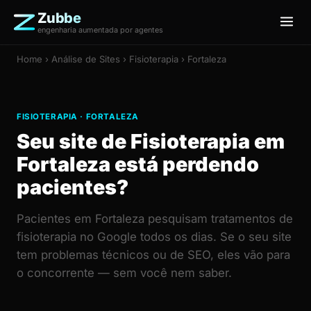
Zubbe
engenharia aumentada por agentes
Home
›
Análise de Sites
› Fisioterapia › Fortaleza
FISIOTERAPIA · FORTALEZA
Seu site de Fisioterapia em
Fortaleza está perdendo
pacientes?
Pacientes em Fortaleza pesquisam tratamentos de
fisioterapia no Google todos os dias. Se o seu site
tem problemas técnicos ou de SEO, eles vão para
o concorrente — sem você nem saber.