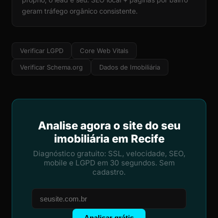
geram tráfego orgânico consistente.
Verificar LGPD
Core Web Vitals
Verificar Schema.org
Dados de Imobiliária
Analise agora o site do seu
imobiliária em Recife
Diagnóstico gratuito: SSL, velocidade, SEO,
mobile e LGPD em 30 segundos. Sem
cadastro.
Analisar grátis