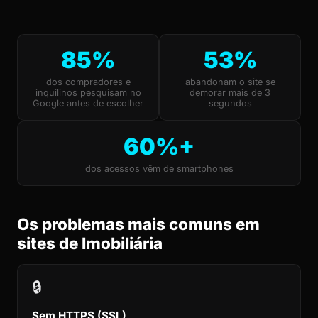
85%
53%
dos compradores e
abandonam o site se
inquilinos pesquisam no
demorar mais de 3
Google antes de escolher
segundos
60%+
dos acessos vêm de smartphones
Os problemas mais comuns em
sites de Imobiliária
🔒
Sem HTTPS (SSL)