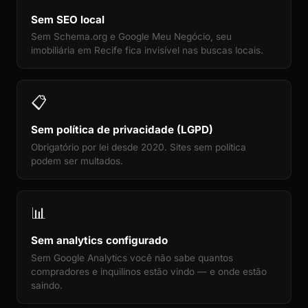
Sem SEO local
Sem Schema.org e Google Meu Negócio, seu
imobiliária em Recife fica invisível nas buscas locais.
📋
Sem política de privacidade (LGPD)
Obrigatório por lei desde 2020. Sites sem política
podem ser multados.
📊
Sem analytics configurado
Sem Google Analytics você não sabe quantos
compradores e inquilinos estão vindo — e onde estão
saindo.