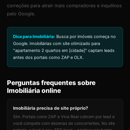
correções para atrair mais compradores e inquilinos
pelo Google.
Dica para Imobiliária:
Busca por imóveis começa no
Google. Imobiliárias com site otimizado para
"apartamento 2 quartos em [cidade]" captam leads
antes dos portais como ZAP e OLX.
Perguntas frequentes sobre
Imobiliária online
Imobiliária precisa de site próprio?
Sim. Portais como ZAP e Viva Real cobram por lead e
você compete com dezenas de concorrentes. No site
próprio, o lead é seu. SEO local + páginas por bairro