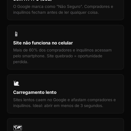
O Google marca como "Não Seguro". Compradores e
inquilinos fecham antes de ler qualquer coisa.
📱
Site não funciona no celular
Mais de 60% dos compradores e inquilinos acessam
pelo smartphone. Site quebrado = oportunidade
perdida.
🐌
Carregamento lento
Sites lentos caem no Google e afastam compradores e
inquilinos. Ideal: abrir em menos de 3 segundos.
🗺️