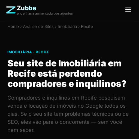
Zubbe
engenharia aumentada por agentes
Home
›
Análise de Sites
› Imobiliária › Recife
IMOBILIÁRIA · RECIFE
Seu site de Imobiliária em
Recife está perdendo
compradores e inquilinos?
Compradores e inquilinos em Recife pesquisam
venda e locação de imóveis no Google todos os
dias. Se o seu site tem problemas técnicos ou de
SEO, eles vão para o concorrente — sem você
nem saber.