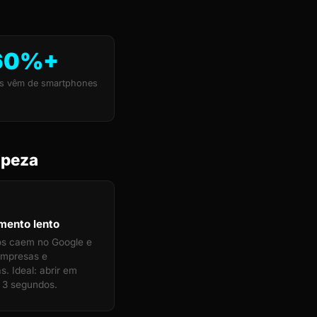
60%+
s vêm de smartphones
mpeza
mento lento
tos caem no Google e
empresas e
s. Ideal: abrir em
 3 segundos.