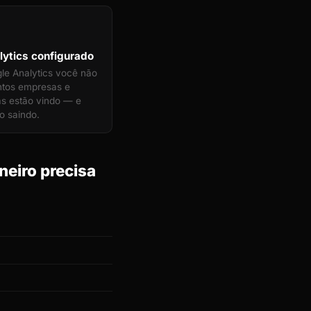
ytics configurado
e Analytics você não
ntos empresas e
as estão vindo — e
o saindo.
eiro precisa