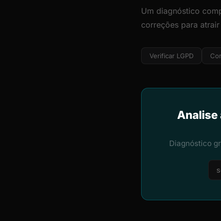
Um diagnóstico comp
correções para atrai
Verificar LGPD
Cor
Analise
Diagnóstico g