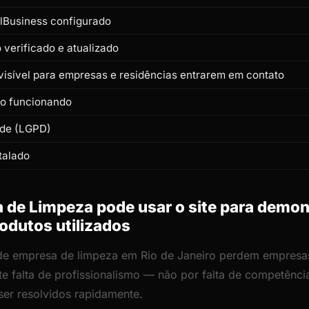
lBusiness configurado
verificado e atualizado
isível para empresas e residências entrarem em contato
to funcionando
ade (LGPD)
talado
de Limpeza pode usar o site para demon
odutos utilizados
 de empresa de limpeza em Rio de Janeiro perdem empresas
ite falta de profissionalismo — não por falta de competênc
er resolvidos rapidamente.