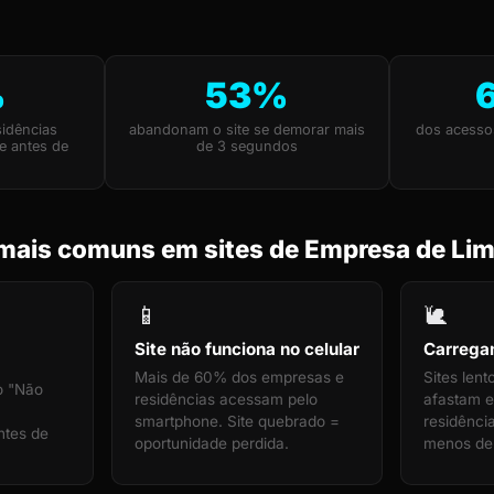
%
53%
idências
abandonam o site se demorar mais
dos acesso
e antes de
de 3 segundos
mais comuns em sites de Empresa de Li
📱
🐌
Site não funciona no celular
Carrega
Mais de 60% dos empresas e
Sites len
o "Não
residências acessam pelo
afastam 
smartphone. Site quebrado =
residência
ntes de
oportunidade perdida.
menos de