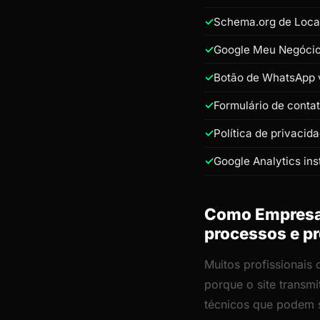
Schema.org de Loca
Google Meu Negócio 
Botão de WhatsApp v
Formulário de conta
Política de privacid
Google Analytics ins
Como Empresa 
processos e pr
Muitos profissionais
porque o site transm
técnicos que podem s