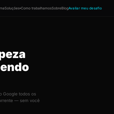
ema
Soluções
Como trabalhamos
Sobre
Blog
Avaliar meu desafio
▾
mpeza
dendo
o Google todos os
corrente — sem você