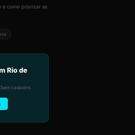
 e como priorizar as
eza
m Rio de
 Sem cadastro.
s