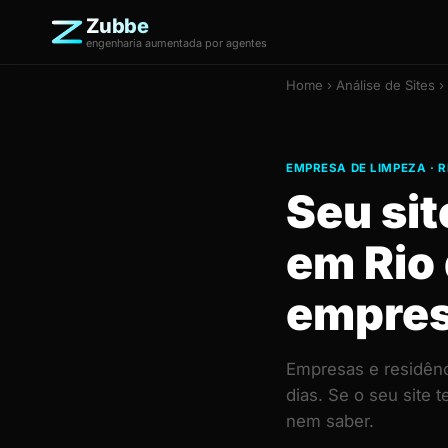
Zubbe
engenharia aumentada por agentes
Home
›
Análise de Sites
›
EMPRESA DE LIMPEZA · R
Seu si
em Rio
empres
Empresas e residênc
dias. Se o seu site
nem saber.