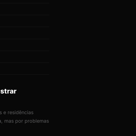
strar
 e residências
ia, mas por problemas