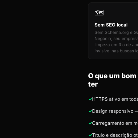
🗺️
Sem SEO local
Sem Schema.org e G
Negócio, seu empres
limpeza em Rio de Jan
invisível nas buscas l
O que um bom s
ter
HTTPS ativo em toda
Design responsivo —
Carregamento em m
Título e descrição 