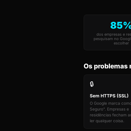
85
dos empresas e res
pesquisam no Googl
escolher
Os problemas 
🔒
Sem HTTPS (SSL)
O Google marca com
Seguro". Empresas e
residências fecham a
ler qualquer coisa.