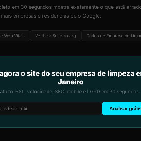
leto em 30 segundos mostra exatamente o que está errado
r mais empresas e residências pelo Google.
e Web Vitals
Verificar Schema.org
Dados de Empresa de Limp
 agora o site do seu empresa de limpeza e
Janeiro
ratuito: SSL, velocidade, SEO, mobile e LGPD em 30 segundos.
Analisar gráti