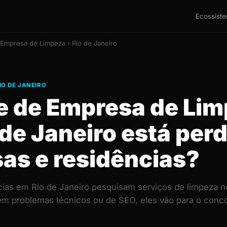
Ecossist
 Empresa de Limpeza › Rio de Janeiro
IO DE JANEIRO
te de Empresa de Li
 de Janeiro está per
as e residências?
ias em Rio de Janeiro pesquisam serviços de limpeza n
 tem problemas técnicos ou de SEO, eles vão para o con