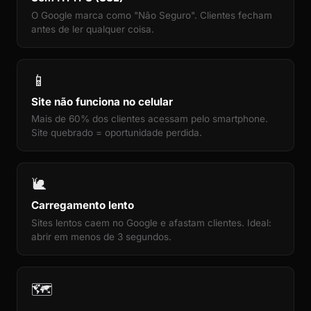
O Google marca como "Não Seguro". Clientes fecham
antes de ler qualquer coisa.
📱
Site não funciona no celular
Mais de 60% dos clientes acessam pelo smartphone.
Site quebrado = oportunidade perdida.
🐌
Carregamento lento
Sites lentos caem no Google e afastam clientes. Ideal:
abrir em menos de 3 segundos.
🗺️