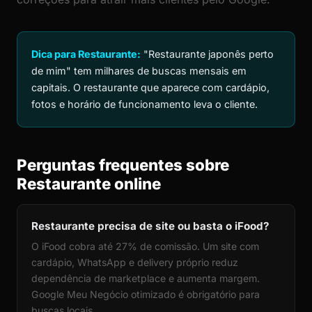
Dica para Restaurante:
"Restaurante japonês perto
de mim" tem milhares de buscas mensais em
capitais. O restaurante que aparece com cardápio,
fotos e horário de funcionamento leva o cliente.
Perguntas frequentes sobre
Restaurante online
Restaurante precisa de site ou basta o iFood?
O iFood cobra até 27% de comissão. Um site com
cardápio, WhatsApp e delivery próprio reduz
dependência de marketplace e aumenta margem.
Google Meu Negócio otimizado é obrigatório para
buscas locais.