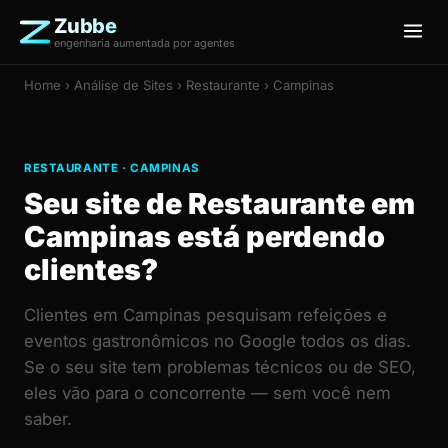
Zubbe
engenharia aumentada por agentes
Home
›
Análise de Sites
› Restaurante › Campinas
RESTAURANTE · CAMPINAS
Seu site de Restaurante em
Campinas está perdendo
clientes?
Clientes em Campinas pesquisam refeições e
eventos gastronômicos no Google todos os dias.
Se o seu site tem problemas técnicos ou de SEO,
eles vão para o concorrente — sem você nem
saber.