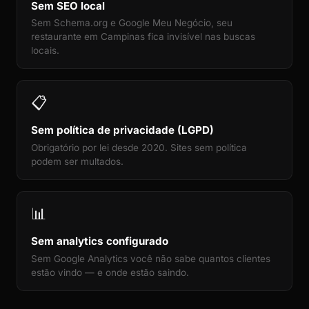
Sem SEO local
Sem Schema.org e Google Meu Negócio, seu
restaurante em Campinas fica invisível nas buscas
locais.
📋
Sem política de privacidade (LGPD)
Obrigatório por lei desde 2020. Sites sem política
podem ser multados.
📊
Sem analytics configurado
Sem Google Analytics você não sabe quantos clientes
estão vindo — e onde estão saindo.