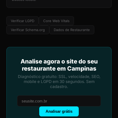
Verificar LGPD
Core Web Vitals
Verificar Schema.org
Dados de Restaurante
Analise agora o site do seu
restaurante em Campinas
Diagnóstico gratuito: SSL, velocidade, SEO,
mobile e LGPD em 30 segundos. Sem
cadastro.
Analisar grátis