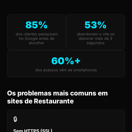
85%
53%
dos clientes pesquisam
abandonam o site se
no Google antes de
demorar mais de 3
escolher
segundos
60%+
dos acessos vêm de smartphones
Os problemas mais comuns em
sites de Restaurante
🔒
Sem HTTPS (SSL)