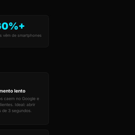
60%+
s vêm de smartphones
mento lento
tos caem no Google e
ientes. Ideal: abrir
 de 3 segundos.