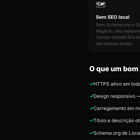
🗺️
Sem SEO local
Sem Schema.org e G
Negócio, seu restaur
Campo Grande fica inv
nas buscas locais.
O que um bom 
HTTPS ativo em toda
Design responsivo —
Carregamento em m
Título e descrição 
Schema.org de Loca