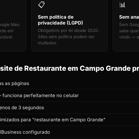
📋
📊
Sem política de
Sem anal
privacidade (LGPD)
oogle Meu
Sem Googl
Obrigatório por lei desde 2020.
ante em
sabe quan
Sites sem política podem ser
isível
vindo — e
multados.
site de Restaurante em Campo Grande pr
s as páginas
 funciona perfeitamente no celular
enos de 3 segundos
otimizados para "restaurante em Campo Grande"
lBusiness configurado