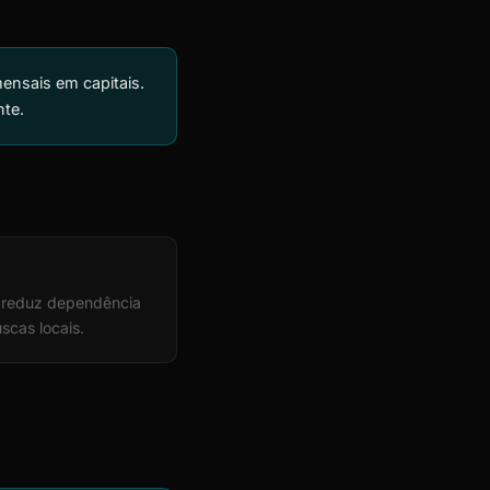
ensais em capitais.
nte.
o reduz dependência
cas locais.