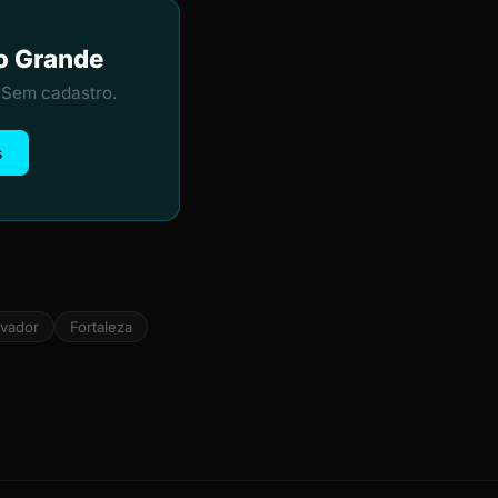
po Grande
 Sem cadastro.
s
lvador
Fortaleza