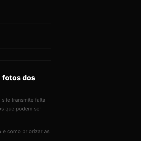
, fotos dos
ite transmite falta
cos que podem ser
 e como priorizar as