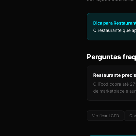
Dica para Restauran
O restaurante que ap
Perguntas freq
Restaurante precis
O iFood cobra até 27
de marketplace e aum
Verificar LGPD
Cor