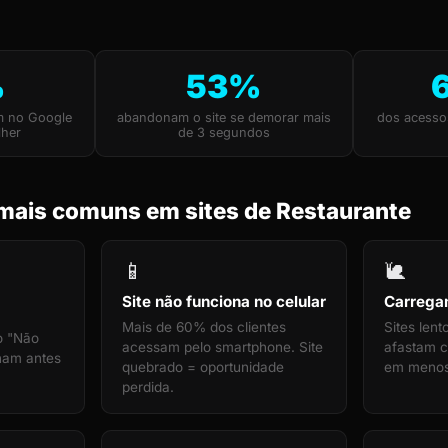
%
53%
m no Google
abandonam o site se demorar mais
dos acesso
lher
de 3 segundos
mais comuns em sites de Restaurante
📱
🐌
Site não funciona no celular
Carrega
Mais de 60% dos clientes
Sites len
o "Não
acessam pelo smartphone. Site
afastam cl
cham antes
quebrado = oportunidade
em menos
perdida.