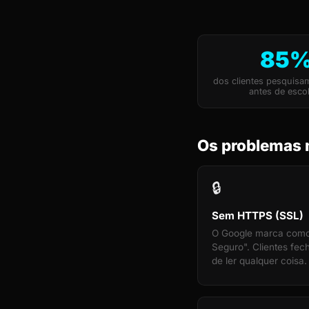
85
dos clientes pesquisa
antes de esco
Os problemas 
🔒
Sem HTTPS (SSL)
O Google marca com
Seguro". Clientes fe
de ler qualquer coisa.