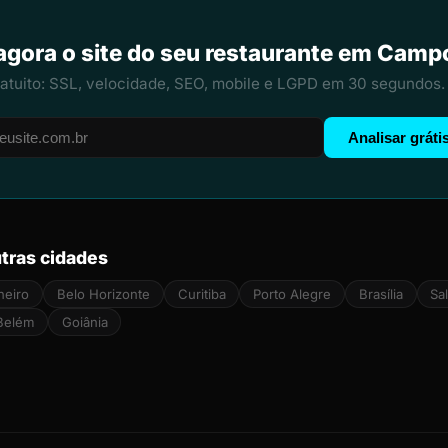
agora o site do seu restaurante em Cam
ratuito: SSL, velocidade, SEO, mobile e LGPD em 30 segundos.
Analisar gráti
tras cidades
neiro
Belo Horizonte
Curitiba
Porto Alegre
Brasília
Sa
Belém
Goiânia