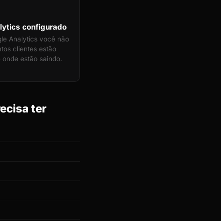
ytics configurado
e Analytics você não
tos clientes estão
 onde estão saindo.
ecisa ter