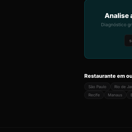
Analise 
Diagnóstico g
Restaurante em ou
São Paulo
Rio de Ja
Recife
Manaus