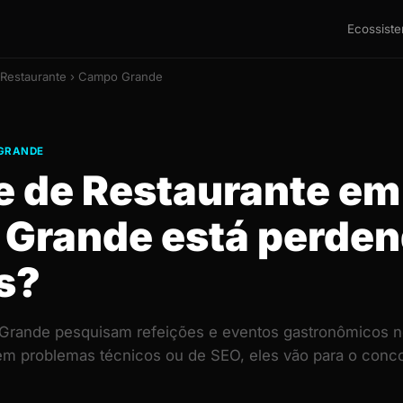
Ecossist
 Restaurante › Campo Grande
 GRANDE
te de Restaurante em
Grande está perde
s?
Grande pesquisam refeições e eventos gastronômicos n
 tem problemas técnicos ou de SEO, eles vão para o con