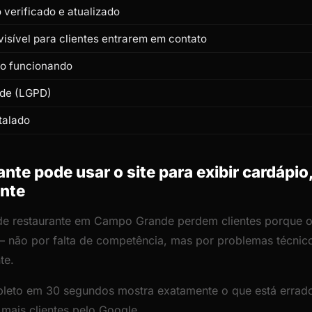
verificado e atualizado
isível para clientes entrarem em contato
to funcionando
ade (LGPD)
talado
te pode usar o site para exibir cardápio
ente
 de restaurante em Campo Grande perdem clientes porque o s
— não por falta de competência, mas por problemas técni
te.
leto em 30 segundos mostra exatamente o que está errado
 mais clientes pelo Google.