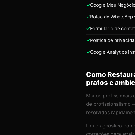
Google Meu Negócio 
Botão de WhatsApp v
Formulário de conta
Política de privacid
Google Analytics ins
Como Restauran
pratos e ambi
Muitos profissionais
de profissionalismo 
resolvidos rapidamen
Um diagnóstico comp
correções para atrair