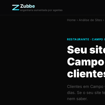
Zubbe
engenharia aumentada por agentes
Home
›
Análise de Sites
›
RESTAURANTE · CAMPO
Seu si
Campo 
cliente
Clientes em Campo 
dias. Se o seu site
nem saber.