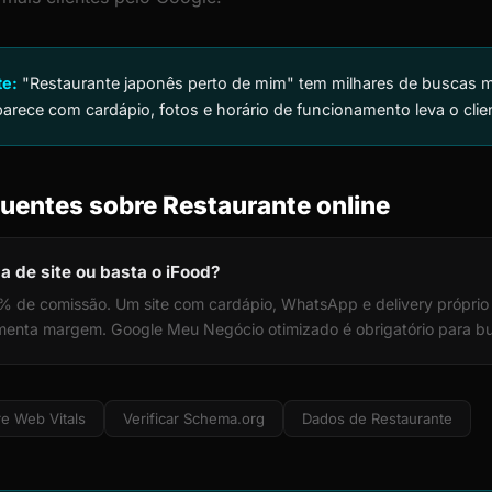
te:
"Restaurante japonês perto de mim" tem milhares de buscas m
arece com cardápio, fotos e horário de funcionamento leva o clie
uentes sobre Restaurante online
a de site ou basta o iFood?
% de comissão. Um site com cardápio, WhatsApp e delivery própri
enta margem. Google Meu Negócio otimizado é obrigatório para bus
e Web Vitals
Verificar Schema.org
Dados de Restaurante