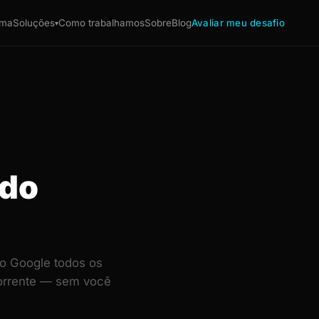
ema
Soluções
Como trabalhamos
Sobre
Blog
Avaliar meu desafio
▾
ndo
o Google todos os
corrente — sem você