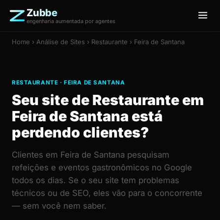
Zubbe
engenharia aumentada por agentes
Home
›
Análise de Sites
› Restaurante › Feira de Santana
RESTAURANTE · FEIRA DE SANTANA
Seu site de Restaurante em
Feira de Santana está
perdendo clientes?
Clientes em Feira de Santana pesquisam
refeições e eventos gastronômicos no Google
todos os dias. Se o seu site tem problemas
técnicos ou de SEO, eles vão para o concorrente
— sem você nem saber.