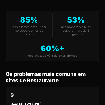
85%
53%
dos clientes pesquisam
abandonam o site se
no Google antes de
demorar mais de 3
escolher
segundos
60%+
dos acessos vêm de smartphones
Os problemas mais comuns em
sites de Restaurante
🔒
Sem HTTPS (SSL)