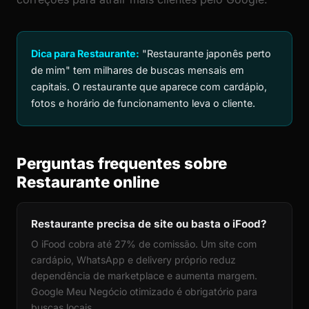
Dica para Restaurante:
"Restaurante japonês perto
de mim" tem milhares de buscas mensais em
capitais. O restaurante que aparece com cardápio,
fotos e horário de funcionamento leva o cliente.
Perguntas frequentes sobre
Restaurante online
Restaurante precisa de site ou basta o iFood?
O iFood cobra até 27% de comissão. Um site com
cardápio, WhatsApp e delivery próprio reduz
dependência de marketplace e aumenta margem.
Google Meu Negócio otimizado é obrigatório para
buscas locais.