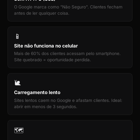
O Google marca como "Não Seguro". Clientes fecham
antes de ler qualquer coisa.
📱
Site não funciona no celular
Mais de 60% dos clientes acessam pelo smartphone.
Site quebrado = oportunidade perdida.
🐌
Carregamento lento
Sites lentos caem no Google e afastam clientes. Ideal:
abrir em menos de 3 segundos.
🗺️