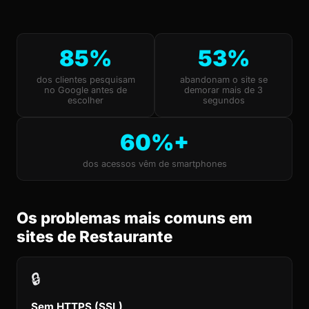
85%
53%
dos clientes pesquisam
abandonam o site se
no Google antes de
demorar mais de 3
escolher
segundos
60%+
dos acessos vêm de smartphones
Os problemas mais comuns em
sites de Restaurante
🔒
Sem HTTPS (SSL)