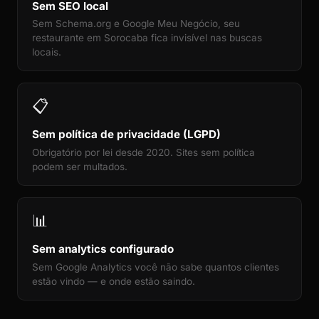
Sem SEO local
Sem Schema.org e Google Meu Negócio, seu
restaurante em Sorocaba fica invisível nas buscas
locais.
📋
Sem política de privacidade (LGPD)
Obrigatório por lei desde 2020. Sites sem política
podem ser multados.
📊
Sem analytics configurado
Sem Google Analytics você não sabe quantos clientes
estão vindo — e onde estão saindo.