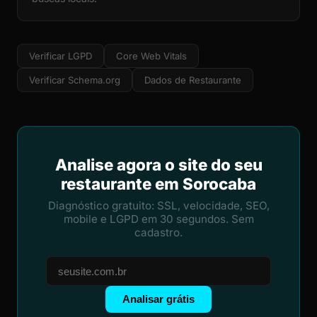
Verificar LGPD
Core Web Vitals
Verificar Schema.org
Dados de Restaurante
Analise agora o site do seu
restaurante em Sorocaba
Diagnóstico gratuito: SSL, velocidade, SEO,
mobile e LGPD em 30 segundos. Sem
cadastro.
Analisar grátis