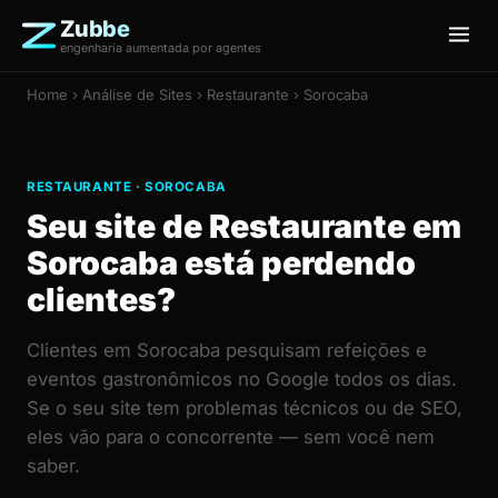
Zubbe
engenharia aumentada por agentes
Home
›
Análise de Sites
› Restaurante › Sorocaba
RESTAURANTE · SOROCABA
Seu site de Restaurante em
Sorocaba está perdendo
clientes?
Clientes em Sorocaba pesquisam refeições e
eventos gastronômicos no Google todos os dias.
Se o seu site tem problemas técnicos ou de SEO,
eles vão para o concorrente — sem você nem
saber.