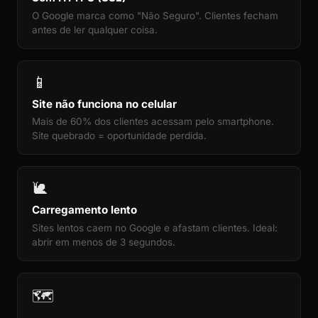
O Google marca como "Não Seguro". Clientes fecham
antes de ler qualquer coisa.
📱
Site não funciona no celular
Mais de 60% dos clientes acessam pelo smartphone.
Site quebrado = oportunidade perdida.
🐌
Carregamento lento
Sites lentos caem no Google e afastam clientes. Ideal:
abrir em menos de 3 segundos.
🗺️