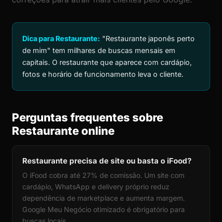
Dica para Restaurante:
"Restaurante japonês perto
de mim" tem milhares de buscas mensais em
capitais. O restaurante que aparece com cardápio,
fotos e horário de funcionamento leva o cliente.
Perguntas frequentes sobre
Restaurante online
Restaurante precisa de site ou basta o iFood?
O iFood cobra até 27% de comissão. Um site com
cardápio, WhatsApp e delivery próprio reduz
dependência de marketplace e aumenta margem.
Google Meu Negócio otimizado é obrigatório para
buscas locais.