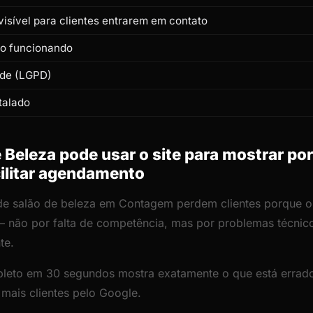
isível para clientes entrarem em contato
to funcionando
ade (LGPD)
talado
Beleza pode usar o site para mostrar por
cilitar agendamento
 de salão de beleza em Contagem perdem clientes porque o s
— não por falta de competência, mas por problemas técni
te.
leto em 30 segundos mostra exatamente o que está errado
 mais clientes pelo Google.