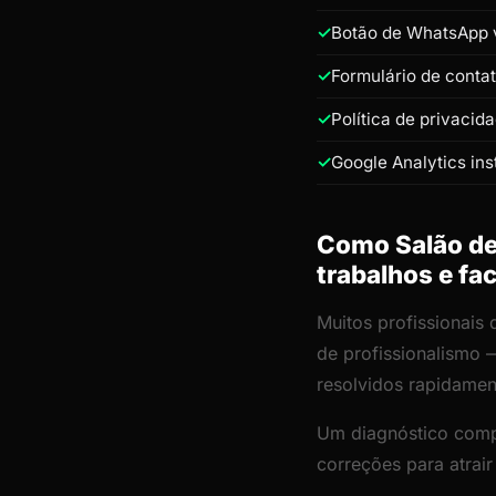
Botão de WhatsApp v
Formulário de conta
Política de privacid
Google Analytics ins
Como Salão de 
trabalhos e fa
Muitos profissionais
de profissionalismo 
resolvidos rapidamen
Um diagnóstico comp
correções para atrair