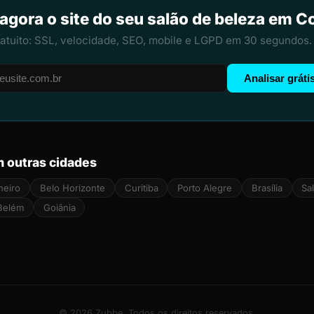
 agora o site do seu salão de beleza em 
ratuito: SSL, velocidade, SEO, mobile e LGPD em 30 segundos.
Analisar gráti
m outras cidades
neiro
Belo Horizonte
Curitiba
Porto Alegre
Brasília
Sa
Belém
Goiânia
© 2026 Zubbe. Todos os direitos reservados.