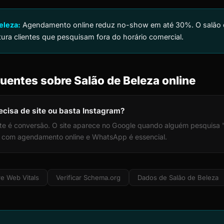
eleza:
Agendamento online reduz no-show em até 30%. O salão qu
ptura clientes que pesquisam fora do horário comercial.
uentes sobre Salão de Beleza online
ecisa de site ou basta Instagram?
 site é conversão. O site aparece no Google quando alguém pesquisa
o com agendamento online e WhatsApp é essencial.
e Web Vitals
Verificar Schema.org
Dados de Salão de Beleza