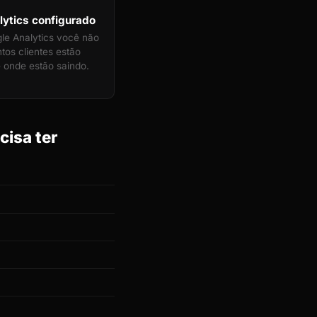
ytics configurado
e Analytics você não
tos clientes estão
 onde estão saindo.
cisa ter