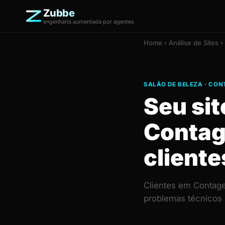
Zubbe
engenharia aumentada por agentes
Home
›
Análise de Sites
›
SALÃO DE BELEZA · CO
Seu sit
Contag
cliente
Clientes em Contage
problemas técnicos