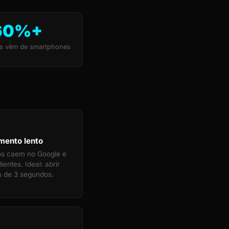
60%+
s vêm de smartphones
mento lento
tos caem no Google e
ientes. Ideal: abrir
 de 3 segundos.