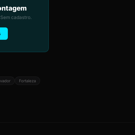
Contagem
 Sem cadastro.
s
lvador
Fortaleza