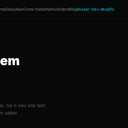
ema
Soluções
Como trabalhamos
Sobre
Blog
Avaliar meu desafio
▾
a em
s. Se o seu site tem
m saber.