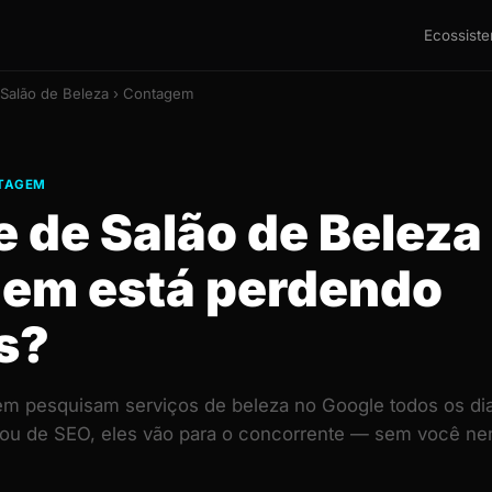
Ecossist
 Salão de Beleza › Contagem
NTAGEM
e de Salão de Belez
em está perdendo
s?
m pesquisam serviços de beleza no Google todos os dia
 ou de SEO, eles vão para o concorrente — sem você ne