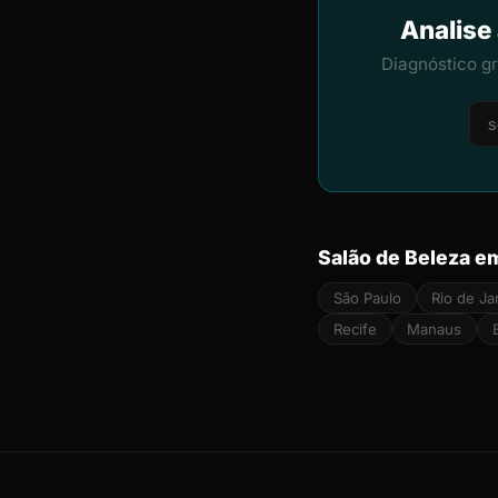
Analise
Diagnóstico g
Salão de Beleza e
São Paulo
Rio de Ja
Recife
Manaus