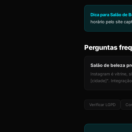
Dica para Salão de B
horário pelo site ca
Perguntas freq
Salão de beleza pr
Instagram é vitrine,
[cidade]". Integraçã
Verificar LGPD
Cor