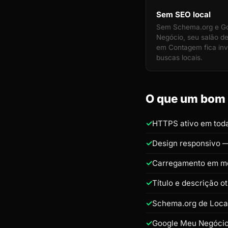
Sem SEO local
Sem Schema.org e G
Negócio, seu salão d
em Contagem fica invi
buscas locais.
O que um bom s
HTTPS ativo em toda
Design responsivo —
Carregamento em m
Título e descrição 
Schema.org de Loca
Google Meu Negócio 