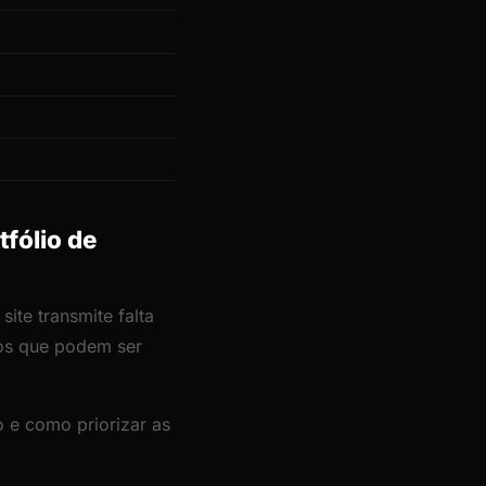
tfólio de
ite transmite falta
cos que podem ser
 e como priorizar as