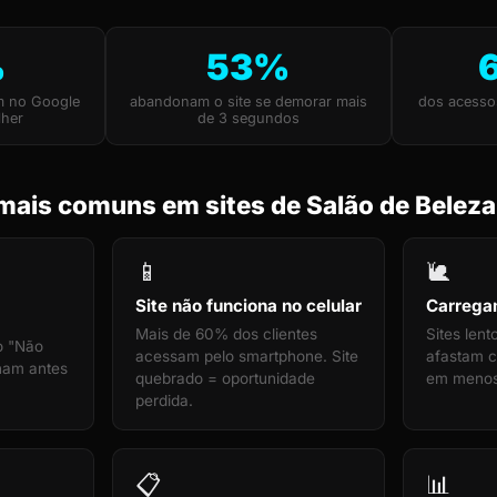
%
53%
m no Google
abandonam o site se demorar mais
dos acesso
lher
de 3 segundos
mais comuns em sites de Salão de Beleza
📱
🐌
Site não funciona no celular
Carrega
Mais de 60% dos clientes
Sites len
o "Não
acessam pelo smartphone. Site
afastam cl
cham antes
quebrado = oportunidade
em menos
perdida.
📋
📊