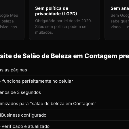
Sem política de
Sem anal
privacidade (LGPD)
oogle Meu
Sem Googl
Obrigatório por lei desde 2020.
e beleza
sabe quan
Sites sem política podem ser
sível nas
vindo — e
multados.
ite de Salão de Beleza em Contagem pre
s as páginas
 funciona perfeitamente no celular
enos de 3 segundos
otimizados para "salão de beleza em Contagem"
lBusiness configurado
verificado e atualizado