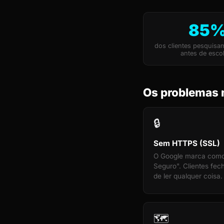
85
dos clientes pesquisa
antes de esco
Os problemas 
🔒
Sem HTTPS (SSL)
O Google marca com
Seguro". Clientes fe
de ler qualquer coisa.
🗺️