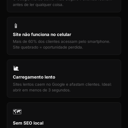
antes de ler qualquer coisa.
📱
Site não funciona no celular
Mais de 60% dos clientes acessam pelo smartphone.
Site quebrado = oportunidade perdida.
🐌
Carregamento lento
Sites lentos caem no Google e afastam clientes. Ideal:
abrir em menos de 3 segundos.
🗺️
Sem SEO local