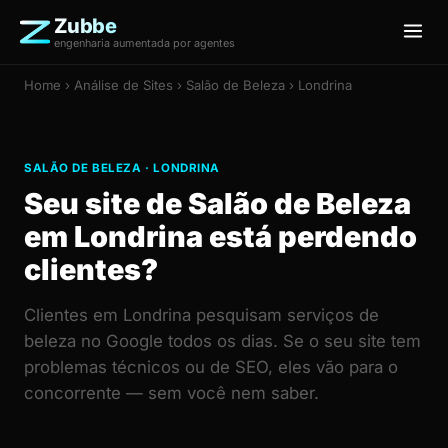
Zubbe
engenharia aumentada por agentes
Home
›
Análise de Sites
› Salão de Beleza › Londrina
SALÃO DE BELEZA · LONDRINA
Seu site de Salão de Beleza
em Londrina está perdendo
clientes?
Clientes em Londrina pesquisam serviços de
beleza no Google todos os dias. Se o seu site tem
problemas técnicos ou de SEO, eles vão para o
concorrente — sem você nem saber.