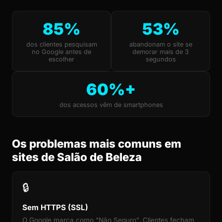
85%
53%
dos clientes pesquisam
abandonam o site se
no Google antes de
demorar mais de 3
escolher
segundos
60%+
dos acessos vêm de smartphones
Os problemas mais comuns em
sites de Salão de Beleza
🔒
Sem HTTPS (SSL)
O Google marca como "Não Seguro". Clientes fecham