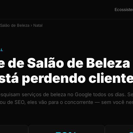
Ecossist
Salão de Beleza › Natal
AL
e de Salão de Belez
stá perdendo client
esquisam serviços de beleza no Google todos os dias. Se
 ou de SEO, eles vão para o concorrente — sem você ne