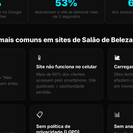
%
53%
m no Google
abandonam o site se demorar mais
dos acesso
lher
de 3 segundos
mais comuns em sites de Salão de Beleza
📱
🐌
Site não funciona no celular
Carrega
Mais de 60% dos clientes
Sites len
o "Não
acessam pelo smartphone. Site
afastam cl
cham antes
quebrado = oportunidade
em menos
perdida.
📋
📊
Sem política de
Sem anal
privacidade (LGPD)