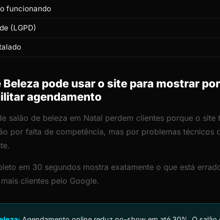
to funcionando
ade (LGPD)
talado
Beleza pode usar o site para mostrar por
cilitar agendamento
de salão de beleza em Natal perdem clientes porque o site t
ão por falta de competência, mas por problemas técnicos
te.
leto em 30 segundos mostra exatamente o que está errado
 mais clientes pelo Google.
eleza:
Agendamento online reduz no-show em até 30%. O salão qu