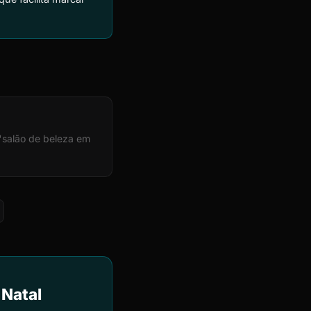
 "salão de beleza em
 Natal