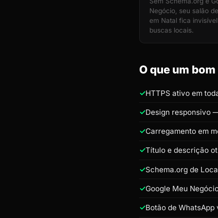
Sem Schema.org e G
Negócio, seu salão d
em Natal fica invisíve
buscas locais.
O que um bom s
HTTPS ativo em toda
Design responsivo —
Carregamento em m
Título e descrição o
Schema.org de Loca
Google Meu Negócio 
Botão de WhatsApp v