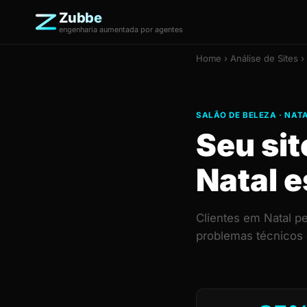
Zubbe
engenharia aumentada por agentes
Home
›
Análise de Sites
› 
SALÃO DE BELEZA · NAT
Seu sit
Natal e
Clientes em Natal p
problemas técnicos