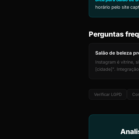
horário pelo site ca
Perguntas freq
Salão de beleza pr
Instagram é vitrine,
[cidade]". Integraçã
Verificar LGPD
Cor
Anali