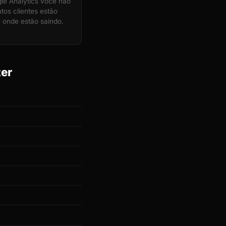
e Analytics você não
tos clientes estão
 onde estão saindo.
ter