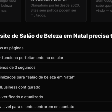
oogle Meu
Sem Googl
Obrigatório por lei desde 2020.
e beleza
sabe quan
Sites sem política podem ser
l nas
vindo — e
multados.
ite de Salão de Beleza em Natal precisa 
s as páginas
 funciona perfeitamente no celular
enos de 3 segundos
timizados para "salão de beleza em Natal"
lBusiness configurado
verificado e atualizado
isível para clientes entrarem em contato