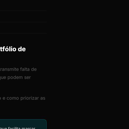
tfólio de
ransmite falta de
 que podem ser
 e como priorizar as
e facilita marcar