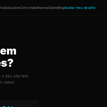
ema
Soluções
Como trabalhamos
Sobre
Blog
Avaliar meu desafio
▾
a em
es?
 o seu site tem
m saber.