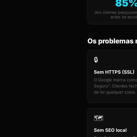
85
dos clientes pesquisa
antes de esco
Os problemas 
🔒
Sem HTTPS (SSL)
O Google marca com
Seguro". Clientes fe
de ler qualquer coisa.
🗺️
Sem SEO local