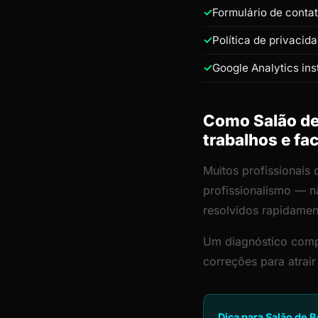
Formulário de conta
Política de privacid
Google Analytics ins
Como Salão de 
trabalhos e fa
Muitos profissionais 
profissionalismo — n
resolvidos rapidamen
Um diagnóstico comp
correções para atrair
Dica para Salão de B