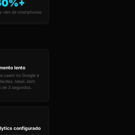
60%+
s vêm de smartphones
mento lento
tos caem no Google e
ientes. Ideal: abrir
 de 3 segundos.
ytics configurado