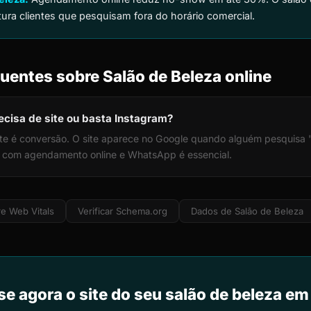
ptura clientes que pesquisam fora do horário comercial.
uentes sobre Salão de Beleza online
ecisa de site ou basta Instagram?
 site é conversão. O site aparece no Google quando alguém pesquisa
o com agendamento online e WhatsApp é essencial.
e Web Vitals
Verificar Schema.org
Dados de Salão de Beleza
se agora o site do seu salão de beleza em