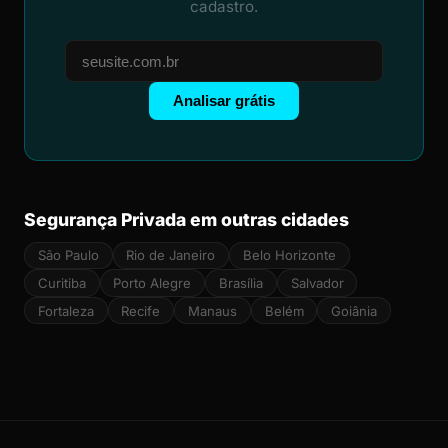
cadastro.
Analisar grátis
Segurança Privada em outras cidades
São Paulo
Rio de Janeiro
Belo Horizonte
Curitiba
Porto Alegre
Brasília
Salvador
Fortaleza
Recife
Manaus
Belém
Goiânia