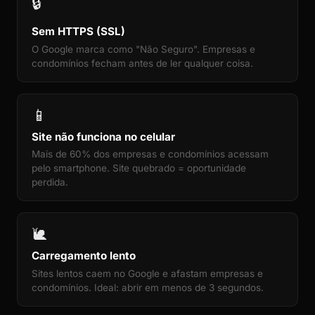
🔒
Sem HTTPS (SSL)
O Google marca como "Não Seguro". Empresas e
condomínios fecham antes de ler qualquer coisa.
📱
Site não funciona no celular
Mais de 60% dos empresas e condomínios acessam
pelo smartphone. Site quebrado = oportunidade
perdida.
🐌
Carregamento lento
Sites lentos caem no Google e afastam empresas e
condomínios. Ideal: abrir em menos de 3 segundos.