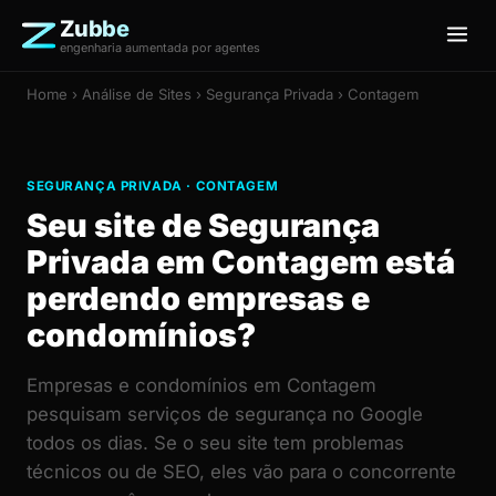
Zubbe
engenharia aumentada por agentes
Home
›
Análise de Sites
› Segurança Privada › Contagem
SEGURANÇA PRIVADA · CONTAGEM
Seu site de Segurança
Privada em Contagem está
perdendo empresas e
condomínios?
Empresas e condomínios em Contagem
pesquisam serviços de segurança no Google
todos os dias. Se o seu site tem problemas
técnicos ou de SEO, eles vão para o concorrente