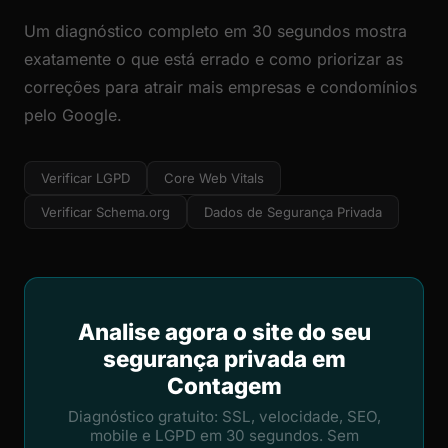
Um diagnóstico completo em 30 segundos mostra
exatamente o que está errado e como priorizar as
correções para atrair mais empresas e condomínios
pelo Google.
Verificar LGPD
Core Web Vitals
Verificar Schema.org
Dados de Segurança Privada
Analise agora o site do seu
segurança privada em
Contagem
Diagnóstico gratuito: SSL, velocidade, SEO,
mobile e LGPD em 30 segundos. Sem