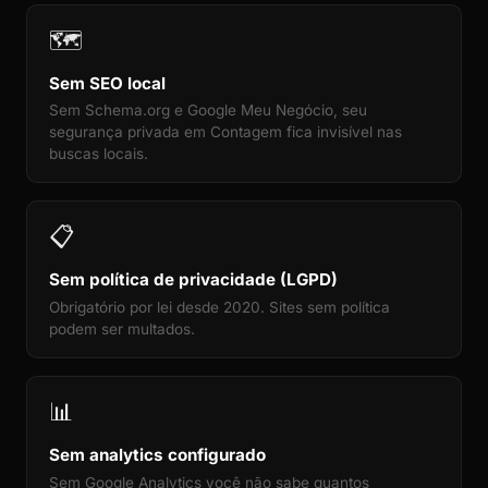
🗺️
Sem SEO local
Sem Schema.org e Google Meu Negócio, seu
segurança privada em Contagem fica invisível nas
buscas locais.
📋
Sem política de privacidade (LGPD)
Obrigatório por lei desde 2020. Sites sem política
podem ser multados.
📊
Sem analytics configurado
Sem Google Analytics você não sabe quantos