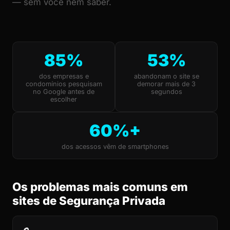
— sem você nem saber.
85%
53%
dos empresas e
abandonam o site se
condomínios pesquisam
demorar mais de 3
no Google antes de
segundos
escolher
60%+
dos acessos vêm de smartphones
Os problemas mais comuns em
sites de Segurança Privada