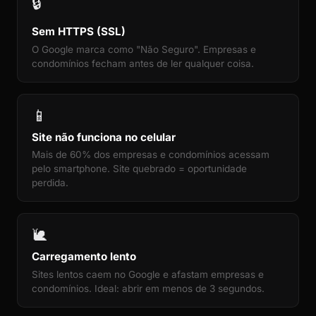
🔒
Sem HTTPS (SSL)
O Google marca como "Não Seguro". Empresas e
condomínios fecham antes de ler qualquer coisa.
📱
Site não funciona no celular
Mais de 60% dos empresas e condomínios acessam
pelo smartphone. Site quebrado = oportunidade
perdida.
🐌
Carregamento lento
Sites lentos caem no Google e afastam empresas e
condomínios. Ideal: abrir em menos de 3 segundos.