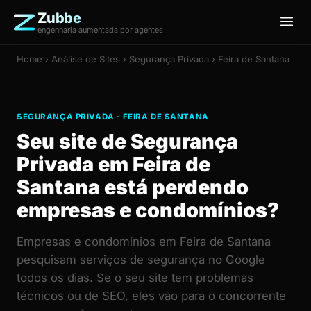
Zubbe
engenharia aumentada por agentes
Home
›
Análise de Sites
› Segurança Privada › Feira de Santana
SEGURANÇA PRIVADA · FEIRA DE SANTANA
Seu site de Segurança
Privada em Feira de
Santana está perdendo
empresas e condomínios?
Empresas e condomínios em Feira de Santana
pesquisam serviços de segurança no Google
todos os dias. Se o seu site tem problemas
técnicos ou de SEO, eles vão para o concorrente