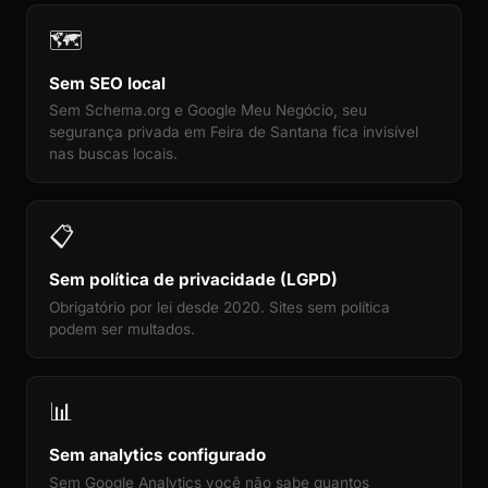
🗺️
Sem SEO local
Sem Schema.org e Google Meu Negócio, seu
segurança privada em Feira de Santana fica invisível
nas buscas locais.
📋
Sem política de privacidade (LGPD)
Obrigatório por lei desde 2020. Sites sem política
podem ser multados.
📊
Sem analytics configurado
Sem Google Analytics você não sabe quantos