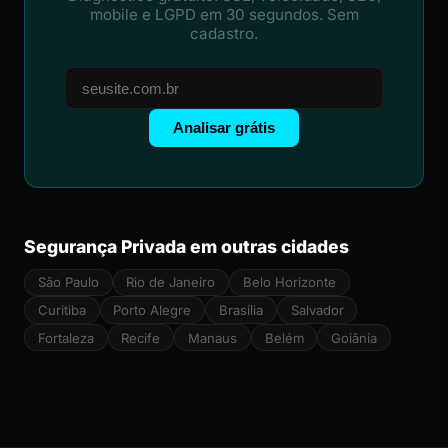
mobile e LGPD em 30 segundos. Sem
cadastro.
Analisar grátis
Segurança Privada em outras cidades
São Paulo
Rio de Janeiro
Belo Horizonte
Curitiba
Porto Alegre
Brasília
Salvador
Fortaleza
Recife
Manaus
Belém
Goiânia