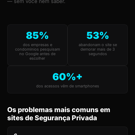
— sem você nem saber.
85%
53%
dos empresas e
abandonam o site se
condomínios pesquisam
demorar mais de 3
no Google antes de
segundos
escolher
60%+
dos acessos vêm de smartphones
Os problemas mais comuns em
sites de Segurança Privada