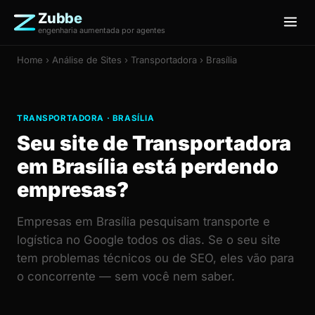
Zubbe
engenharia aumentada por agentes
Home
›
Análise de Sites
› Transportadora › Brasília
TRANSPORTADORA · BRASÍLIA
Seu site de Transportadora
em Brasília está perdendo
empresas?
Empresas em Brasília pesquisam transporte e
logística no Google todos os dias. Se o seu site
tem problemas técnicos ou de SEO, eles vão para
o concorrente — sem você nem saber.