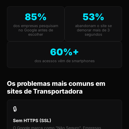
85%
53%
dos empresas pesquisam
abandonam o site se
no Google antes de
demorar mais de 3
escolher
segundos
60%+
dos acessos vêm de smartphones
Os problemas mais comuns em
sites de Transportadora
🔒
Sem HTTPS (SSL)
O Google marca como "Não Seguro". Empresas