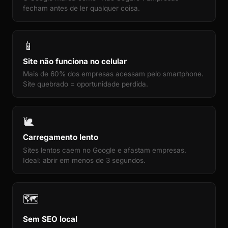
fecham antes de ler qualquer coisa.
📱
Site não funciona no celular
Mais de 60% dos empresas acessam pelo smartphone.
Site quebrado = oportunidade perdida.
🐌
Carregamento lento
Sites lentos caem no Google e afastam empresas.
Ideal: abrir em menos de 3 segundos.
🗺️
Sem SEO local