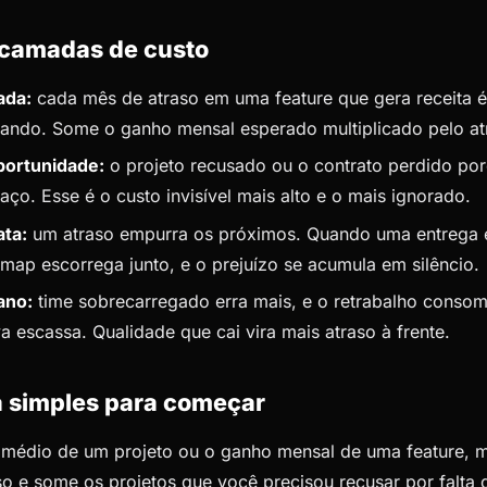
 camadas de custo
ada:
cada mês de atraso em uma feature que gera receita 
ando. Some o ganho mensal esperado multiplicado pelo at
portunidade:
o projeto recusado ou o contrato perdido por
raço. Esse é o custo invisível mais alto e o mais ignorado.
ata:
um atraso empurra os próximos. Quando uma entrega 
map escorrega junto, e o prejuízo se acumula em silêncio.
ano:
time sobrecarregado erra mais, e o retrabalho conso
va escassa. Qualidade que cai vira mais atraso à frente.
 simples para começar
 médio de um projeto ou o ganho mensal de uma feature, mu
o e some os projetos que você precisou recusar por falta