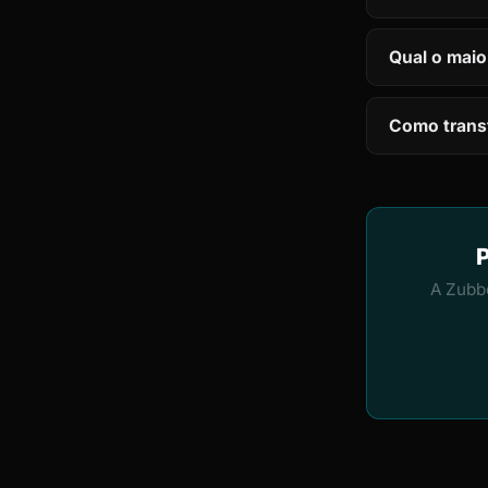
Qual o maio
Como trans
P
A Zubb