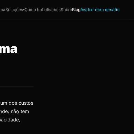
ema
Soluções
Como trabalhamos
Sobre
Blog
Avaliar meu desafio
▾
uma
 um dos custos
onde: não tem
pacidade,