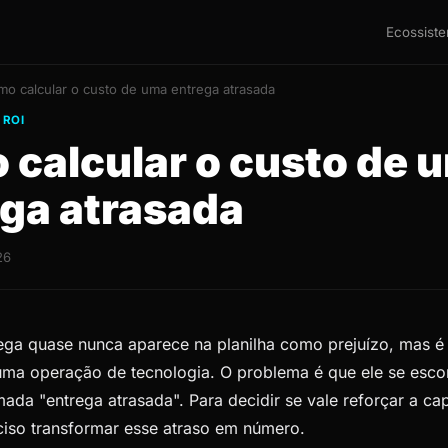
Ecossist
o calcular o custo de uma entrega atrasada
 ROI
calcular o custo de 
ga atrasada
26
ega quase nunca aparece na planilha como prejuízo, mas é
 uma operação de tecnologia. O problema é que ele se esc
ada "entrega atrasada". Para decidir se vale reforçar a ca
ciso transformar esse atraso em número.