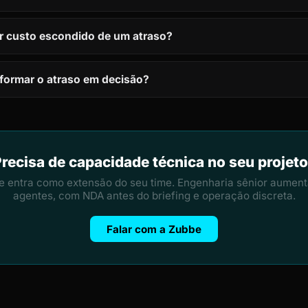
r custo escondido de um atraso?
formar o atraso em decisão?
recisa de capacidade técnica no seu projet
e entra como extensão do seu time. Engenharia sênior aument
agentes, com NDA antes do briefing e operação discreta.
Falar com a Zubbe