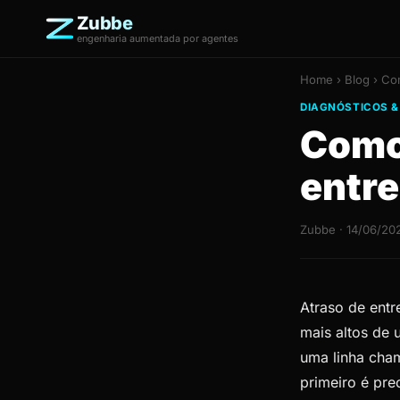
Zubbe
engenharia aumentada por agentes
Home
›
Blog
› Com
DIAGNÓSTICOS &
Como 
entre
Zubbe · 14/06/20
Atraso de entr
mais altos de
uma linha cham
primeiro é pre