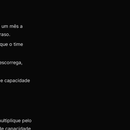
é um mês a
raso.
que o time
escorrega,
me capacidade
ltiplique pelo
 de capacidade