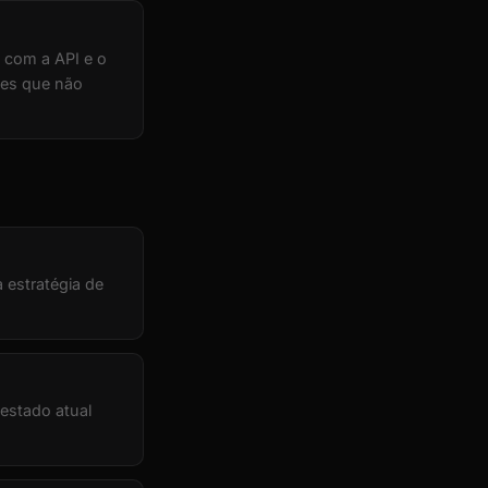
 com a API e o
ções que não
 estratégia de
estado atual