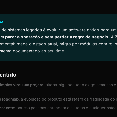
DA
de sistemas legados é evoluir um software antigo para uma
m parar a operação e sem perder a regra de negócio
. A 
emental: mede o estado atual, migra por módulos com rollb
istema documentado ao seu time.
entido
mples virou um projeto:
alterar algo pequeno exige semanas e
 o roadmap:
a evolução do produto está refém da fragilidade do 
escente:
poucas pessoas entendem o sistema e qualquer saída 