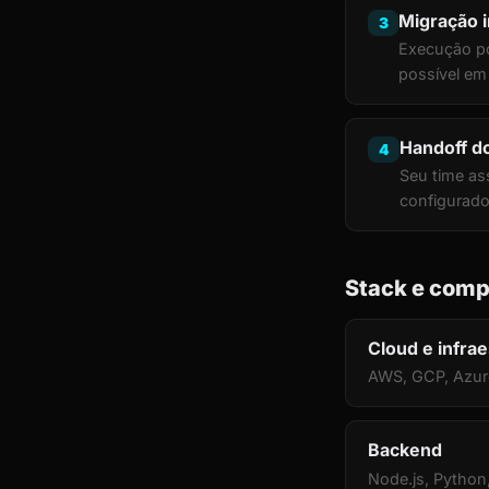
Migração 
3
Execução po
possível em
Handoff 
4
Seu time a
configurado
Stack e comp
Cloud e infrae
AWS, GCP, Azure
Backend
Node.js, Python