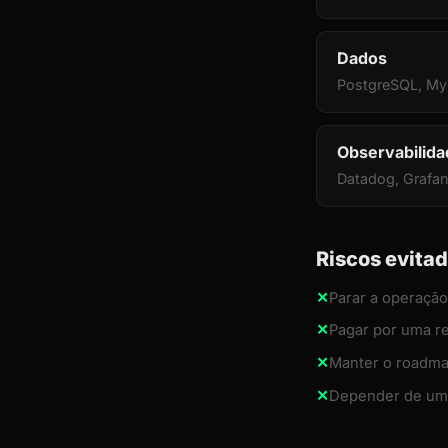
Dados
PostgreSQL, My
Observabilida
Datadog, Grafan
Riscos evita
✕
Parar a operação
✕
Pagar por uma re
✕
Manter o roadma
✕
Depender de uma 