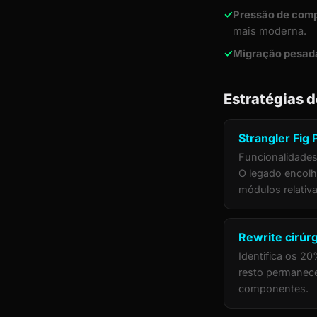
✓
Pressão de compl
mais moderna.
✓
Migração pesad
Estratégias 
Strangler Fig 
Funcionalidades
O legado encolhe
módulos relativ
Rewrite cirúr
Identifica os 2
resto permanece
componentes.