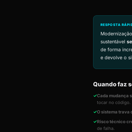
RESPOSTA RÁPI
Modernização 
sustentável
se
de forma incr
e devolve o s
Quando faz s
✓
Cada mudança si
tocar no código.
✓
O sistema trava
✓
Risco técnico cr
de falha.