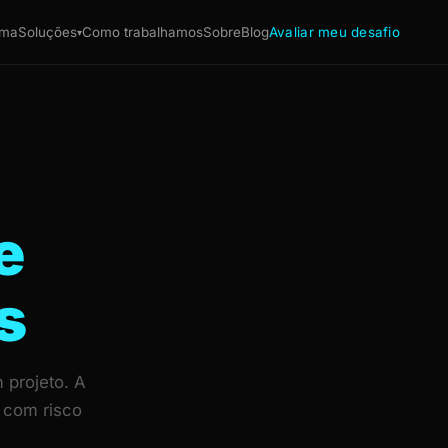
ema
Soluções
Como trabalhamos
Sobre
Blog
Avaliar meu desafio
▾
e
s
 projeto. A
 com risco