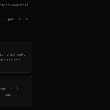
 exigem uma base
 largar o resto.
crementalmente.
monolitos com
 módulos. O
 em poucos