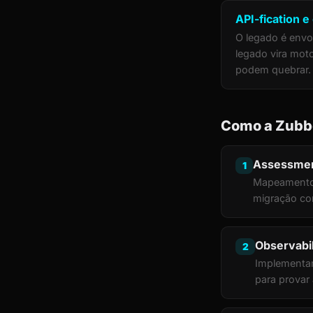
API-fication 
O legado é envo
legado vira moto
podem quebrar.
Como a Zubb
Assessmen
1
Mapeamento d
migração co
Observabi
2
Implementam
para provar 