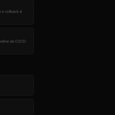
o rollback é
eline de CI/CD