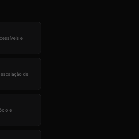
cessíveis e
, escalação de
ócio e