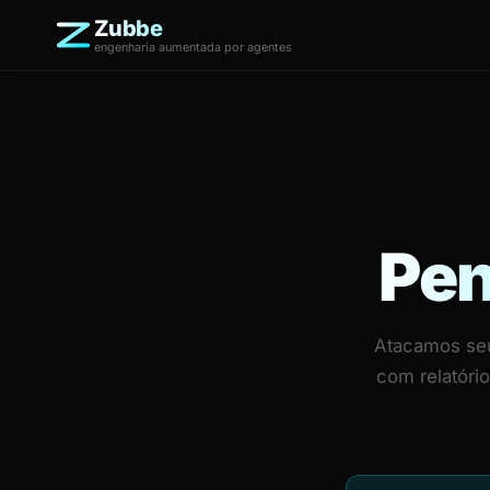
Zubbe
engenharia aumentada por agentes
Pen
Atacamos seu
com relatóri