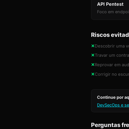
API Pentest
Foco em endpoin
Riscos evita
✕
Descobrir uma vu
✕
Travar um contra
✕
Reprovar em audi
✕
Corrigir no escu
Continue por aq
DevSecOps e s
Perguntas fr