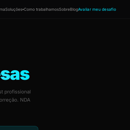
ema
Soluções
Como trabalhamos
Sobre
Blog
Avaliar meu desafio
▾
esas
 profissional
correção. NDA