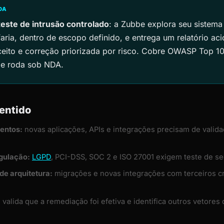
DA
teste de intrusão controlado
: a Zubbe explora seu sistem
faria, dentro de escopo definido, e entrega um relatório a
eito e correção priorizada por risco. Cobre OWASP Top 10, 
 e roda sob NDA.
entido
entos:
novas aplicações, APIs e integrações precisam de valida
gulação:
LGPD
, PCI-DSS, SOC 2 e ISO 27001 exigem teste de se
e arquitetura:
migrações e novas integrações com terceiros cr
:
valida que a remediação foi efetiva e identifica outros vetore