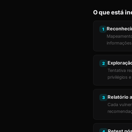
O que está in
Reconheci
1
Mapeamento d
informações 
Exploraçã
2
Tentativa r
privilégios 
Relatório 
3
Cada vulner
recomendaçã
Retest pó
4