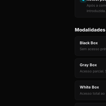
Após a corr
introduzida.
Modalidades
Black Box
Sem acesso prév
Gray Box
Acesso parcial.
White Box
Acesso total ao