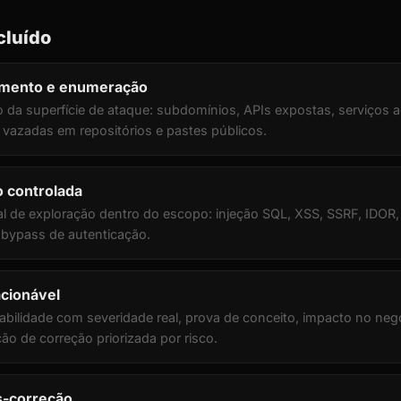
cluído
mento e enumeração
a superfície de ataque: subdomínios, APIs expostas, serviços a
vazadas em repositórios e pastes públicos.
o controlada
eal de exploração dentro do escopo: injeção SQL, XSS, SSRF, IDOR
e bypass de autenticação.
acionável
abilidade com severidade real, prova de conceito, impacto no neg
o de correção priorizada por risco.
s-correção