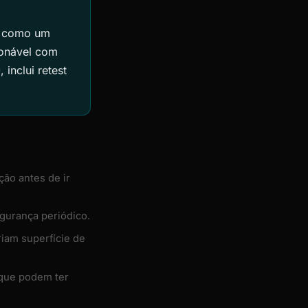
a como um
cionável com
inclui retest
ção antes de ir
gurança periódico.
iam superfície de
s que podem ter