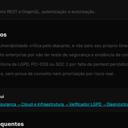
ts REST e GraphQL, autenticação e autorização.
dos
lnerabilidade crítica pelo atacante, e não pelo seu próprio time
to enterprise por não ter teste de segurança e evidência de co
toria de LGPD, PCI-DSS ou SOC 2 por falta de pentest periódic
ro, sem prova de conceito nem priorização por risco real.
ui
egurança →
Cloud e infraestrutura →
Verificador LGPD →
Diagnósti
equentes