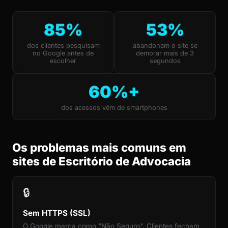
85%
53%
dos clientes pesquisam
abandonam o site se
no Google antes de
demorar mais de 3
escolher
segundos
60%+
dos acessos vêm de smartphones
Os problemas mais comuns em
sites de Escritório de Advocacia
🔒
Sem HTTPS (SSL)
O Google marca como "Não Seguro". Clientes fecham