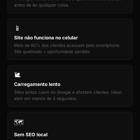
antes de ler qualquer coisa.
📱
Site não funciona no celular
Mais de 60% dos clientes acessam pelo smartphone.
Site quebrado = oportunidade perdida.
🐌
Carregamento lento
Sites lentos caem no Google e afastam clientes. Ideal:
abrir em menos de 3 segundos.
🗺️
Sem SEO local