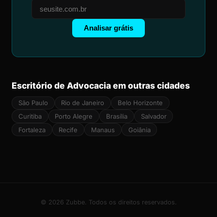
Analisar grátis
Escritório de Advocacia em outras cidades
São Paulo
Rio de Janeiro
Belo Horizonte
Curitiba
Porto Alegre
Brasília
Salvador
Fortaleza
Recife
Manaus
Goiânia
© 2026 Zubbe. Todos os direitos reservados.