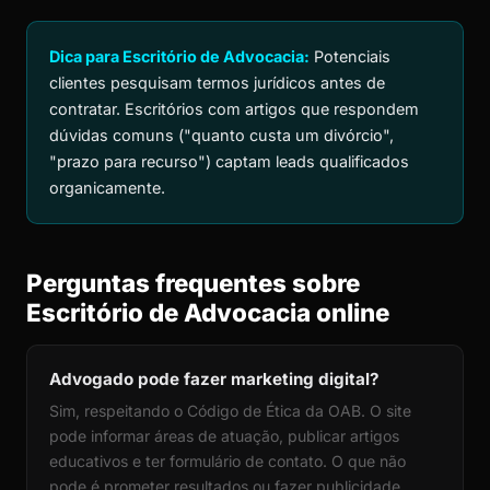
Dica para Escritório de Advocacia:
Potenciais
clientes pesquisam termos jurídicos antes de
contratar. Escritórios com artigos que respondem
dúvidas comuns ("quanto custa um divórcio",
"prazo para recurso") captam leads qualificados
organicamente.
Perguntas frequentes sobre
Escritório de Advocacia online
Advogado pode fazer marketing digital?
Sim, respeitando o Código de Ética da OAB. O site
pode informar áreas de atuação, publicar artigos
educativos e ter formulário de contato. O que não
pode é prometer resultados ou fazer publicidade