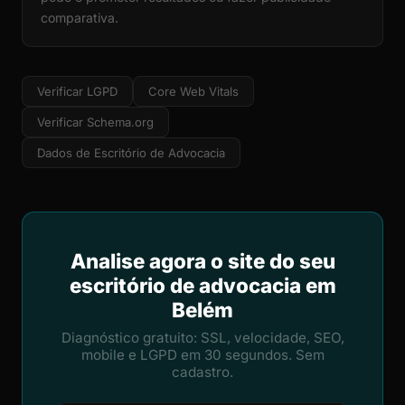
comparativa.
Verificar LGPD
Core Web Vitals
Verificar Schema.org
Dados de Escritório de Advocacia
Analise agora o site do seu
escritório de advocacia em
Belém
Diagnóstico gratuito: SSL, velocidade, SEO,
mobile e LGPD em 30 segundos. Sem
cadastro.