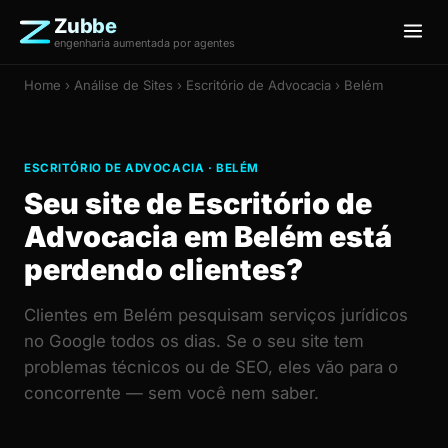
Zubbe
engenharia aumentada por agentes
Home
›
Análise de Sites
› Escritório de Advocacia › Belém
ESCRITÓRIO DE ADVOCACIA · BELÉM
Seu site de Escritório de
Advocacia em Belém está
perdendo clientes?
Clientes em Belém pesquisam serviços jurídicos
no Google todos os dias. Se o seu site tem
problemas técnicos ou de SEO, eles vão para o
concorrente — sem você nem saber.