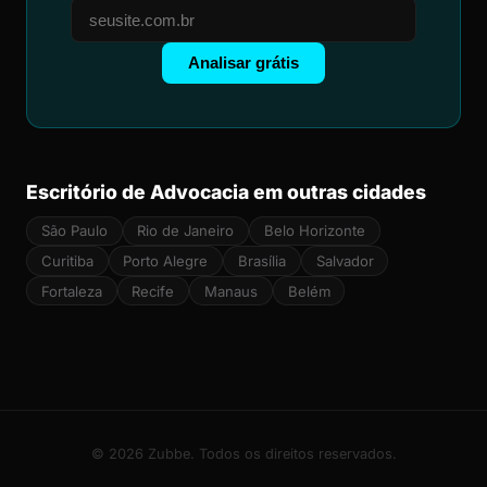
Analisar grátis
Escritório de Advocacia em outras cidades
São Paulo
Rio de Janeiro
Belo Horizonte
Curitiba
Porto Alegre
Brasília
Salvador
Fortaleza
Recife
Manaus
Belém
© 2026 Zubbe. Todos os direitos reservados.