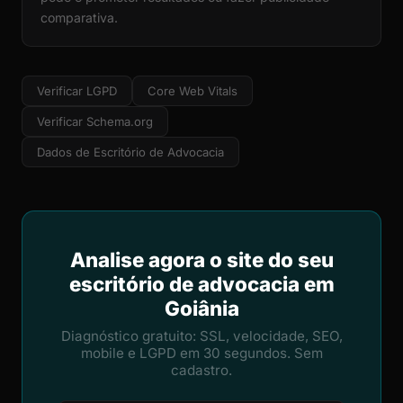
comparativa.
Verificar LGPD
Core Web Vitals
Verificar Schema.org
Dados de Escritório de Advocacia
Analise agora o site do seu
escritório de advocacia em
Goiânia
Diagnóstico gratuito: SSL, velocidade, SEO,
mobile e LGPD em 30 segundos. Sem
cadastro.