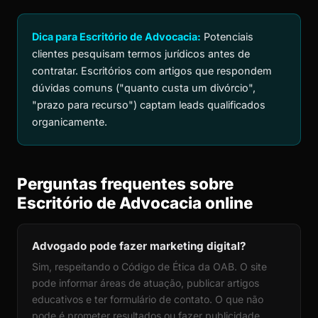
Dica para Escritório de Advocacia:
Potenciais
clientes pesquisam termos jurídicos antes de
contratar. Escritórios com artigos que respondem
dúvidas comuns ("quanto custa um divórcio",
"prazo para recurso") captam leads qualificados
organicamente.
Perguntas frequentes sobre
Escritório de Advocacia online
Advogado pode fazer marketing digital?
Sim, respeitando o Código de Ética da OAB. O site
pode informar áreas de atuação, publicar artigos
educativos e ter formulário de contato. O que não
pode é prometer resultados ou fazer publicidade