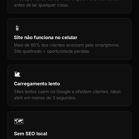
antes de ler qualquer coisa.
📱
Site não funciona no celular
Mais de 60% dos clientes acessam pelo smartphone.
Site quebrado = oportunidade perdida.
🐌
Carregamento lento
Sites lentos caem no Google e afastam clientes. Ideal:
abrir em menos de 3 segundos.
🗺️
Sem SEO local