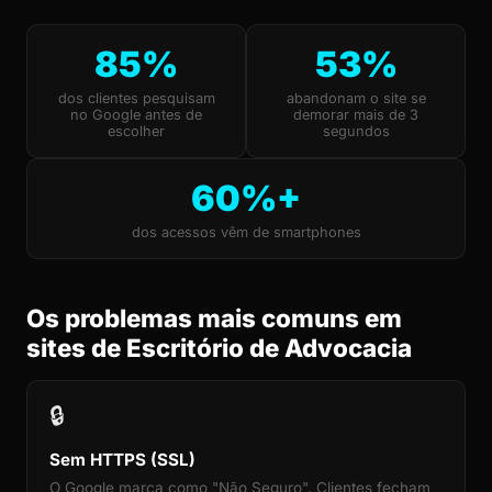
85%
53%
dos clientes pesquisam
abandonam o site se
no Google antes de
demorar mais de 3
escolher
segundos
60%+
dos acessos vêm de smartphones
Os problemas mais comuns em
sites de Escritório de Advocacia
🔒
Sem HTTPS (SSL)
O Google marca como "Não Seguro". Clientes fecham