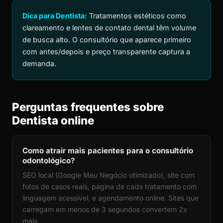
Dica para Dentista:
Tratamentos estéticos como
clareamento e lentes de contato dental têm volume
de busca alto. O consultório que aparece primeiro
com antes/depois e preço transparente captura a
demanda.
Perguntas frequentes sobre
Dentista online
Como atrair mais pacientes para o consultório
odontológico?
SEO local (Google Meu Negócio otimizado), site com
fotos de casos reais, página de cada tratamento com
linguagem acessível, e agendamento online. Sites que
carregam em menos de 3 segundos convertem 2x
mais.