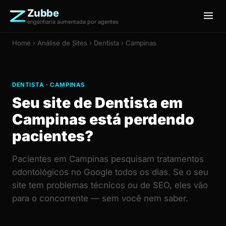
Zubbe
engenharia aumentada por agentes
Home
›
Análise de Sites
› Dentista › Campinas
DENTISTA · CAMPINAS
Seu site de Dentista em
Campinas está perdendo
pacientes?
Pacientes em Campinas pesquisam tratamentos
odontológicos no Google todos os dias. Se o seu
site tem problemas técnicos ou de SEO, eles vão
para o concorrente — sem você nem saber.