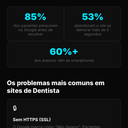
85%
53%
dos pacientes pesquisam
abandonam o site se
no Google antes de
demorar mais de 3
escolher
segundos
60%+
dos acessos vêm de smartphones
Os problemas mais comuns em
sites de Dentista
🔒
Sem HTTPS (SSL)
O Google marca como "Não Seguro". Pacientes