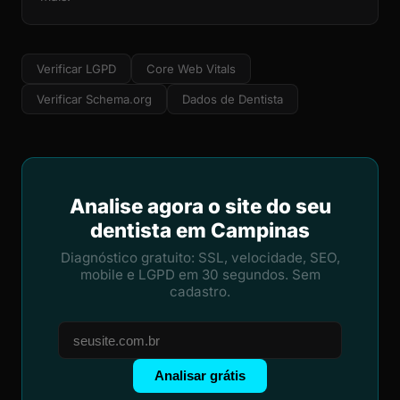
Verificar LGPD
Core Web Vitals
Verificar Schema.org
Dados de Dentista
Analise agora o site do seu
dentista em Campinas
Diagnóstico gratuito: SSL, velocidade, SEO,
mobile e LGPD em 30 segundos. Sem
cadastro.
Analisar grátis