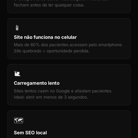
fecham antes de ler qualquer coisa.
📱
Site não funciona no celular
Mais de 60% dos pacientes acessam pelo smartphone.
Site quebrado = oportunidade perdida.
🐌
Carregamento lento
Sites lentos caem no Google e afastam pacientes.
Ideal: abrir em menos de 3 segundos.
🗺️
Sem SEO local