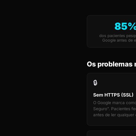
85
dos pacientes pes
Google antes de e
Os problemas 
🔒
Sem HTTPS (SSL)
O Google marca com
Seguro". Pacientes f
antes de ler qualquer 