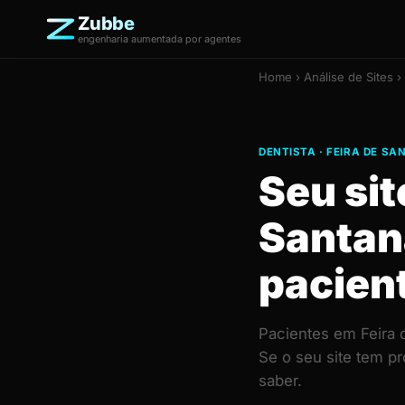
Zubbe
engenharia aumentada por agentes
Home
›
Análise de Sites
› 
DENTISTA · FEIRA DE S
Seu sit
Santan
pacien
Pacientes em Feira 
Se o seu site tem p
saber.