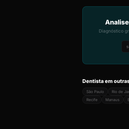
Analise
Diagnóstico g
Dentista em outra
São Paulo
Rio de Ja
Recife
Manaus