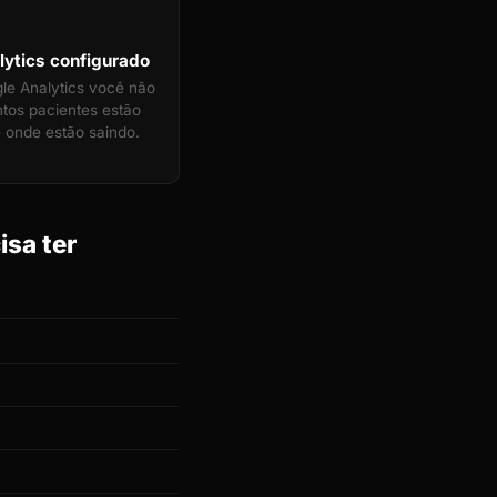
ytics configurado
e Analytics você não
tos pacientes estão
 onde estão saindo.
isa ter