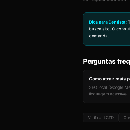
Dica para Dentista:
T
busca alto. O consul
demanda.
Perguntas freq
Como atrair mais p
SEO local (Google Me
linguagem acessível
Verificar LGPD
Cor