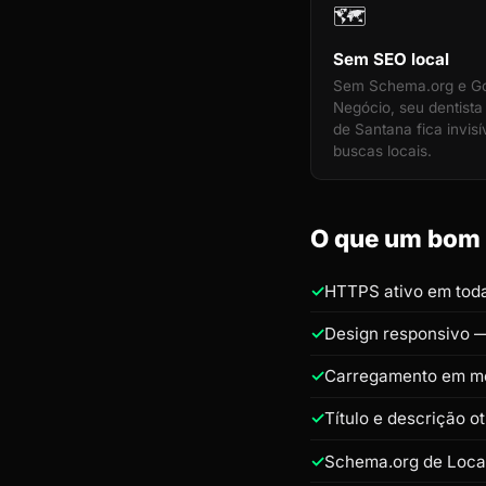
🗺️
Sem SEO local
Sem Schema.org e G
Negócio, seu dentista
de Santana fica invisí
buscas locais.
O que um bom s
HTTPS ativo em toda
Design responsivo —
Carregamento em m
Título e descrição o
Schema.org de Loca