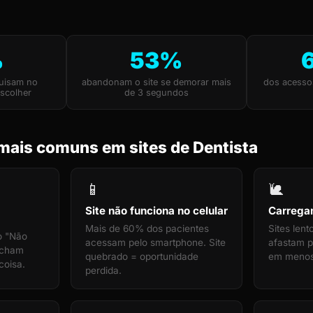
%
53%
quisam no
abandonam o site se demorar mais
dos acesso
scolher
de 3 segundos
mais comuns em sites de Dentista
📱
🐌
Site não funciona no celular
Carrega
Mais de 60% dos pacientes
Sites len
o "Não
acessam pelo smartphone. Site
afastam pa
echam
quebrado = oportunidade
em menos
coisa.
perdida.