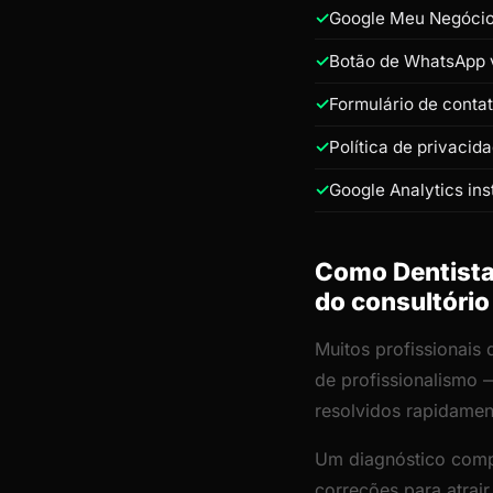
Google Meu Negócio 
Botão de WhatsApp v
Formulário de conta
Política de privacid
Google Analytics ins
Como Dentista 
do consultório
Muitos profissionais 
de profissionalismo 
resolvidos rapidamen
Um diagnóstico comp
correções para atrai