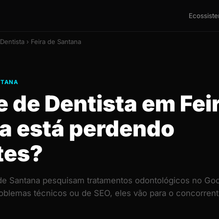
Ecossist
Dentista › Feira de Santana
ANTANA
e de Dentista em Fei
a está perdendo
tes?
de Santana pesquisam tratamentos odontológicos no Goog
roblemas técnicos ou de SEO, eles vão para o concorr