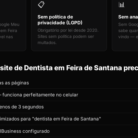
📋
📊
Sem política de
Sem anal
privacidade (LGPD)
oogle Meu
Sem Googl
Obrigatório por lei desde 2020.
 em Feira
sabe quan
Sites sem política podem ser
vel nas
vindo — e
multados.
ite de Dentista em Feira de Santana prec
s as páginas
 funciona perfeitamente no celular
enos de 3 segundos
timizados para "dentista em Feira de Santana"
lBusiness configurado