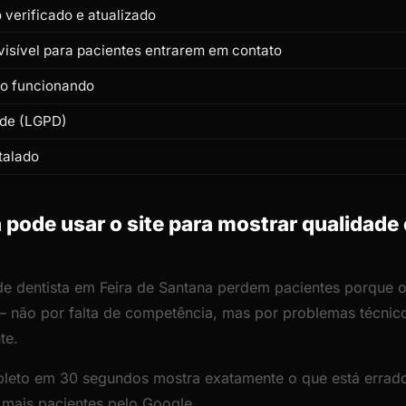
verificado e atualizado
isível para pacientes entrarem em contato
to funcionando
ade (LGPD)
talado
pode usar o site para mostrar qualidade
de dentista em Feira de Santana perdem pacientes porque o s
— não por falta de competência, mas por problemas técni
te.
leto em 30 segundos mostra exatamente o que está errado
r mais pacientes pelo Google.