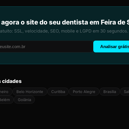
 agora o site do seu dentista em Feira de
ratuito: SSL, velocidade, SEO, mobile e LGPD em 30 segundos.
Analisar gráti
s cidades
neiro
Belo Horizonte
Curitiba
Porto Alegre
Brasília
Sa
Belém
Goiânia