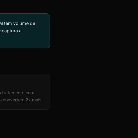
al têm volume de
 captura a
da tratamento com
s convertem 2x mais.