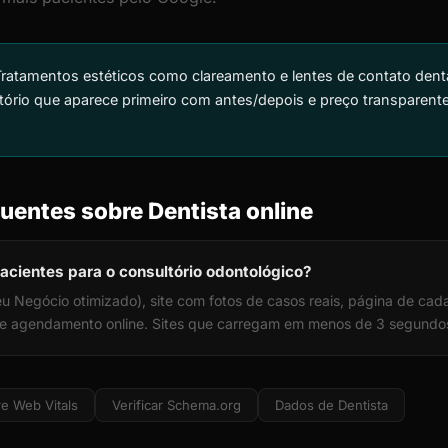
ratamentos estéticos como clareamento e lentes de contato dent
tório que aparece primeiro com antes/depois e preço transparente
uentes sobre Dentista online
acientes para o consultório odontológico?
u Negócio otimizado), site com fotos de casos reais, página de ca
, e agendamento online. Sites que carregam em menos de 3 segundo
e Web Vitals
Verificar Schema.org
Dados de Dentista