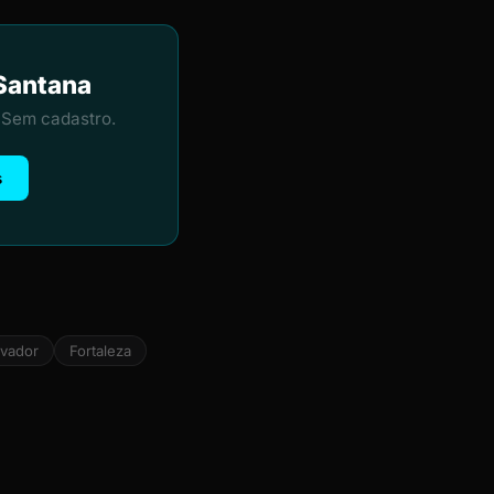
 Santana
 Sem cadastro.
s
lvador
Fortaleza