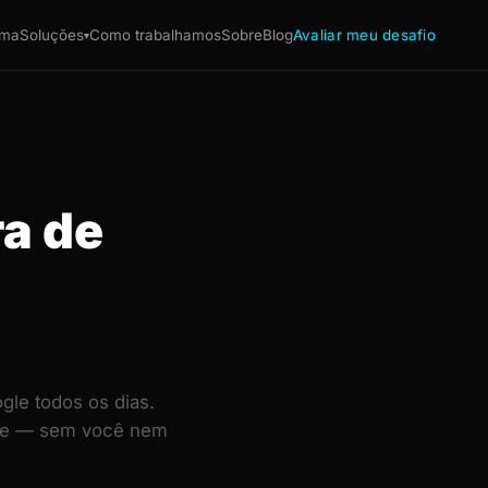
ema
Soluções
Como trabalhamos
Sobre
Blog
Avaliar meu desafio
▾
ra de
le todos os dias.
ente — sem você nem