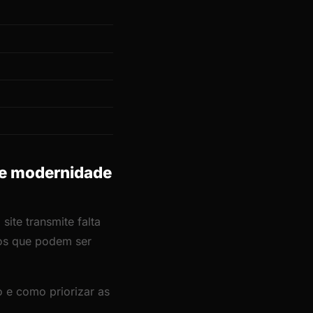
 e modernidade
ite transmite falta
cos que podem ser
 e como priorizar as