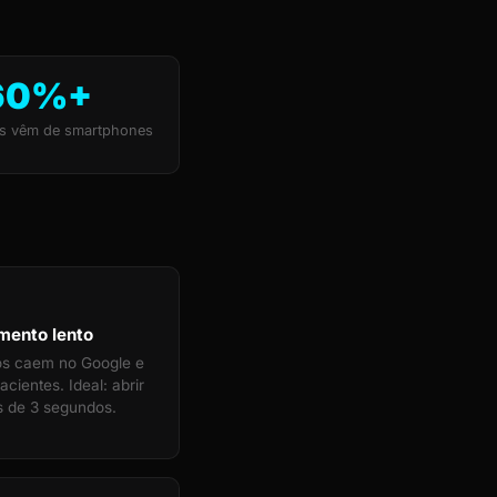
60%+
s vêm de smartphones
mento lento
tos caem no Google e
cientes. Ideal: abrir
 de 3 segundos.