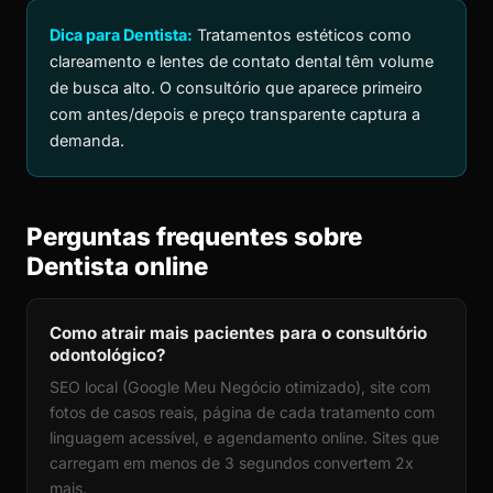
Dica para Dentista:
Tratamentos estéticos como
clareamento e lentes de contato dental têm volume
de busca alto. O consultório que aparece primeiro
com antes/depois e preço transparente captura a
demanda.
Perguntas frequentes sobre
Dentista online
Como atrair mais pacientes para o consultório
odontológico?
SEO local (Google Meu Negócio otimizado), site com
fotos de casos reais, página de cada tratamento com
linguagem acessível, e agendamento online. Sites que
carregam em menos de 3 segundos convertem 2x
mais.