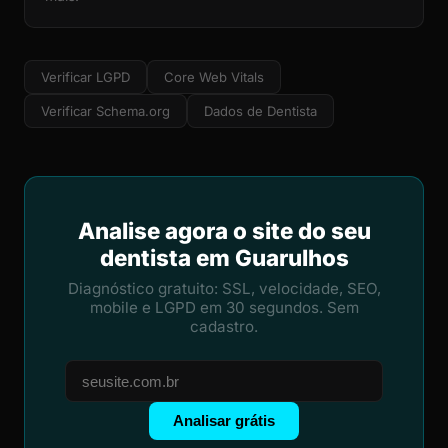
Verificar LGPD
Core Web Vitals
Verificar Schema.org
Dados de Dentista
Analise agora o site do seu
dentista em Guarulhos
Diagnóstico gratuito: SSL, velocidade, SEO,
mobile e LGPD em 30 segundos. Sem
cadastro.
Analisar grátis