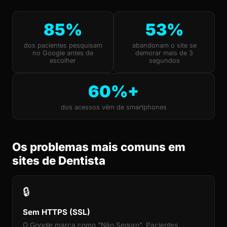
85%
53%
dos pacientes pesquisam
abandonam o site se
no Google antes de
demorar mais de 3
escolher
segundos
60%+
dos acessos vêm de smartphones
Os problemas mais comuns em
sites de Dentista
🔒
Sem HTTPS (SSL)
O Google marca como "Não Seguro". Pacientes