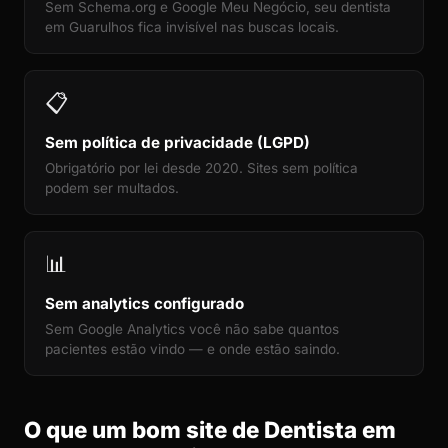
Sem Schema.org e Google Meu Negócio, seu dentista
em Guarulhos fica invisível nas buscas locais.
📋
Sem política de privacidade (LGPD)
Obrigatório por lei desde 2020. Sites sem política
podem ser multados.
📊
Sem analytics configurado
Sem Google Analytics você não sabe quantos
pacientes estão vindo — e onde estão saindo.
O que um bom site de Dentista em