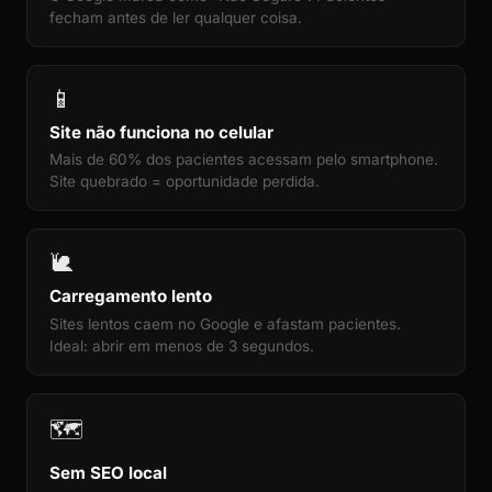
fecham antes de ler qualquer coisa.
📱
Site não funciona no celular
Mais de 60% dos pacientes acessam pelo smartphone.
Site quebrado = oportunidade perdida.
🐌
Carregamento lento
Sites lentos caem no Google e afastam pacientes.
Ideal: abrir em menos de 3 segundos.
🗺️
Sem SEO local