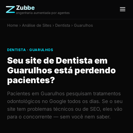
Zubbe
engenharia aumentada por agentes
Home
›
Análise de Sites
› Dentista › Guarulhos
DENTISTA · GUARULHOS
Seu site de Dentista em
Guarulhos está perdendo
pacientes?
Pacientes em Guarulhos pesquisam tratamentos
odontológicos no Google todos os dias. Se o seu
site tem problemas técnicos ou de SEO, eles vão
para o concorrente — sem você nem saber.