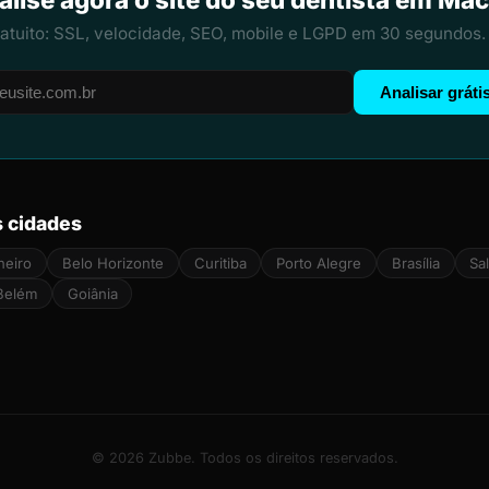
ratuito: SSL, velocidade, SEO, mobile e LGPD em 30 segundos.
Analisar gráti
s cidades
neiro
Belo Horizonte
Curitiba
Porto Alegre
Brasília
Sa
Belém
Goiânia
© 2026 Zubbe. Todos os direitos reservados.