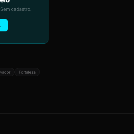
 Sem cadastro.
s
lvador
Fortaleza