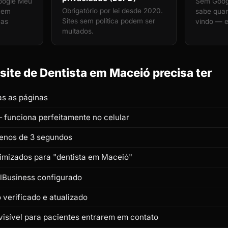
oogle Meu
Sem Googl
Obrigatório por lei desde 2020.
a em
sabe quan
Sites sem política podem ser
nas
vindo — e
multados.
ite de Dentista em Maceió precisa ter
s as páginas
 funciona perfeitamente no celular
enos de 3 segundos
timizados para "dentista em Maceió"
lBusiness configurado
verificado e atualizado
isível para pacientes entrarem em contato