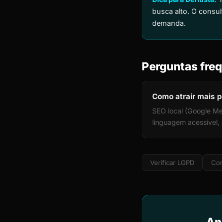
busca alto. O consul
demanda.
Perguntas freq
Como atrair mais p
SEO local (Google Me
linguagem acessível
Verificar LGPD
Cor
An