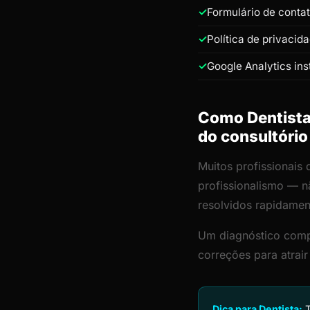
Formulário de conta
Política de privacid
Google Analytics ins
Como Dentista 
do consultório
Muitos profissionais 
profissionalismo — n
resolvidos rapidamen
Um diagnóstico comp
correções para atrai
Dica para Dentista:
T