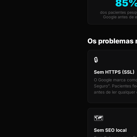
85
dos pacientes pes
Google antes de e
Os problemas 
🔒
Sem HTTPS (SSL)
O Google marca com
Seguro". Pacientes f
antes de ler qualquer 
🗺️
Sem SEO local