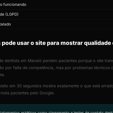
to funcionando
ade (LGPD)
talado
pode usar o site para mostrar qualidade
de dentista em Maceió perdem pacientes porque o site trans
ão por falta de competência, mas por problemas técnicos
te.
leto em 30 segundos mostra exatamente o que está errado
r mais pacientes pelo Google.
ratamentos estéticos como clareamento e lentes de contato dent