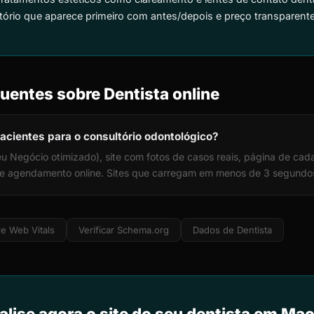
tório que aparece primeiro com antes/depois e preço transparente
uentes sobre Dentista online
acientes para o consultório odontológico?
u Negócio otimizado), site com fotos de casos reais, página de ca
, e agendamento online. Sites que carregam em menos de 3 segundo
e Web Vitals
Verificar Schema.org
Dados de Dentista
alise agora o site do seu dentista em Mac