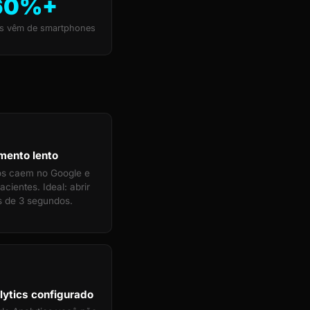
60%+
s vêm de smartphones
mento lento
tos caem no Google e
cientes. Ideal: abrir
 de 3 segundos.
ytics configurado