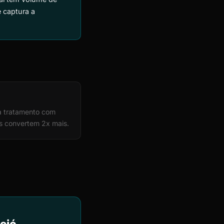
 captura a
da tratamento com
s convertem 2x mais.
eió