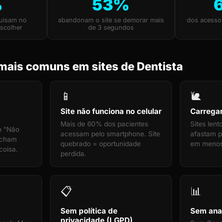
%
53%
quisam no
abandonam o site se demorar mais
dos acesso
scolher
de 3 segundos
mais comuns em sites de Dentista
📱
🐌
Site não funciona no celular
Carrega
Mais de 60% dos pacientes
Sites len
o "Não
acessam pelo smartphone. Site
afastam pa
echam
quebrado = oportunidade
em menos
coisa.
perdida.
📋
📊
Sem política de
Sem anal
privacidade (LGPD)