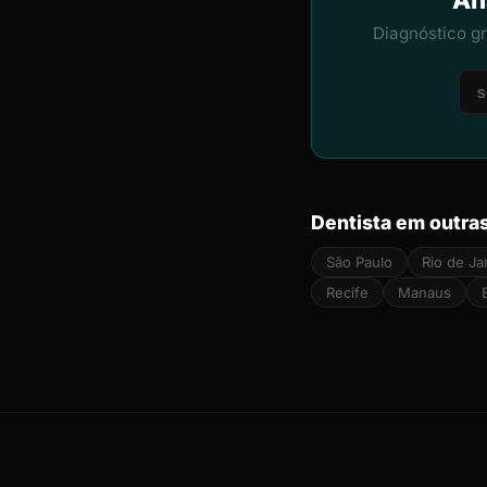
Diagnóstico g
Dentista em outra
São Paulo
Rio de Ja
Recife
Manaus