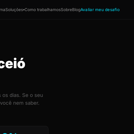
ema
Soluções
Como trabalhamos
Sobre
Blog
Avaliar meu desafio
▾
ceió
os dias. Se o seu
 você nem saber.