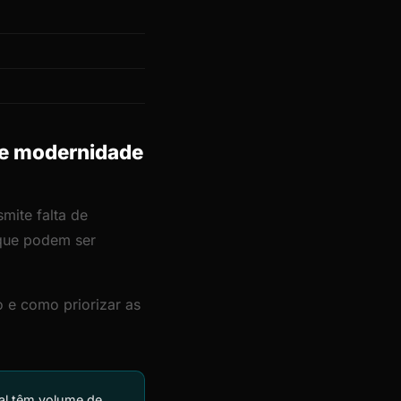
 e modernidade
mite falta de
 que podem ser
 e como priorizar as
al têm volume de