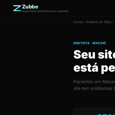
Zubbe
engenharia aumentada por agentes
Home
›
Análise de Sites
› 
DENTISTA · MACEIÓ
Seu si
está p
Pacientes em Maceió
site tem problemas 