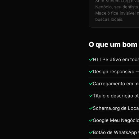
Sem Schema.org e G
Negócio, seu dentist
Maceió fica invisível 
buscas locais.
O que um bom s
HTTPS ativo em toda
Design responsivo —
Carregamento em m
Título e descrição o
Schema.org de Loca
Google Meu Negócio 
Botão de WhatsApp v