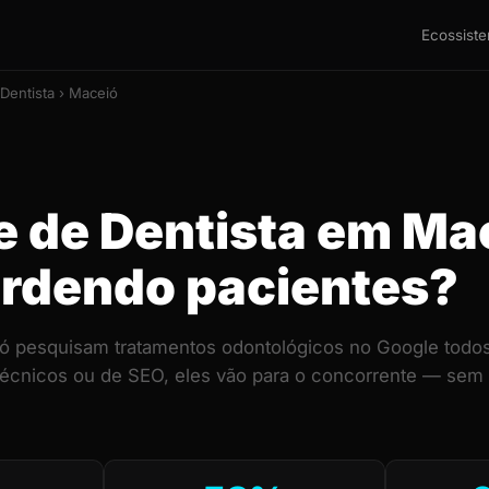
Ecossist
Dentista › Maceió
te de Dentista em Ma
erdendo pacientes?
 pesquisam tratamentos odontológicos no Google todos 
técnicos ou de SEO, eles vão para o concorrente — sem