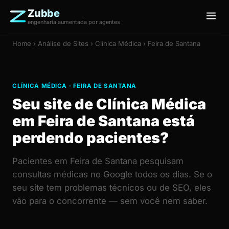
Zubbe
engenharia aumentada por agentes
Home
›
Análise de Sites
› Clínica Médica › Feira de Santana
CLÍNICA MÉDICA · FEIRA DE SANTANA
Seu site de Clínica Médica
em Feira de Santana está
perdendo pacientes?
Pacientes em Feira de Santana pesquisam
consultas médicas no Google todos os dias. Se o
seu site tem problemas técnicos ou de SEO, eles
vão para o concorrente — sem você nem saber.