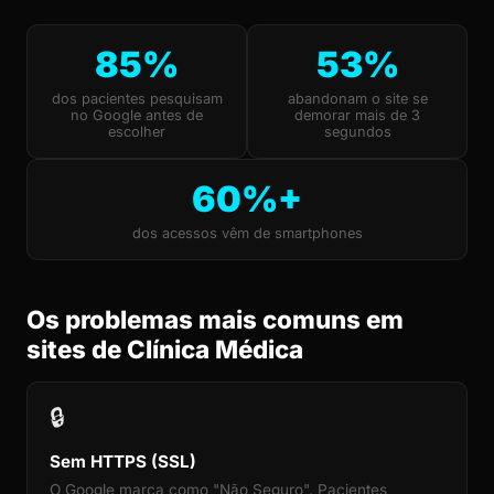
85%
53%
dos pacientes pesquisam
abandonam o site se
no Google antes de
demorar mais de 3
escolher
segundos
60%+
dos acessos vêm de smartphones
Os problemas mais comuns em
sites de Clínica Médica
🔒
Sem HTTPS (SSL)
O Google marca como "Não Seguro". Pacientes