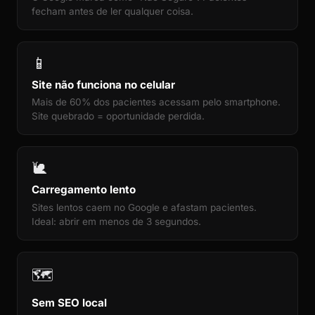
fecham antes de ler qualquer coisa.
📱
Site não funciona no celular
Mais de 60% dos pacientes acessam pelo smartphone.
Site quebrado = oportunidade perdida.
🐌
Carregamento lento
Sites lentos caem no Google e afastam pacientes.
Ideal: abrir em menos de 3 segundos.
🗺️
Sem SEO local