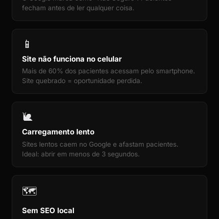
fecham antes de ler qualquer coisa.
📱
Site não funciona no celular
Mais de 60% dos pacientes acessam pelo smartphone.
Site quebrado = oportunidade perdida.
🐌
Carregamento lento
Sites lentos caem no Google e afastam pacientes.
Ideal: abrir em menos de 3 segundos.
🗺️
Sem SEO local