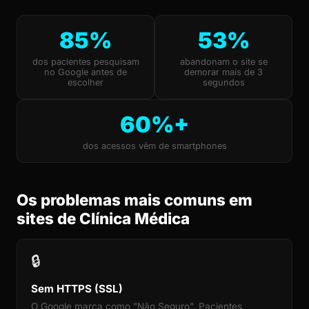
85%
53%
dos pacientes pesquisam
abandonam o site se
no Google antes de
demorar mais de 3
escolher
segundos
60%+
dos acessos vêm de smartphones
Os problemas mais comuns em
sites de Clínica Médica
🔒
Sem HTTPS (SSL)
O Google marca como "Não Seguro". Pacientes