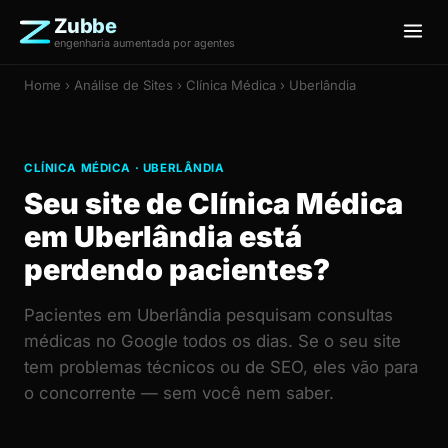
Zubbe
engenharia aumentada por agentes
Home
›
Análise de Sites
› Clínica Médica › Uberlândia
CLÍNICA MÉDICA · UBERLÂNDIA
Seu site de Clínica Médica
em Uberlândia está
perdendo pacientes?
Pacientes em Uberlândia pesquisam consultas
médicas no Google todos os dias. Se o seu site
tem problemas técnicos ou de SEO, eles vão para
o concorrente — sem você nem saber.