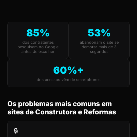
85%
53%
dos contratantes
abandonam o site se
pesquisam no Google
demorar mais de 3
antes de escolher
segundos
60%+
dos acessos vêm de smartphones
Os problemas mais comuns em
sites de Construtora e Reformas
🔒