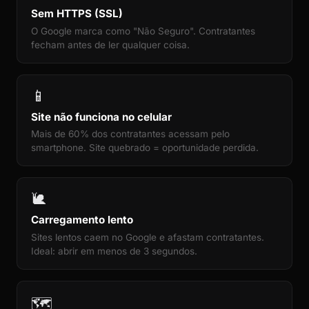
Sem HTTPS (SSL)
O Google marca como "Não Seguro". Contratantes
fecham antes de ler qualquer coisa.
📱
Site não funciona no celular
Mais de 60% dos contratantes acessam pelo
smartphone. Site quebrado = oportunidade perdida.
🐌
Carregamento lento
Sites lentos caem no Google e afastam contratantes.
Ideal: abrir em menos de 3 segundos.
🗺️