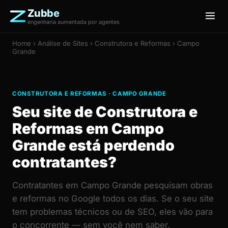
Zubbe
engenharia aumentada por agentes
Home
›
Análise de Sites
› Construtora e Reformas › Campo
Grande
CONSTRUTORA E REFORMAS · CAMPO GRANDE
Seu site de Construtora e
Reformas em Campo
Grande está perdendo
contratantes?
Contratantes em Campo Grande pesquisam obras
e reformas no Google todos os dias. Se o seu site
tem problemas técnicos ou de SEO, eles vão para
o concorrente — sem você nem saber.