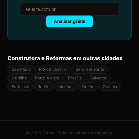
Analisar grátis
Construtora e Reformas em outras cidades
São Paulo
Rio de Janeiro
Belo Horizonte
Curitiba
Porto Alegre
Brasília
Salvador
Fortaleza
Recife
Manaus
Belém
Goiânia
© 2026 Zubbe. Todos os direitos reservados.