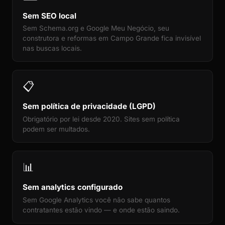
Sem SEO local
Sem Schema.org e Google Meu Negócio, seu
construtora e reformas em Campo Grande fica invisível
nas buscas locais.
📋
Sem política de privacidade (LGPD)
Obrigatório por lei desde 2020. Sites sem política
podem ser multados.
📊
Sem analytics configurado
Sem Google Analytics você não sabe quantos
contratantes estão vindo — e onde estão saindo.