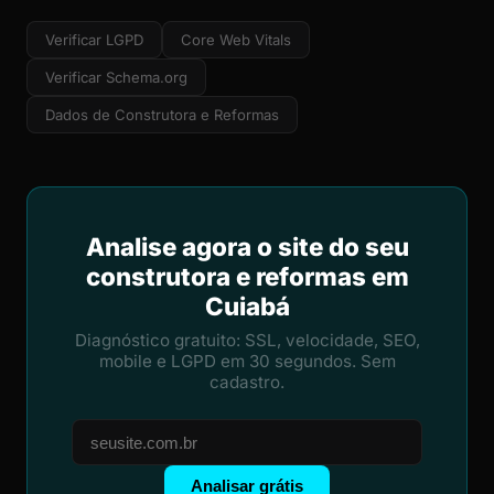
Verificar LGPD
Core Web Vitals
Verificar Schema.org
Dados de Construtora e Reformas
Analise agora o site do seu
construtora e reformas em
Cuiabá
Diagnóstico gratuito: SSL, velocidade, SEO,
mobile e LGPD em 30 segundos. Sem
cadastro.
Analisar grátis