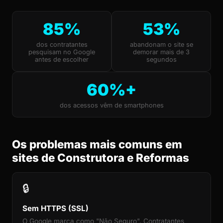
85%
53%
dos contratantes
abandonam o site se
pesquisam no Google
demorar mais de 3
antes de escolher
segundos
60%+
dos acessos vêm de smartphones
Os problemas mais comuns em
sites de Construtora e Reformas
🔒
Sem HTTPS (SSL)
O Google marca como "Não Seguro". Contratantes