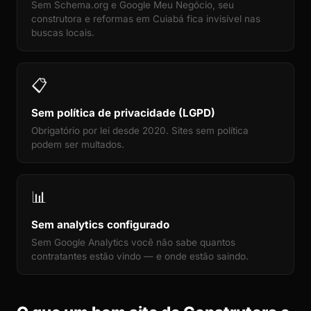
Sem Schema.org e Google Meu Negócio, seu
construtora e reformas em Cuiabá fica invisível nas
buscas locais.
📋
Sem política de privacidade (LGPD)
Obrigatório por lei desde 2020. Sites sem política
podem ser multados.
📊
Sem analytics configurado
Sem Google Analytics você não sabe quantos
contratantes estão vindo — e onde estão saindo.