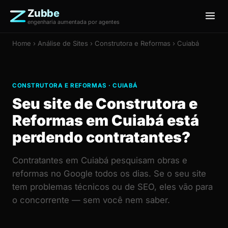
Zubbe
engenharia aumentada por agentes
Home
›
Análise de Sites
› Construtora e Reformas › Cuiabá
CONSTRUTORA E REFORMAS · CUIABÁ
Seu site de Construtora e
Reformas em Cuiabá está
perdendo contratantes?
Contratantes em Cuiabá pesquisam obras e
reformas no Google todos os dias. Se o seu site
tem problemas técnicos ou de SEO, eles vão para
o concorrente — sem você nem saber.