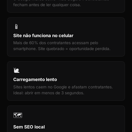
fecham antes de ler qualquer coisa.
📱
Site não funciona no celular
Mais de 60% dos contratantes acessam pelo
smartphone. Site quebrado = oportunidade perdida.
🐌
Carregamento lento
Sites lentos caem no Google e afastam contratantes.
Ideal: abrir em menos de 3 segundos.
🗺️
Sem SEO local