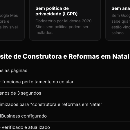
Sem política de
Sem anal
privacidade (LGPD)
oogle Meu
Sem Googl
Obrigatório por lei desde 2020.
ora e
sabe quan
Sites sem política podem ser
 invisível
estão vin
multados.
saindo.
ite de Construtora e Reformas em Natal 
s as páginas
 funciona perfeitamente no celular
enos de 3 segundos
timizados para "construtora e reformas em Natal"
lBusiness configurado
verificado e atualizado