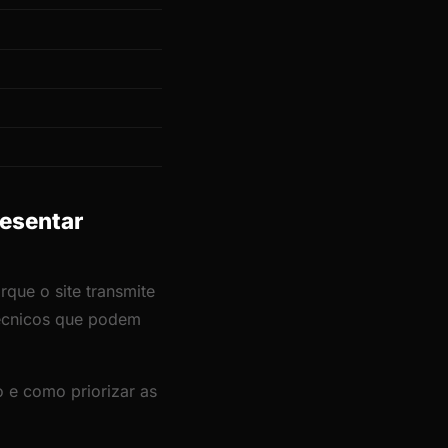
resentar
rque o site transmite
técnicos que podem
 e como priorizar as