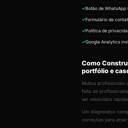
Botão de WhatsApp v
Formulário de conta
Política de privacid
Google Analytics ins
Como Construto
portfólio e ca
Muitos profissionais
falta de profissiona
ser resolvidos rapid
Um diagnóstico comp
correções para atrair