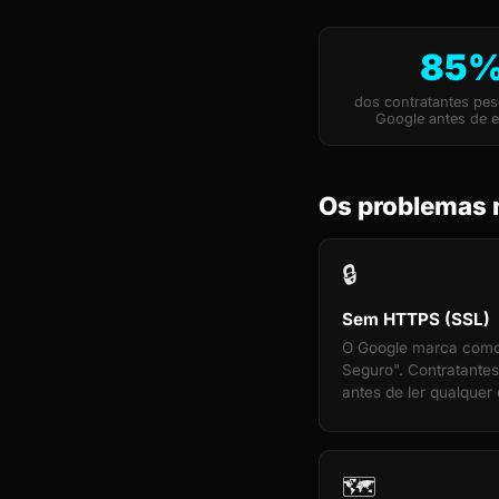
85
dos contratantes pe
Google antes de e
Os problemas 
🔒
Sem HTTPS (SSL)
O Google marca com
Seguro". Contratante
antes de ler qualquer 
🗺️