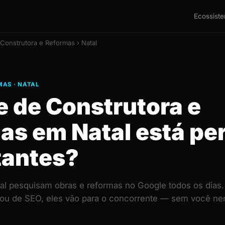
Ecossist
Construtora e Reformas › Natal
AS · NATAL
e de Construtora e
as em Natal está pe
tantes?
al pesquisam obras e reformas no Google todos os dias.
 ou de SEO, eles vão para o concorrente — sem você ne