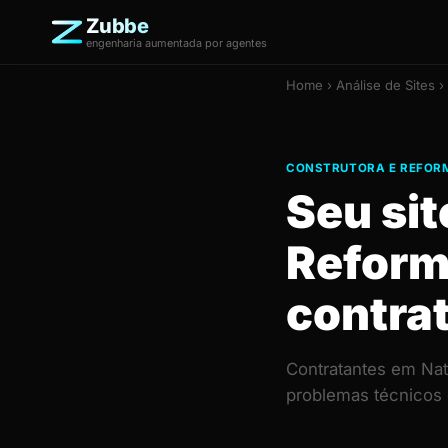
Zubbe
engenharia aumentada por agentes
Home
›
Análise de Sites
› 
CONSTRUTORA E REFORM
Seu sit
Reform
contra
Contratantes em Nat
problemas técnicos