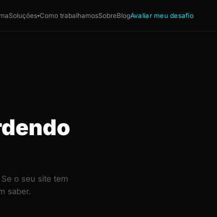
ema
Soluções
Como trabalhamos
Sobre
Blog
Avaliar meu desafio
▾
rdendo
 Se o seu site tem
m saber.