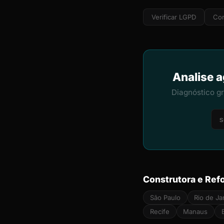
Verificar LGPD
Cor
Analise a
Diagnóstico g
Construtora e Ref
São Paulo
Rio de Ja
Recife
Manaus