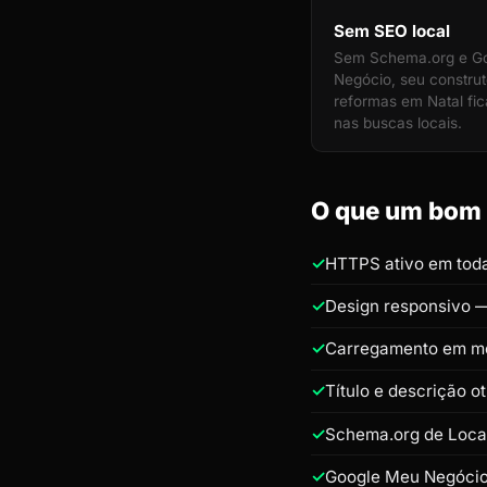
Sem SEO local
Sem Schema.org e G
Negócio, seu construt
reformas em Natal fica
nas buscas locais.
O que um bom s
HTTPS ativo em toda
Design responsivo —
Carregamento em m
Título e descrição o
Schema.org de Loca
Google Meu Negócio 