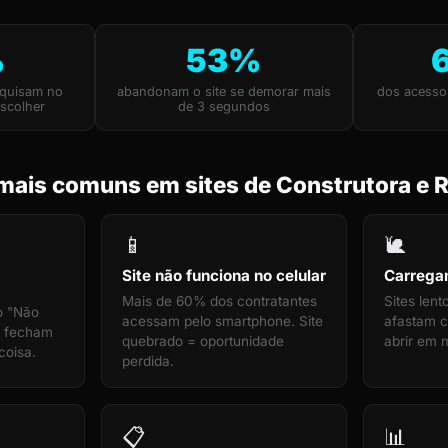
%
53%
squisam no
abandonam o site se demorar mais
dos acesso
scolher
de 3 segundos
mais comuns em sites de Construtora e 
📱
🐌
Site não funciona no celular
Carrega
Mais de 60% dos contratantes
Sites len
o "Não
acessam pelo smartphone. Site
afastam c
s fecham
quebrado = oportunidade
abrir em 
coisa.
perdida.
📋
📊