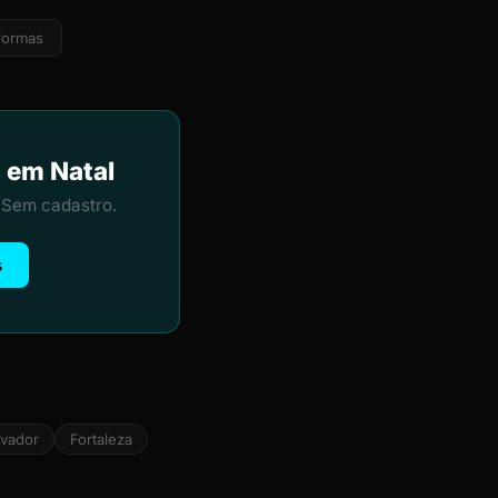
formas
s em Natal
 Sem cadastro.
s
lvador
Fortaleza