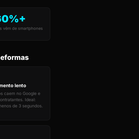
60%+
s vêm de smartphones
Reformas
mento lento
tos caem no Google e
ontratantes. Ideal:
menos de 3 segundos.