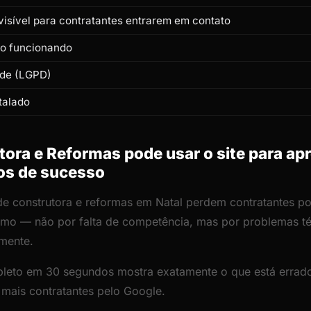
isível para contratantes entrarem em contato
to funcionando
ade (LGPD)
talado
ra e Reformas pode usar o site para ap
sos de sucesso
 de construtora e reformas em Natal perdem contratantes po
lismo — não por falta de competência, mas por problemas 
amente.
leto em 30 segundos mostra exatamente o que está errado
 mais contratantes pelo Google.