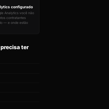
ytics configurado
e Analytics você não
tos contratantes
do — e onde estão
precisa ter