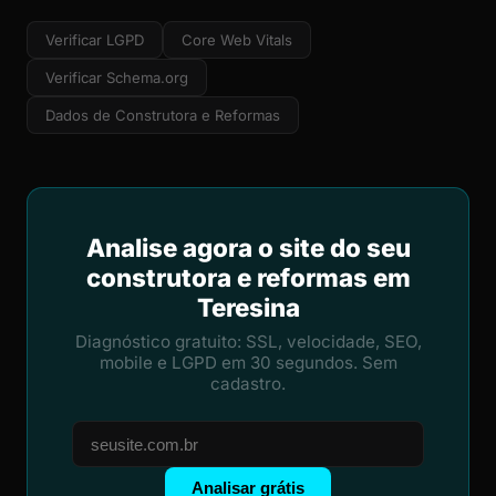
Verificar LGPD
Core Web Vitals
Verificar Schema.org
Dados de Construtora e Reformas
Analise agora o site do seu
construtora e reformas em
Teresina
Diagnóstico gratuito: SSL, velocidade, SEO,
mobile e LGPD em 30 segundos. Sem
cadastro.
Analisar grátis