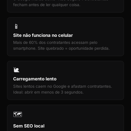
fecham antes de ler qualquer coisa.
📱
Site não funciona no celular
Mais de 60% dos contratantes acessam pelo
smartphone. Site quebrado = oportunidade perdida.
🐌
Carregamento lento
Sites lentos caem no Google e afastam contratantes.
Ideal: abrir em menos de 3 segundos.
🗺️
Sem SEO local