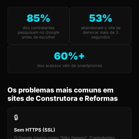
85%
53%
dos contratantes
abandonam o site se
pesquisam no Google
demorar mais de 3
antes de escolher
segundos
60%+
dos acessos vêm de smartphones
Os problemas mais comuns em
sites de Construtora e Reformas
🔒
Sem HTTPS (SSL)
O Google marca como "Não Seguro". Contratantes