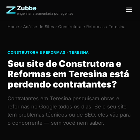
Zubbe
engenharia aumentada por agentes
Home
›
Análise de Sites
› Construtora e Reformas › Teresina
CONSTRUTORA E REFORMAS · TERESINA
Seu site de Construtora e
Reformas em Teresina está
perdendo contratantes?
Contratantes em Teresina pesquisam obras e
reformas no Google todos os dias. Se o seu site
tem problemas técnicos ou de SEO, eles vão para
o concorrente — sem você nem saber.