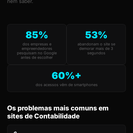
nem saber.
85%
53%
dos empresas e
abandonam o site se
empreendedores
demorar mais de 3
pesquisam no Google
segundos
antes de escolher
60%+
dos acessos vêm de smartphones
Os problemas mais comuns em
sites de Contabilidade