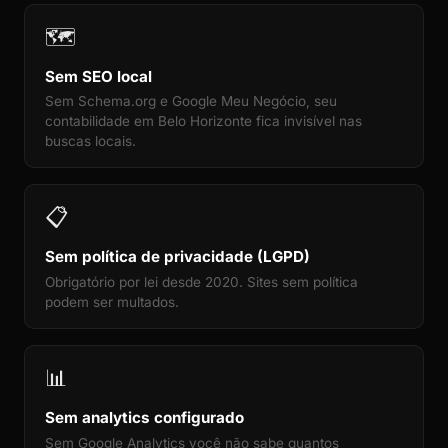
🗺️
Sem SEO local
Sem Schema.org e Google Meu Negócio, seu
contabilidade em Belo Horizonte fica invisível nas
buscas locais.
📋
Sem política de privacidade (LGPD)
Obrigatório por lei desde 2020. Sites sem política
podem ser multados.
📊
Sem analytics configurado
Sem Google Analytics você não sabe quantos