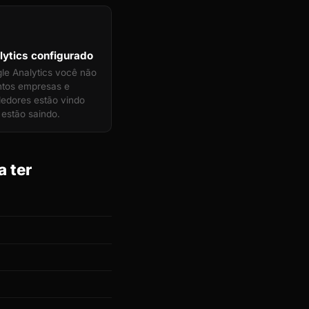
ytics configurado
e Analytics você não
ntos empresas e
edores estão vindo
estão saindo.
a ter