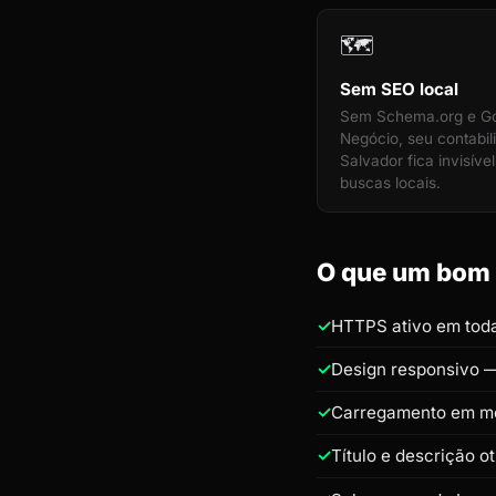
🗺️
Sem SEO local
Sem Schema.org e G
Negócio, seu contabi
Salvador fica invisíve
buscas locais.
O que um bom s
HTTPS ativo em toda
Design responsivo —
Carregamento em m
Título e descrição o