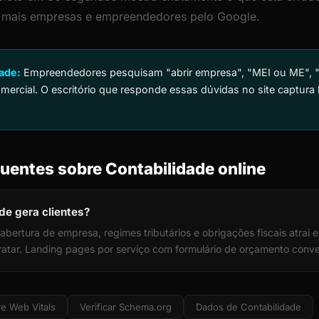
ir mais empresas e empreendedores pelo Google.
dade:
Empreendedores pesquisam "abrir empresa", "MEI ou ME", "
omercial. O escritório que responde essas dúvidas no site captur
uentes sobre Contabilidade online
ade gera clientes?
abertura de empresa, regimes tributários e obrigações fiscais atra
tratar. Landing pages por serviço com formulário de orçamento con
e Web Vitals
Verificar Schema.org
Dados de Contabilidade