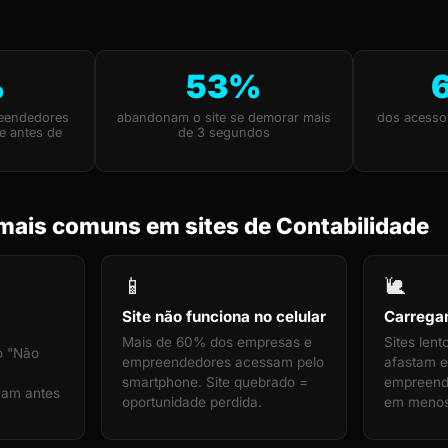
%
53%
eendedores
abandonam o site se demorar mais
dos acesso
e antes de
de 3 segundos
mais comuns em sites de Contabilidade
📱
🐌
Site não funciona no celular
Carrega
Mais de 60% dos empresas e
Sites len
o "Não
empreendedores acessam pelo
afastam 
smartphone. Site quebrado =
empreende
ham antes
oportunidade perdida.
em menos