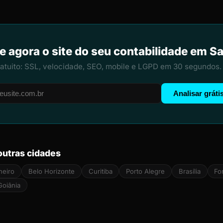
e agora o site do seu contabilidade em S
ratuito: SSL, velocidade, SEO, mobile e LGPD em 30 segundos.
Analisar gráti
outras cidades
neiro
Belo Horizonte
Curitiba
Porto Alegre
Brasília
Fo
Goiânia