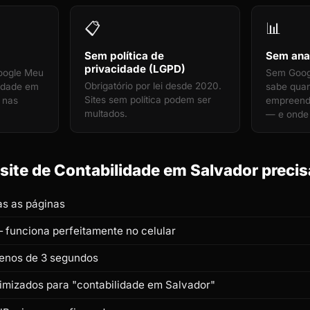
📋
📊
Sem política de
Sem anal
privacidade (LGPD)
oogle Meu
Sem Googl
Obrigatório por lei desde 2020.
lidade em
sabe qua
Sites sem política podem ser
l nas
empreend
multados.
— e onde 
ite de Contabilidade em Salvador precis
s as páginas
 funciona perfeitamente no celular
enos de 3 segundos
timizados para "contabilidade em Salvador"