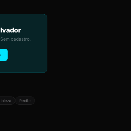
alvador
 Sem cadastro.
s
rtaleza
Recife