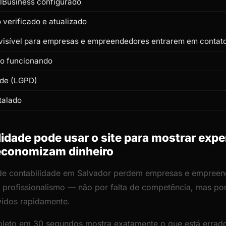
lBusiness configurado
verificado e atualizado
visível para empresas e empreendedores entrarem em contat
to funcionando
ade (LGPD)
talado
dade pode usar o site para mostrar exper
economizam dinheiro
s de contabilidade em Salvador perdem empresas e empree
 de profissionalismo — não por falta de competência, mas p
vidos rapidamente.
leto em 30 segundos mostra exatamente o que está errado