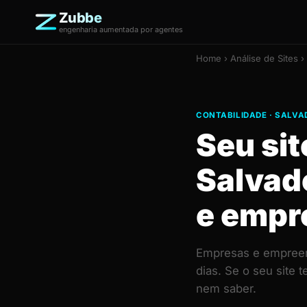
Zubbe
engenharia aumentada por agentes
Home
›
Análise de Sites
› 
CONTABILIDADE · SALVA
Seu sit
Salvad
e empr
Empresas e empreen
dias. Se o seu site
nem saber.