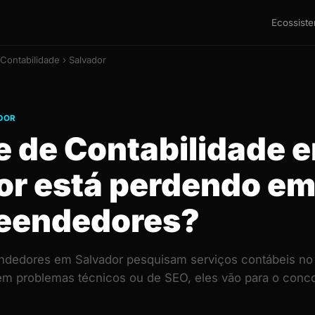
Ecossist
Contabilidade › Salvador
DOR
e de Contabilidade 
or está perdendo e
eendedores?
dedores em Salvador pesquisam serviços contábeis no
 tem problemas técnicos ou de SEO, eles vão para o con