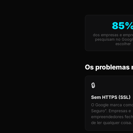
85
dos empresas e empr
pesquisam no Googl
escolher
Os problemas 
🔒
Sem HTTPS (SSL)
O Google marca com
Seguro". Empresas e
empreendedores fec
de ler qualquer coisa.