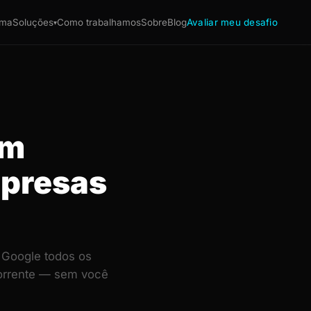
ema
Soluções
Como trabalhamos
Sobre
Blog
Avaliar meu desafio
▾
em
mpresas
 Google todos os
corrente — sem você