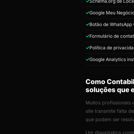
Schema.org de Loca
Google Meu Negócio 
Botão de WhatsApp 
Formulário de conta
Política de privacid
Google Analytics ins
Como Contabili
soluções que 
Muitos profissionai
site transmite falta
que podem ser resol
Um diagnóstico comp