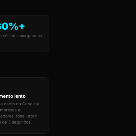
60%+
s vêm de smartphones
mento lento
tos caem no Google e
empresas e
dores. Ideal: abrir
 de 3 segundos.