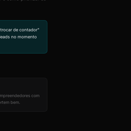
trocar de contador"
a leads no momento
i empreendedores com
vertem bem.