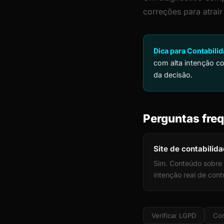
correções para atra
Dica para Contabili
com alta intenção c
da decisão.
Perguntas freq
Site de contabilid
Sim. Conteúdo sobre 
intenção real de con
Verificar LGPD
Cor