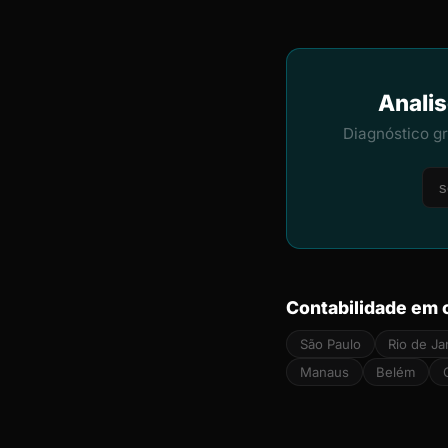
Analis
Diagnóstico g
Contabilidade em 
São Paulo
Rio de Ja
Manaus
Belém