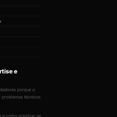
o
tise e
ndedores porque o
or problemas técnicos
 e como priorizar as