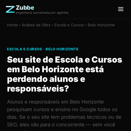
Zubbe
engenharia aumentada por agentes
Home
›
Análise de Sites
› Escola e Cursos › Belo Horizonte
ESCOLA E CURSOS · BELO HORIZONTE
Seu site de Escola e Cursos
em Belo Horizonte está
perdendo alunos e
responsáveis?
Alunos e responsáveis em Belo Horizonte
pesquisam cursos e ensino no Google todos os
dias. Se o seu site tem problemas técnicos ou de
SEO, eles vão para o concorrente — sem você