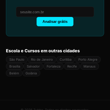
Analisar grátis
Escola e Cursos em outras cidades
São Paulo
Rio de Janeiro
Curitiba
Porto Alegre
Brasília
Salvador
Fortaleza
Recife
Manaus
Belém
Goiânia
© 2026 Zubbe. Todos os direitos reservados.