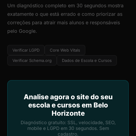
Um diagnóstico completo em 30 segundos mostra
exatamente o que está errado e como priorizar as
correções para atrair mais alunos e responsáveis
pelo Google.
Verificar LGPD
Core Web Vitals
Verificar Schema.org
Dados de Escola e Cursos
Analise agora o site do seu
escola e cursos em Belo
Horizonte
Diagnóstico gratuito: SSL, velocidade, SEO,
mobile e LGPD em 30 segundos. Sem
cadastro.