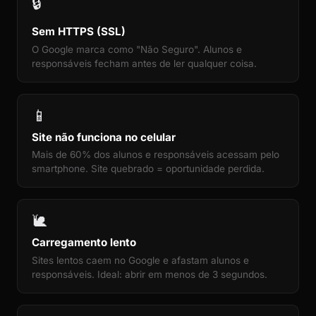
🔒
Sem HTTPS (SSL)
O Google marca como "Não Seguro". Alunos e
responsáveis fecham antes de ler qualquer coisa.
📱
Site não funciona no celular
Mais de 60% dos alunos e responsáveis acessam pelo
smartphone. Site quebrado = oportunidade perdida.
🐌
Carregamento lento
Sites lentos caem no Google e afastam alunos e
responsáveis. Ideal: abrir em menos de 3 segundos.