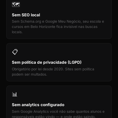
🗺️
Sem SEO local
Sem Schema.org e Google Meu Negócio, seu escola e
cursos em Belo Horizonte fica invisível nas buscas
locais.
📋
Sem política de privacidade (LGPD)
Obrigatório por lei desde 2020. Sites sem política
podem ser multados.
📊
Sem analytics configurado
Sem Google Analytics você não sabe quantos alunos e
responsáveis estão vindo — e onde estão saindo.