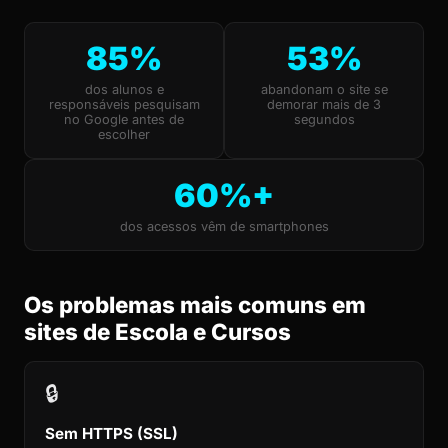
85%
53%
dos alunos e
abandonam o site se
responsáveis pesquisam
demorar mais de 3
no Google antes de
segundos
escolher
60%+
dos acessos vêm de smartphones
Os problemas mais comuns em
sites de Escola e Cursos
🔒
Sem HTTPS (SSL)