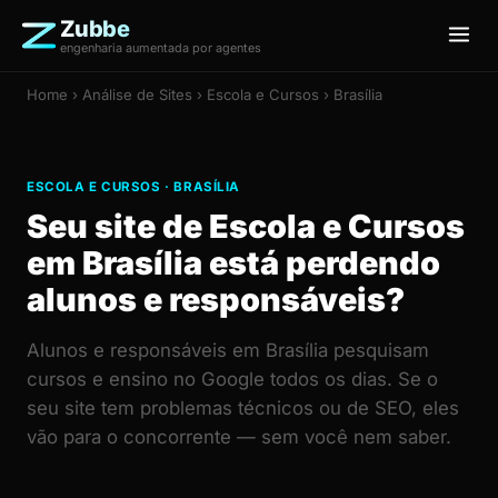
Zubbe
engenharia aumentada por agentes
Home
›
Análise de Sites
› Escola e Cursos › Brasília
ESCOLA E CURSOS · BRASÍLIA
Seu site de Escola e Cursos
em Brasília está perdendo
alunos e responsáveis?
Alunos e responsáveis em Brasília pesquisam
cursos e ensino no Google todos os dias. Se o
seu site tem problemas técnicos ou de SEO, eles
vão para o concorrente — sem você nem saber.