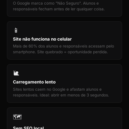
O Google marca como "Não Seguro". Alunos e
responsáveis fecham antes de ler qualquer coisa.
📱
Site não funciona no celular
Mais de 60% dos alunos e responsáveis acessam pelo
smartphone. Site quebrado = oportunidade perdida.
🐌
Carregamento lento
Sites lentos caem no Google e afastam alunos e
responsáveis. Ideal: abrir em menos de 3 segundos.
🗺️
Sem SEO local