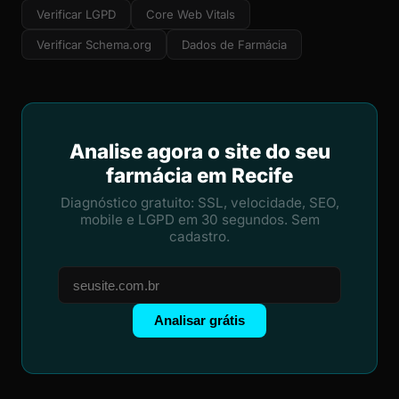
Verificar LGPD
Core Web Vitals
Verificar Schema.org
Dados de Farmácia
Analise agora o site do seu
farmácia em Recife
Diagnóstico gratuito: SSL, velocidade, SEO,
mobile e LGPD em 30 segundos. Sem
cadastro.
Analisar grátis