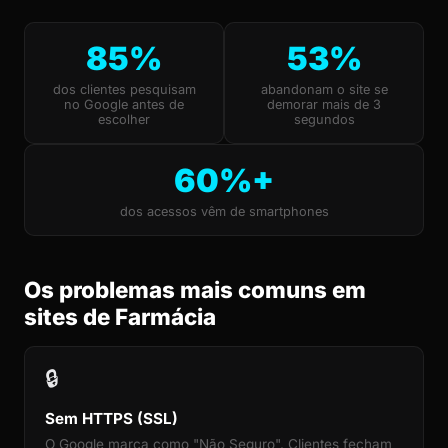
85%
53%
dos clientes pesquisam
abandonam o site se
no Google antes de
demorar mais de 3
escolher
segundos
60%+
dos acessos vêm de smartphones
Os problemas mais comuns em
sites de Farmácia
🔒
Sem HTTPS (SSL)
O Google marca como "Não Seguro". Clientes fecham