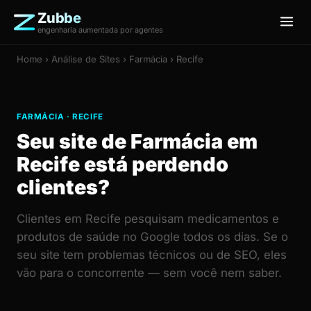
Zubbe
engenharia aumentada por agentes
Home
›
Análise de Sites
› Farmácia › Recife
FARMÁCIA · RECIFE
Seu site de Farmácia em
Recife está perdendo
clientes?
Clientes em Recife pesquisam medicamentos e
produtos de saúde no Google todos os dias. Se o
seu site tem problemas técnicos ou de SEO, eles
vão para o concorrente — sem você nem saber.