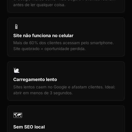
antes de ler qualquer coisa.
📱
Site não funciona no celular
Mais de 60% dos clientes acessam pelo smartphone.
Site quebrado = oportunidade perdida.
🐌
Carregamento lento
Sites lentos caem no Google e afastam clientes. Ideal:
abrir em menos de 3 segundos.
🗺️
Sem SEO local