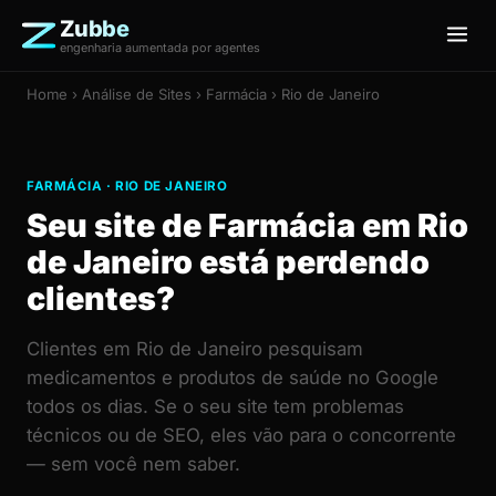
Zubbe
engenharia aumentada por agentes
Home
›
Análise de Sites
› Farmácia › Rio de Janeiro
FARMÁCIA · RIO DE JANEIRO
Seu site de Farmácia em Rio
de Janeiro está perdendo
clientes?
Clientes em Rio de Janeiro pesquisam
medicamentos e produtos de saúde no Google
todos os dias. Se o seu site tem problemas
técnicos ou de SEO, eles vão para o concorrente
— sem você nem saber.