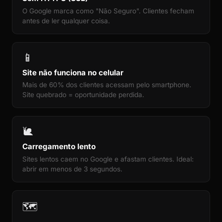
O Google marca como "Não Seguro". Clientes fecham
antes de ler qualquer coisa.
📱
Site não funciona no celular
Mais de 60% dos clientes acessam pelo smartphone.
Site quebrado = oportunidade perdida.
🐌
Carregamento lento
Sites lentos caem no Google e afastam clientes. Ideal:
abrir em menos de 3 segundos.
🗺️