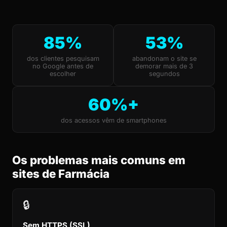
85%
53%
dos clientes pesquisam
abandonam o site se
no Google antes de
demorar mais de 3
escolher
segundos
60%+
dos acessos vêm de smartphones
Os problemas mais comuns em
sites de Farmácia
🔒
Sem HTTPS (SSL)