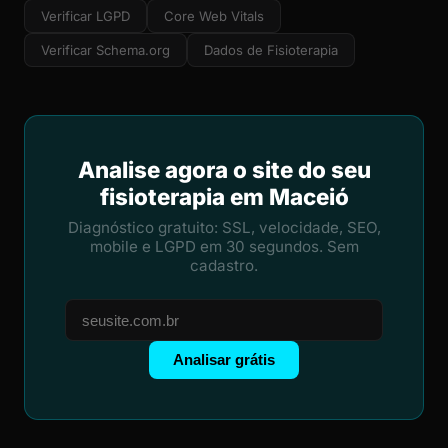
Verificar LGPD
Core Web Vitals
Verificar Schema.org
Dados de Fisioterapia
Analise agora o site do seu
fisioterapia em Maceió
Diagnóstico gratuito: SSL, velocidade, SEO,
mobile e LGPD em 30 segundos. Sem
cadastro.
Analisar grátis