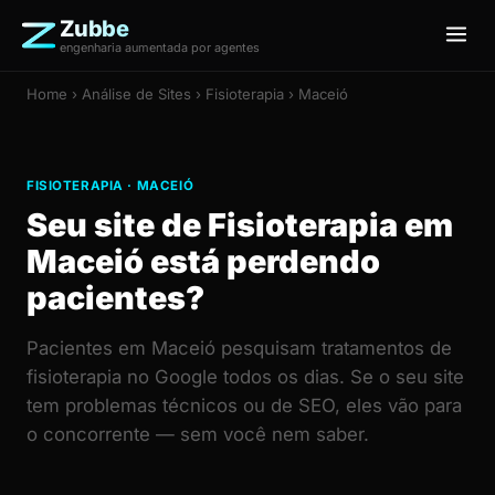
Zubbe
engenharia aumentada por agentes
Home
›
Análise de Sites
› Fisioterapia › Maceió
FISIOTERAPIA · MACEIÓ
Seu site de Fisioterapia em
Maceió está perdendo
pacientes?
Pacientes em Maceió pesquisam tratamentos de
fisioterapia no Google todos os dias. Se o seu site
tem problemas técnicos ou de SEO, eles vão para
o concorrente — sem você nem saber.