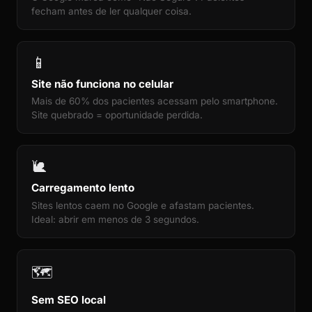
fecham antes de ler qualquer coisa.
📱
Site não funciona no celular
Mais de 60% dos pacientes acessam pelo smartphone.
Site quebrado = oportunidade perdida.
🐌
Carregamento lento
Sites lentos caem no Google e afastam pacientes.
Ideal: abrir em menos de 3 segundos.
🗺️
Sem SEO local