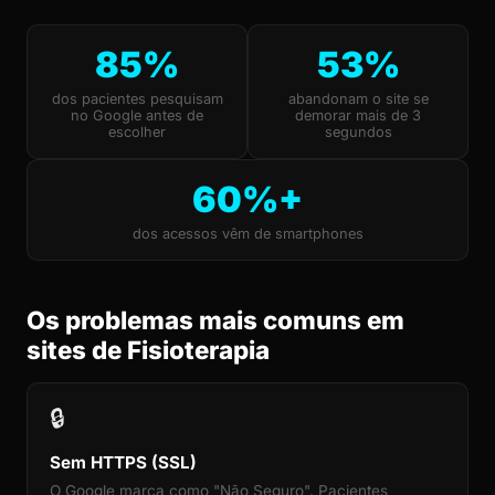
85%
53%
dos pacientes pesquisam
abandonam o site se
no Google antes de
demorar mais de 3
escolher
segundos
60%+
dos acessos vêm de smartphones
Os problemas mais comuns em
sites de Fisioterapia
🔒
Sem HTTPS (SSL)
O Google marca como "Não Seguro". Pacientes