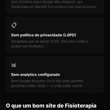
Sem Schema.org e Google Meu Negócio, seu
fisioterapia em Maceió fica invisível nas buscas locais.
📋
Sem política de privacidade (LGPD)
Obrigatório por lei desde 2020. Sites sem política
podem ser multados.
📊
Sem analytics configurado
Sem Google Analytics você não sabe quantos
pacientes estão vindo — e onde estão saindo.
O que um bom site de Fisioterapia