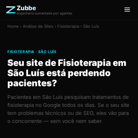
Zubbe
engenharia aumentada por agentes
Home
›
Análise de Sites
› Fisioterapia › São Luís
FISIOTERAPIA · SÃO LUÍS
Seu site de Fisioterapia em
São Luís está perdendo
pacientes?
Pacientes em São Luís pesquisam tratamentos de
fisioterapia no Google todos os dias. Se o seu site
tem problemas técnicos ou de SEO, eles vão para
o concorrente — sem você nem saber.