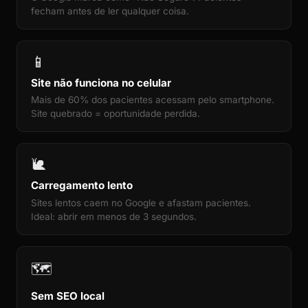
fecham antes de ler qualquer coisa.
📱
Site não funciona no celular
Mais de 60% dos pacientes acessam pelo smartphone.
Site quebrado = oportunidade perdida.
🐌
Carregamento lento
Sites lentos caem no Google e afastam pacientes.
Ideal: abrir em menos de 3 segundos.
🗺️
Sem SEO local