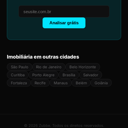
Analisar grátis
Imobiliária em outras cidades
São Paulo
Rio de Janeiro
Belo Horizonte
Curitiba
Porto Alegre
Brasília
Salvador
Fortaleza
Recife
Manaus
Belém
Goiânia
© 2026 Zubbe. Todos os direitos reservados.