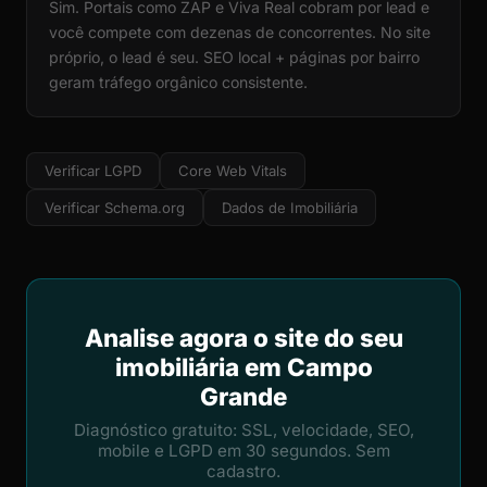
Sim. Portais como ZAP e Viva Real cobram por lead e
você compete com dezenas de concorrentes. No site
próprio, o lead é seu. SEO local + páginas por bairro
geram tráfego orgânico consistente.
Verificar LGPD
Core Web Vitals
Verificar Schema.org
Dados de Imobiliária
Analise agora o site do seu
imobiliária em Campo
Grande
Diagnóstico gratuito: SSL, velocidade, SEO,
mobile e LGPD em 30 segundos. Sem
cadastro.