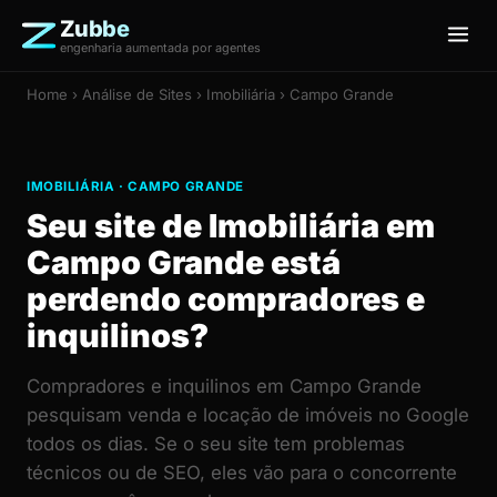
Zubbe
engenharia aumentada por agentes
Home
›
Análise de Sites
› Imobiliária › Campo Grande
IMOBILIÁRIA · CAMPO GRANDE
Seu site de Imobiliária em
Campo Grande está
perdendo compradores e
inquilinos?
Compradores e inquilinos em Campo Grande
pesquisam venda e locação de imóveis no Google
todos os dias. Se o seu site tem problemas
técnicos ou de SEO, eles vão para o concorrente