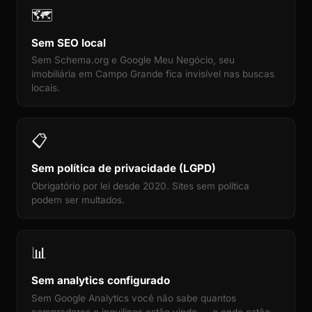
🗺️
Sem SEO local
Sem Schema.org e Google Meu Negócio, seu
imobiliária em Campo Grande fica invisível nas buscas
locais.
📋
Sem política de privacidade (LGPD)
Obrigatório por lei desde 2020. Sites sem política
podem ser multados.
📊
Sem analytics configurado
Sem Google Analytics você não sabe quantos
compradores e inquilinos estão vindo — e onde estão