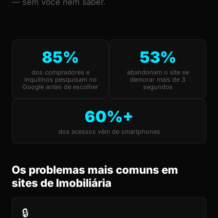
— sem você nem saber.
85%
53%
dos compradores e
abandonam o site se
inquilinos pesquisam no
demorar mais de 3
Google antes de escolher
segundos
60%+
dos acessos vêm de smartphones
Os problemas mais comuns em
sites de Imobiliária
🔒