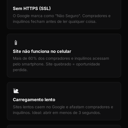
Sem HTTPS (SSL)
O Google marca como "Não Seguro". Compradores e
inquilinos fecham antes de ler qualquer coisa.
📱
Site não funciona no celular
Mais de 60% dos compradores e inquilinos acessam
pelo smartphone. Site quebrado = oportunidade
perdida.
🐌
Carregamento lento
Sites lentos caem no Google e afastam compradores e
inquilinos. Ideal: abrir em menos de 3 segundos.