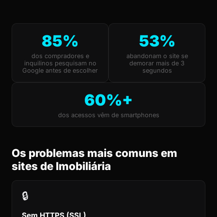
85%
53%
dos compradores e
abandonam o site se
inquilinos pesquisam no
demorar mais de 3
Google antes de escolher
segundos
60%+
dos acessos vêm de smartphones
Os problemas mais comuns em
sites de Imobiliária
🔒
Sem HTTPS (SSL)