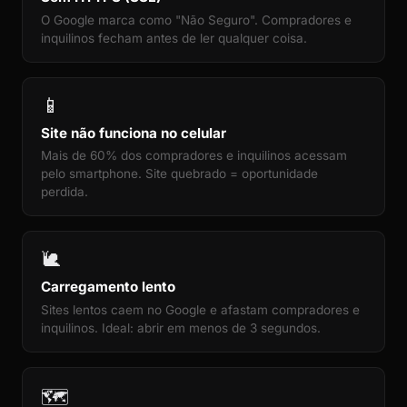
O Google marca como "Não Seguro". Compradores e
inquilinos fecham antes de ler qualquer coisa.
📱
Site não funciona no celular
Mais de 60% dos compradores e inquilinos acessam
pelo smartphone. Site quebrado = oportunidade
perdida.
🐌
Carregamento lento
Sites lentos caem no Google e afastam compradores e
inquilinos. Ideal: abrir em menos de 3 segundos.
🗺️