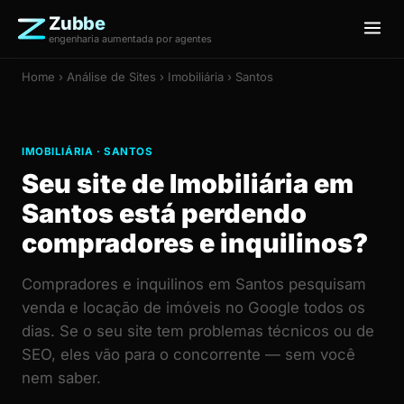
Zubbe
engenharia aumentada por agentes
Home
›
Análise de Sites
› Imobiliária › Santos
IMOBILIÁRIA · SANTOS
Seu site de Imobiliária em
Santos está perdendo
compradores e inquilinos?
Compradores e inquilinos em Santos pesquisam
venda e locação de imóveis no Google todos os
dias. Se o seu site tem problemas técnicos ou de
SEO, eles vão para o concorrente — sem você
nem saber.