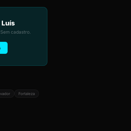
 Luís
 Sem cadastro.
s
lvador
Fortaleza