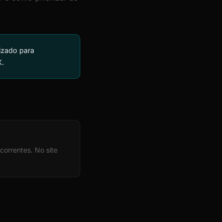
izado para
X.
orrentes. No site