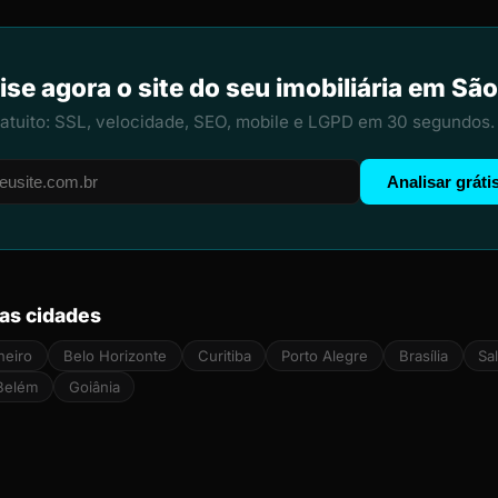
ise agora o site do seu imobiliária em São
ratuito: SSL, velocidade, SEO, mobile e LGPD em 30 segundos.
Analisar gráti
ras cidades
neiro
Belo Horizonte
Curitiba
Porto Alegre
Brasília
Sa
Belém
Goiânia