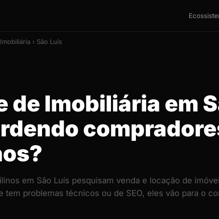
Ecossist
Imobiliária › São Luís
e de Imobiliária em 
erdendo compradore
nos?
linos em São Luís pesquisam venda e locação de imóve
ite tem problemas técnicos ou de SEO, eles vão para o 