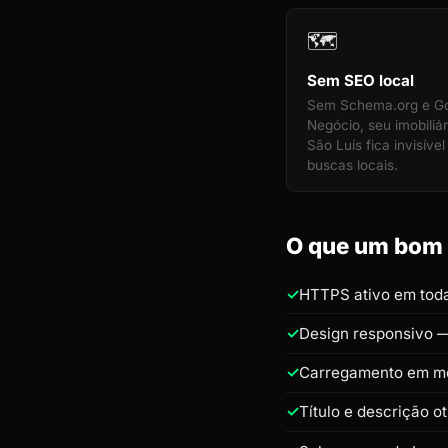
🗺️
Sem SEO local
Sem Schema.org e G
Negócio, seu imobiliá
São Luís fica invisível
buscas locais.
O que um bom s
HTTPS ativo em toda
Design responsivo —
Carregamento em m
Título e descrição o