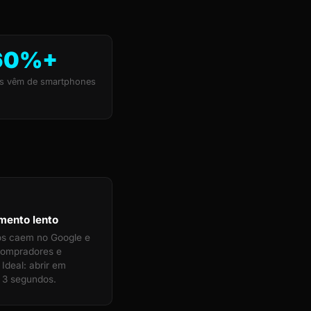
60%+
s vêm de smartphones
mento lento
tos caem no Google e
compradores e
. Ideal: abrir em
 3 segundos.