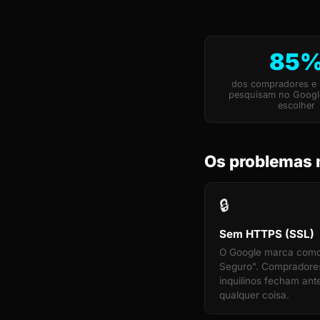
85
dos compradores e i
pesquisam no Googl
escolher
Os problemas m
🔒
Sem HTTPS (SSL)
O Google marca com
Seguro". Compradore
inquilinos fecham ante
qualquer coisa.