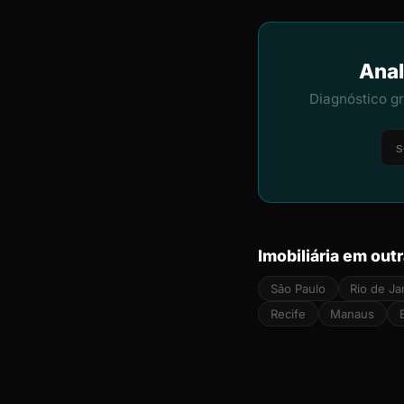
Anal
Diagnóstico g
Imobiliária em out
São Paulo
Rio de Ja
Recife
Manaus