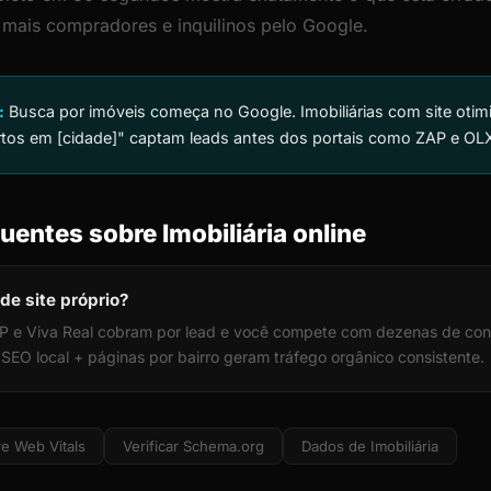
r mais compradores e inquilinos pelo Google.
:
Busca por imóveis começa no Google. Imobiliárias com site otim
tos em [cidade]" captam leads antes dos portais como ZAP e OL
uentes sobre Imobiliária online
 de site próprio?
P e Viva Real cobram por lead e você compete com dezenas de conc
. SEO local + páginas por bairro geram tráfego orgânico consistente.
e Web Vitals
Verificar Schema.org
Dados de Imobiliária