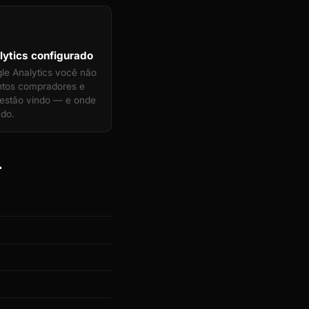
ytics configurado
e Analytics você não
ntos compradores e
s estão vindo — e onde
ndo.
r