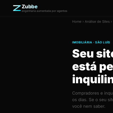
Zubbe
engenharia aumentada por agentes
Home
›
Análise de Sites
› 
IMOBILIÁRIA · SÃO LUÍS
Seu sit
está p
inquili
Compradores e inqui
os dias. Se o seu s
você nem saber.