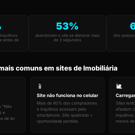
%
53%
nquilinos
abandonam o site se demorar mais
dos acesso
e antes de
de 3 segundos
ais comuns em sites de Imobiliária
📱
🐌
Site não funciona no celular
Carrega
Mais de 60% dos compradores
Sites len
o "Não
e inquilinos acessam pelo
afastam 
s e
smartphone. Site quebrado =
inquilinos
s de ler
oportunidade perdida.
menos de