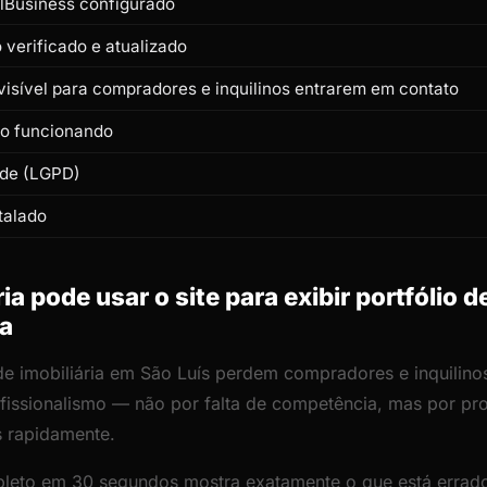
lBusiness configurado
verificado e atualizado
isível para compradores e inquilinos entrarem em contato
to funcionando
ade (LGPD)
talado
a pode usar o site para exibir portfólio d
ca
 de imobiliária em São Luís perdem compradores e inquilino
rofissionalismo — não por falta de competência, mas por p
s rapidamente.
leto em 30 segundos mostra exatamente o que está errado