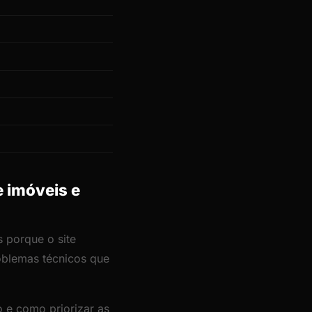
e imóveis e
s porque o site
roblemas técnicos que
 e como priorizar as