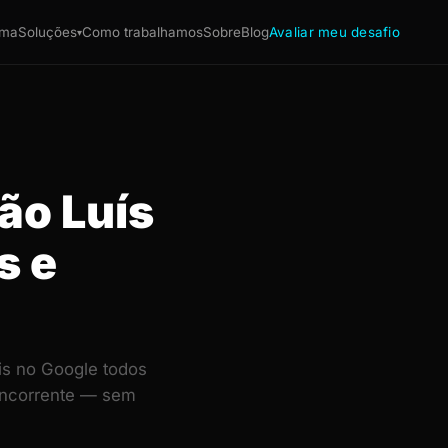
ema
Soluções
Como trabalhamos
Sobre
Blog
Avaliar meu desafio
▾
São Luís
s e
is no Google todos
concorrente — sem