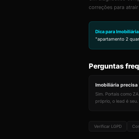
correções para atrai
Dica para Imobiliária
"apartamento 2 quar
Perguntas freq
Imobiliária precisa
Sim. Portais como ZA
próprio, o lead é seu
Verificar LGPD
Cor