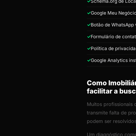
Schema.org de Loca
Google Meu Negócio 
Botão de WhatsApp v
Formulário de conta
Política de privacid
Google Analytics ins
Como Imobiliári
facilitar a bus
Muitos profissionais
transmite falta de p
podem ser resolvido
Um diagnóstico comp