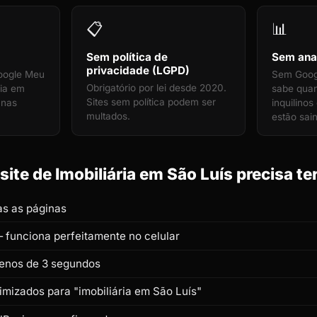
📋
📊
Sem política de
Sem anal
privacidade (LGPD)
oogle Meu
Sem Googl
Obrigatório por lei desde 2020.
ria em
sabe qua
Sites sem política podem ser
 nas
inquilino
multados.
estão sai
ite de Imobiliária em São Luís precisa te
s as páginas
 funciona perfeitamente no celular
enos de 3 segundos
timizados para "imobiliária em São Luís"