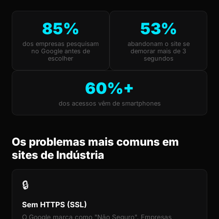
85%
53%
dos empresas pesquisam
abandonam o site se
no Google antes de
demorar mais de 3
escolher
segundos
60%+
dos acessos vêm de smartphones
Os problemas mais comuns em
sites de Indústria
🔒
Sem HTTPS (SSL)
O Google marca como "Não Seguro". Empresas