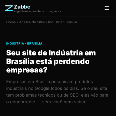
Zubbe
engenharia aumentada por agentes
Home
›
Análise de Sites
› Indústria › Brasília
INDÚSTRIA · BRASÍLIA
Seu site de Indústria em
Brasília está perdendo
empresas?
Empresas em Brasília pesquisam produtos
industriais no Google todos os dias. Se o seu site
tem problemas técnicos ou de SEO, eles vão para
o concorrente — sem você nem saber.