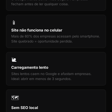
fecham antes de ler qualquer coisa.
📱
Site não funciona no celular
Mais de 60% dos empresas acessam pelo smartphone.
Site quebrado = oportunidade perdida.
🐌
Carregamento lento
Sites lentos caem no Google e afastam empresas.
Ideal: abrir em menos de 3 segundos.
🗺️
Sem SEO local