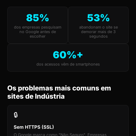
85%
53%
dos empresas pesquisam
abandonam o site se
no Google antes de
demorar mais de 3
escolher
segundos
60%+
dos acessos vêm de smartphones
Os problemas mais comuns em
sites de Indústria
🔒
Sem HTTPS (SSL)
O Google marca como "Não Seguro". Empresas