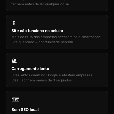
fecham antes de ler qualquer coisa.
📱
Site não funciona no celular
Mais de 60% dos empresas acessam pelo smartphone.
Site quebrado = oportunidade perdida.
🐌
Carregamento lento
Sites lentos caem no Google e afastam empresas.
Ideal: abrir em menos de 3 segundos.
🗺️
Sem SEO local