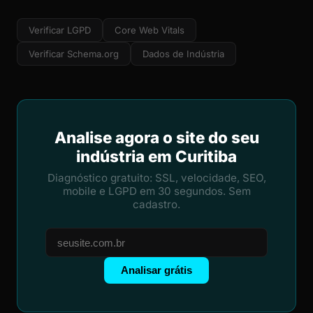
Verificar LGPD
Core Web Vitals
Verificar Schema.org
Dados de Indústria
Analise agora o site do seu
indústria em Curitiba
Diagnóstico gratuito: SSL, velocidade, SEO,
mobile e LGPD em 30 segundos. Sem
cadastro.
Analisar grátis