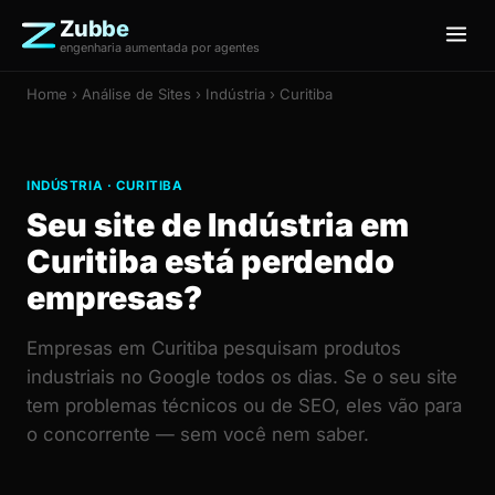
Zubbe
engenharia aumentada por agentes
Home
›
Análise de Sites
› Indústria › Curitiba
INDÚSTRIA · CURITIBA
Seu site de Indústria em
Curitiba está perdendo
empresas?
Empresas em Curitiba pesquisam produtos
industriais no Google todos os dias. Se o seu site
tem problemas técnicos ou de SEO, eles vão para
o concorrente — sem você nem saber.