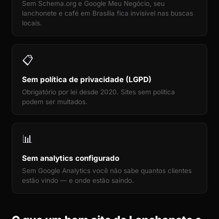
Sem Schema.org e Google Meu Negócio, seu
lanchonete e café em Brasília fica invisível nas buscas
locais.
📋
Sem política de privacidade (LGPD)
Obrigatório por lei desde 2020. Sites sem política
podem ser multados.
📊
Sem analytics configurado
Sem Google Analytics você não sabe quantos clientes
estão vindo — e onde estão saindo.