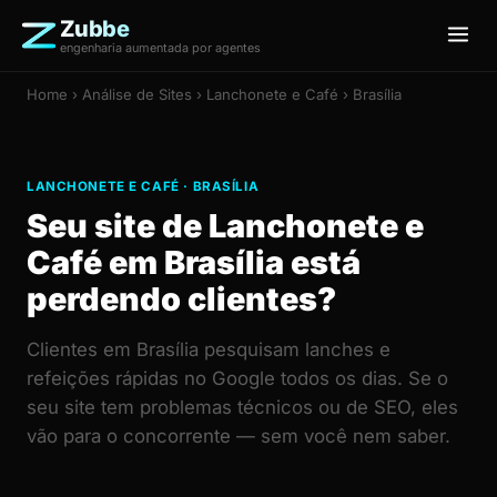
Zubbe
engenharia aumentada por agentes
Home
›
Análise de Sites
› Lanchonete e Café › Brasília
LANCHONETE E CAFÉ · BRASÍLIA
Seu site de Lanchonete e
Café em Brasília está
perdendo clientes?
Clientes em Brasília pesquisam lanches e
refeições rápidas no Google todos os dias. Se o
seu site tem problemas técnicos ou de SEO, eles
vão para o concorrente — sem você nem saber.