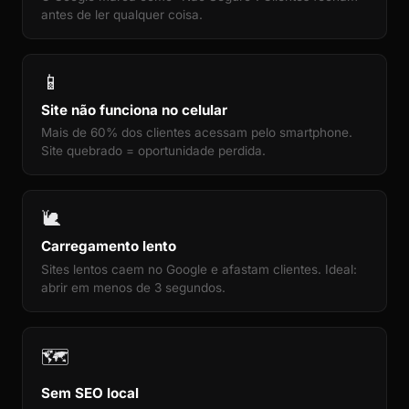
antes de ler qualquer coisa.
📱
Site não funciona no celular
Mais de 60% dos clientes acessam pelo smartphone.
Site quebrado = oportunidade perdida.
🐌
Carregamento lento
Sites lentos caem no Google e afastam clientes. Ideal:
abrir em menos de 3 segundos.
🗺️
Sem SEO local