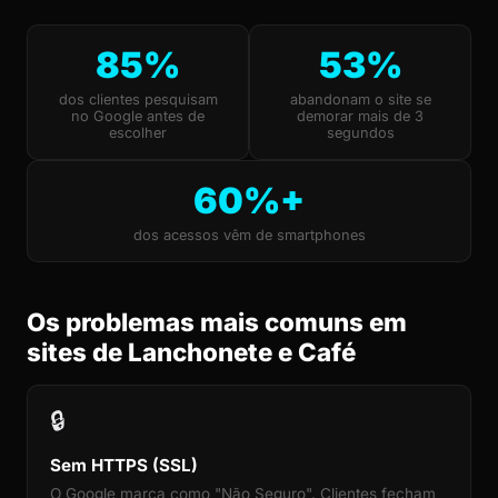
85%
53%
dos clientes pesquisam
abandonam o site se
no Google antes de
demorar mais de 3
escolher
segundos
60%+
dos acessos vêm de smartphones
Os problemas mais comuns em
sites de Lanchonete e Café
🔒
Sem HTTPS (SSL)
O Google marca como "Não Seguro". Clientes fecham