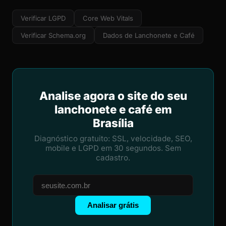
Verificar LGPD
Core Web Vitals
Verificar Schema.org
Dados de Lanchonete e Café
Analise agora o site do seu
lanchonete e café em
Brasília
Diagnóstico gratuito: SSL, velocidade, SEO,
mobile e LGPD em 30 segundos. Sem
cadastro.
Analisar grátis