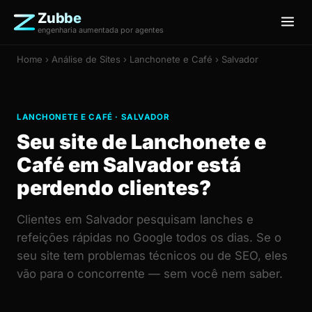
Zubbe
engenharia aumentada por agentes
Home
›
Análise de Sites
› Lanchonete e Café › Salvador
LANCHONETE E CAFÉ · SALVADOR
Seu site de Lanchonete e
Café em Salvador está
perdendo clientes?
Clientes em Salvador pesquisam lanches e
refeições rápidas no Google todos os dias. Se o
seu site tem problemas técnicos ou de SEO, eles
vão para o concorrente — sem você nem saber.