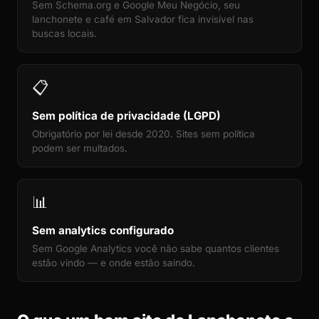
Sem Schema.org e Google Meu Negócio, seu
lanchonete e café em Salvador fica invisível nas
buscas locais.
📋
Sem política de privacidade (LGPD)
Obrigatório por lei desde 2020. Sites sem política
podem ser multados.
📊
Sem analytics configurado
Sem Google Analytics você não sabe quantos clientes
estão vindo — e onde estão saindo.