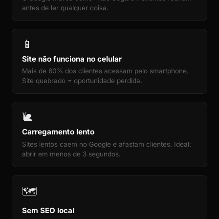
antes de ler qualquer coisa.
📱
Site não funciona no celular
Mais de 60% dos clientes acessam pelo smartphone.
Site quebrado = oportunidade perdida.
🐌
Carregamento lento
Sites lentos caem no Google e afastam clientes. Ideal:
abrir em menos de 3 segundos.
🗺️
Sem SEO local