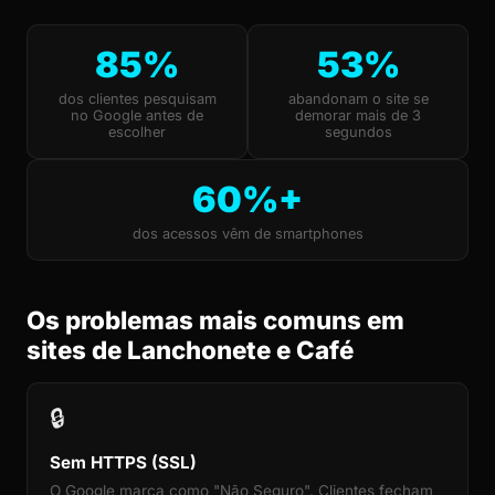
85%
53%
dos clientes pesquisam
abandonam o site se
no Google antes de
demorar mais de 3
escolher
segundos
60%+
dos acessos vêm de smartphones
Os problemas mais comuns em
sites de Lanchonete e Café
🔒
Sem HTTPS (SSL)
O Google marca como "Não Seguro". Clientes fecham