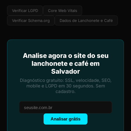
Verificar LGPD
Core Web Vitals
Verificar Schema.org
Dados de Lanchonete e Café
Analise agora o site do seu
lanchonete e café em
Salvador
Diagnóstico gratuito: SSL, velocidade, SEO,
mobile e LGPD em 30 segundos. Sem
cadastro.
Analisar grátis