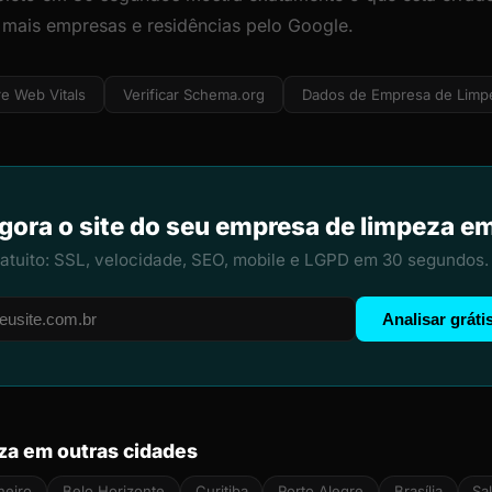
r mais empresas e residências pelo Google.
e Web Vitals
Verificar Schema.org
Dados de Empresa de Limp
gora o site do seu empresa de limpeza e
ratuito: SSL, velocidade, SEO, mobile e LGPD em 30 segundos.
Analisar gráti
a em outras cidades
neiro
Belo Horizonte
Curitiba
Porto Alegre
Brasília
Sa