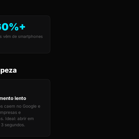
60%+
s vêm de smartphones
mpeza
mento lento
tos caem no Google e
empresas e
s. Ideal: abrir em
 3 segundos.