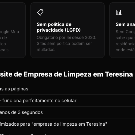
📋
📊
Sem política de
Sem anal
privacidade (LGPD)
oogle Meu
Sem Googl
Obrigatório por lei desde 2020.
a de
sabe qua
Sites sem política podem ser
ica
residênci
multados.
ocais.
onde estã
ite de Empresa de Limpeza em Teresina p
s as páginas
 funciona perfeitamente no celular
enos de 3 segundos
otimizados para "empresa de limpeza em Teresina"