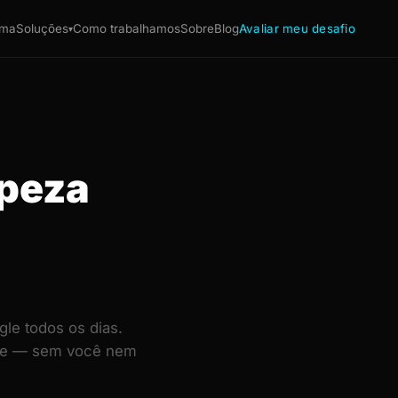
ema
Soluções
Como trabalhamos
Sobre
Blog
Avaliar meu desafio
▾
mpeza
le todos os dias.
ente — sem você nem