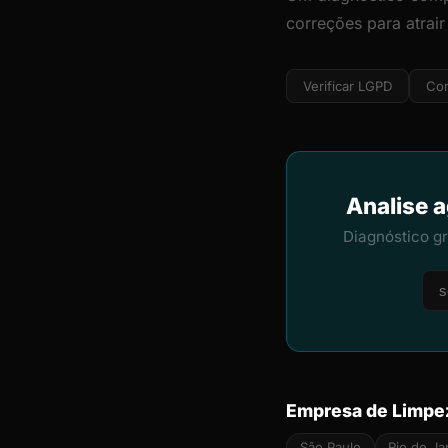
correções para atrai
Verificar LGPD
Cor
Analise a
Diagnóstico g
Empresa de Limpez
São Paulo
Rio de Ja