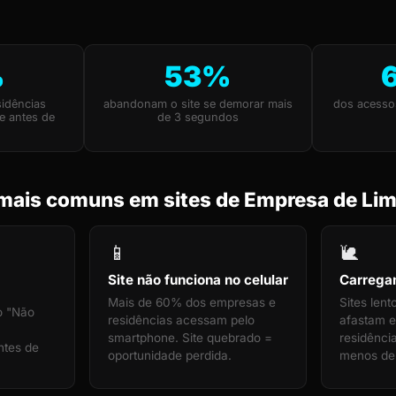
%
53%
idências
abandonam o site se demorar mais
dos acesso
e antes de
de 3 segundos
mais comuns em sites de Empresa de Li
📱
🐌
Site não funciona no celular
Carrega
Mais de 60% dos empresas e
Sites len
o "Não
residências acessam pelo
afastam 
smartphone. Site quebrado =
residência
ntes de
oportunidade perdida.
menos de