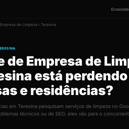
Ecossist
 Empresa de Limpeza › Teresina
TERESINA
te de Empresa de Li
esina está perdendo
as e residências?
ias em Teresina pesquisam serviços de limpeza no Goog
roblemas técnicos ou de SEO, eles vão para o concorr