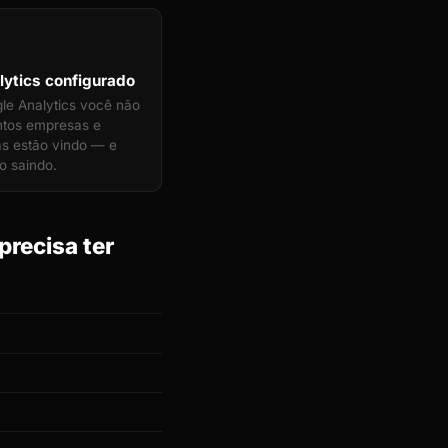
ytics configurado
e Analytics você não
ntos empresas e
as estão vindo — e
o saindo.
recisa ter