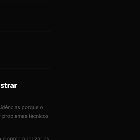
strar
sidências porque o
or problemas técnicos
 e como priorizar as