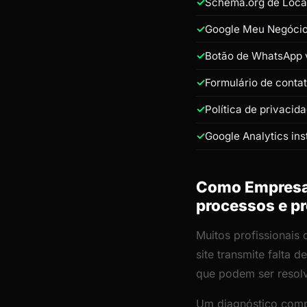
Schema.org de Loca
Google Meu Negócio 
Botão de WhatsApp v
Formulário de conta
Política de privacid
Google Analytics ins
Como Empresa 
processos e pr
Muitos profissionais
site transmite falta
que podem ser resol
Um diagnóstico comp