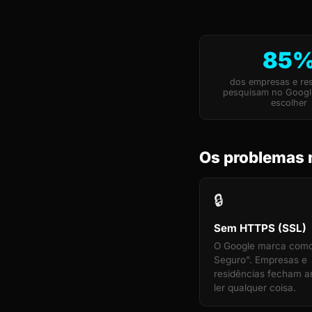
85
dos empresas e res
pesquisam no Googl
escolher
Os problemas 
🔒
Sem HTTPS (SSL)
O Google marca com
Seguro". Empresas e
residências fecham a
ler qualquer coisa.