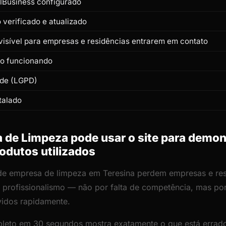
lBusiness configurado
verificado e atualizado
isível para empresas e residências entrarem em contato
to funcionando
ade (LGPD)
talado
de Limpeza pode usar o site para demon
odutos utilizados
 de empresa de limpeza em Teresina perdem empresas e re
 de profissionalismo — não por falta de competência, mas p
vidos rapidamente.
leto em 30 segundos mostra exatamente o que está errado