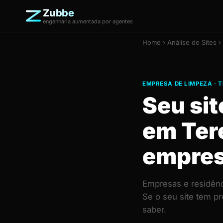
Zubbe
engenharia aumentada por agentes
Home
›
Análise de Sites
›
EMPRESA DE LIMPEZA · 
Seu si
em Ter
empres
Empresas e residênc
Se o seu site tem p
saber.