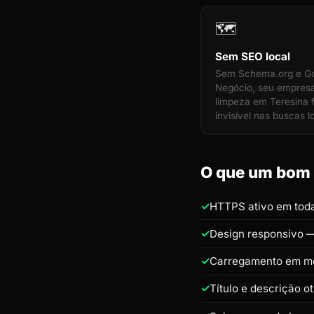
🗺️
Sem SEO local
Sem Schema.org e G
Negócio, seu empres
limpeza em Teresina f
invisível nas buscas l
O que um bom s
HTTPS ativo em toda
Design responsivo —
Carregamento em m
Título e descrição 