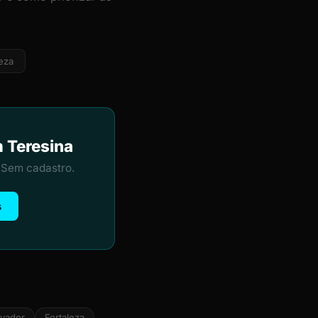
eza
m Teresina
 Sem cadastro.
s
lvador
Fortaleza