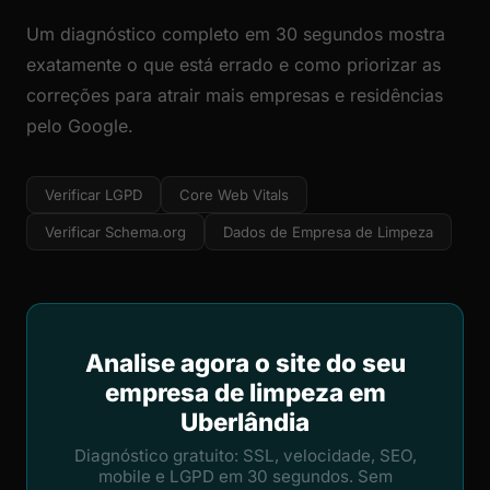
Um diagnóstico completo em 30 segundos mostra
exatamente o que está errado e como priorizar as
correções para atrair mais empresas e residências
pelo Google.
Verificar LGPD
Core Web Vitals
Verificar Schema.org
Dados de Empresa de Limpeza
Analise agora o site do seu
empresa de limpeza em
Uberlândia
Diagnóstico gratuito: SSL, velocidade, SEO,
mobile e LGPD em 30 segundos. Sem