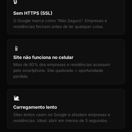
🔒
Sem HTTPS (SSL)
O Google marca como "Não Seguro". Empresas e
residências fecham antes de ler qualquer coisa.
📱
Site não funciona no celular
Mais de 60% dos empresas e residências acessam
pelo smartphone. Site quebrado = oportunidade
perdida.
🐌
Carregamento lento
Sites lentos caem no Google e afastam empresas e
residências. Ideal: abrir em menos de 3 segundos.