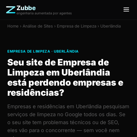
Zubbe
engenharia aumentada por agentes
Home
›
Análise de Sites
› Empresa de Limpeza › Uberlândia
EMPRESA DE LIMPEZA · UBERLÂNDIA
Seu site de Empresa de
Limpeza em Uberlândia
está perdendo empresas e
residências?
Empresas e residências em Uberlândia pesquisam
serviços de limpeza no Google todos os dias. Se
o seu site tem problemas técnicos ou de SEO,
eles vão para o concorrente — sem você nem