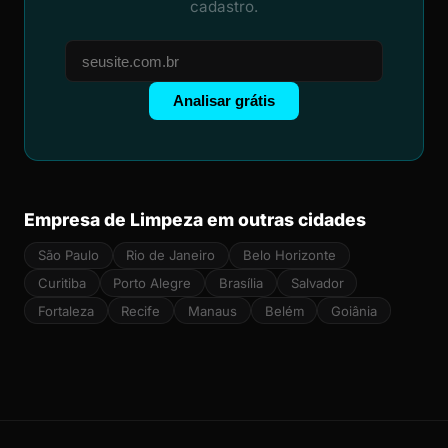
cadastro.
Analisar grátis
Empresa de Limpeza em outras cidades
São Paulo
Rio de Janeiro
Belo Horizonte
Curitiba
Porto Alegre
Brasília
Salvador
Fortaleza
Recife
Manaus
Belém
Goiânia