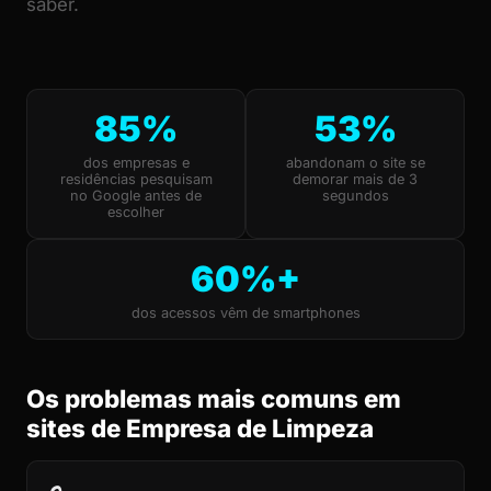
saber.
85%
53%
dos empresas e
abandonam o site se
residências pesquisam
demorar mais de 3
no Google antes de
segundos
escolher
60%+
dos acessos vêm de smartphones
Os problemas mais comuns em
sites de Empresa de Limpeza