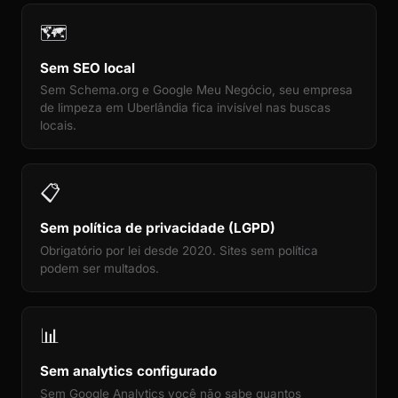
🗺️
Sem SEO local
Sem Schema.org e Google Meu Negócio, seu empresa
de limpeza em Uberlândia fica invisível nas buscas
locais.
📋
Sem política de privacidade (LGPD)
Obrigatório por lei desde 2020. Sites sem política
podem ser multados.
📊
Sem analytics configurado
Sem Google Analytics você não sabe quantos