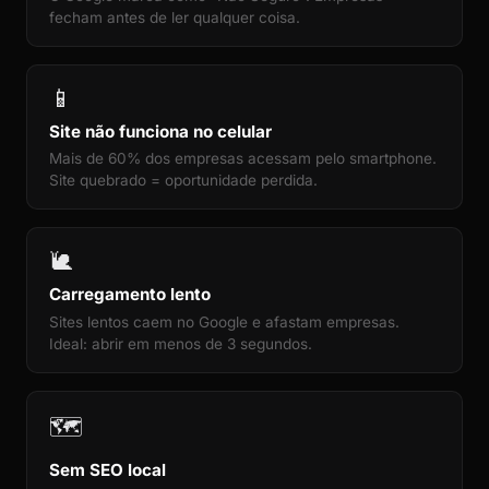
fecham antes de ler qualquer coisa.
📱
Site não funciona no celular
Mais de 60% dos empresas acessam pelo smartphone.
Site quebrado = oportunidade perdida.
🐌
Carregamento lento
Sites lentos caem no Google e afastam empresas.
Ideal: abrir em menos de 3 segundos.
🗺️
Sem SEO local