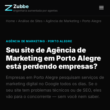
Zubbe
engenharia aumentada por agentes
Home
›
Análise de Sites
› Agência de Marketing › Porto Alegre
AGÊNCIA DE MARKETING · PORTO ALEGRE
Seu site de Agência de
Marketing em Porto Alegre
está perdendo empresas?
Empresas em Porto Alegre pesquisam serviços de
marketing digital no Google todos os dias. Se o
seu site tem problemas técnicos ou de SEO, eles
vão para o concorrente — sem você nem saber.