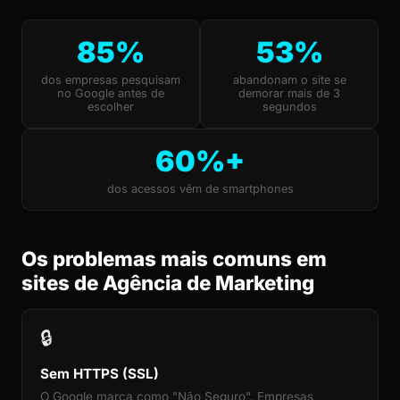
85%
53%
dos empresas pesquisam
abandonam o site se
no Google antes de
demorar mais de 3
escolher
segundos
60%+
dos acessos vêm de smartphones
Os problemas mais comuns em
sites de Agência de Marketing
🔒
Sem HTTPS (SSL)
O Google marca como "Não Seguro". Empresas