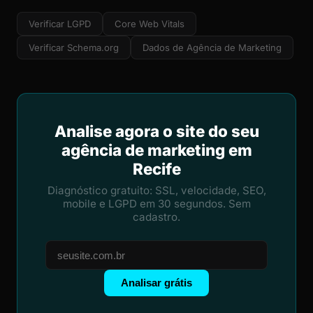
Verificar LGPD
Core Web Vitals
Verificar Schema.org
Dados de Agência de Marketing
Analise agora o site do seu
agência de marketing em
Recife
Diagnóstico gratuito: SSL, velocidade, SEO,
mobile e LGPD em 30 segundos. Sem
cadastro.
Analisar grátis