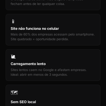
fecham antes de ler qualquer coisa.
📱
Site não funciona no celular
Mais de 60% dos empresas acessam pelo smartphone.
Site quebrado = oportunidade perdida.
🐌
Carregamento lento
Sites lentos caem no Google e afastam empresas.
Ideal: abrir em menos de 3 segundos.
🗺️
Sem SEO local