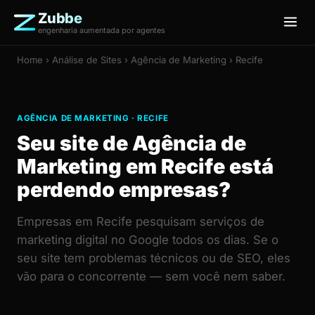
Zubbe
engenharia aumentada por agentes
Home
›
Análise de Sites
› Agência de Marketing › Recife
AGÊNCIA DE MARKETING · RECIFE
Seu site de Agência de
Marketing em Recife está
perdendo empresas?
Empresas em Recife pesquisam serviços de
marketing digital no Google todos os dias. Se o
seu site tem problemas técnicos ou de SEO, eles
vão para o concorrente — sem você nem saber.