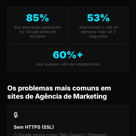
85%
53%
dos empresas pesquisam
abandonam o site se
no Google antes de
demorar mais de 3
escolher
segundos
60%+
dos acessos vêm de smartphones
Os problemas mais comuns em
sites de Agência de Marketing
🔒
Sem HTTPS (SSL)
O Google marca como "Não Seguro". Empresas